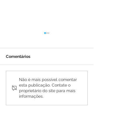
Comentários
Prefeitura de Brasiléia
Prefeitura de B
Não é mais possível comentar
esta publicação. Contate o
conclui construção de
amplia Operaçã
proprietário do site para mais
duas novas pontes no
Buracos para m
informações.
Ramal Porto Carlos e
mobilidade nas
garante acesso à zona
bairros
rural