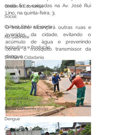
meio fio e calçadas na Av. José Rui 
Gestão e Economia
Lino, na quinta-feira, 3.
Social
Cultura, Festa e Esporte
O trabalho alcançará outras ruas e 
avenidas da cidade, evitando o 
No Gabinete
acúmulo de água e prevenindo 
Agricultura e Produção
contra o mosquito transmissor da 
dengue.
Direitos e Cidadania
Meio Ambiente
Institucional e Governo
Licitações
Campanhas
Datas Comemorativas
Dengue
Convênios e Parcerias