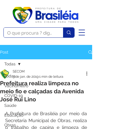
Post
Todas
SECOM
Todas
3 de jan. de 2019
1 min de leitura
Prefeitura realiza limpeza no
Vacinômetro
meio fio e calçadas da Avenida
COVID-19
José Rui Lino
Saúde
A Prefeitura de Brasiléia por meio da 
Educação
Secretaria Municipal de Obras, realiza 
Obras
o trabalho de capina e limpeza de 