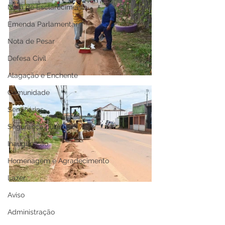
Nota de Esclarecimento
Emenda Parlamentar
Nota de Pesar
Defesa Civil
Alagação e Enchente
Comunidade
Seminários
Segurança pública
Inauguração
Homenagem e Agradecimento
Lazer
Aviso
Administração