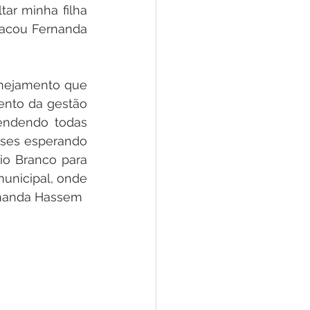
ar minha filha 
acou Fernanda 
anejamento que 
ento da gestão 
endendo todas 
ses esperando 
o Branco para 
unicipal, onde 
ernanda Hassem