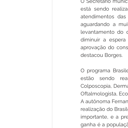
O Secretário munici
está sendo realiz
atendimentos das 
aguardando a muit
levantamento do q
diminuir a espera
aprovação do conse
destacou Borges. 
O programa Brasile
estão sendo real
Colposcopia, Dermat
A autônoma Fernand
realização do Brasi
importante, e a pr
ganha é a população