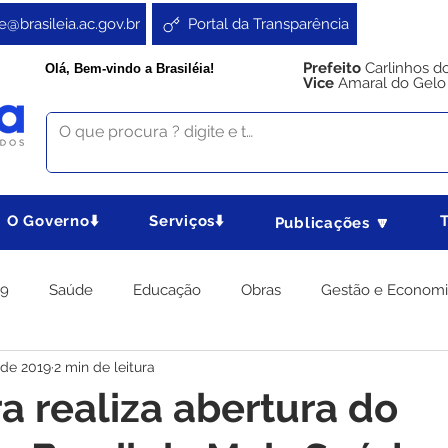
e@brasileia.ac.gov.br
Portal da Transparência
Prefeito
Carlinhos d
Olá, Bem-vindo a Brasiléia!
Vice
Amaral do Gelo
O Governo⬇️
Serviços⬇️
Publicações 🔽
19
Saúde
Educação
Obras
Gestão e Econom
 de 2019
2 min de leitura
 Gabinete
Agricultura e Produção
Direitos e Cidadania
ra realiza abertura do