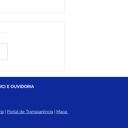
iléia recebe
lância do Governo
ral para reforçar
dimento aos pacientes
IC) E OUVIDORIA
SUS
ia
 |
Portal de Transparência
 | 
Mapa 