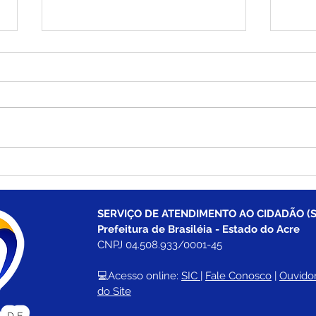
Saúde em Ação chega à
Bras
Comunidade Palmeira com
ambu
diversos serviços gratuitos
Fede
neste dia 25 de julho
aten
SERVIÇO DE ATENDIMENTO AO CIDADÃO (S
do 
Prefeitura de Brasiléia - Estado do Acre
CNPJ 04.508.933/0001-45
💻Acesso online: 
SIC 
| 
Fale Conosco
 | 
Ouvidor
do Site