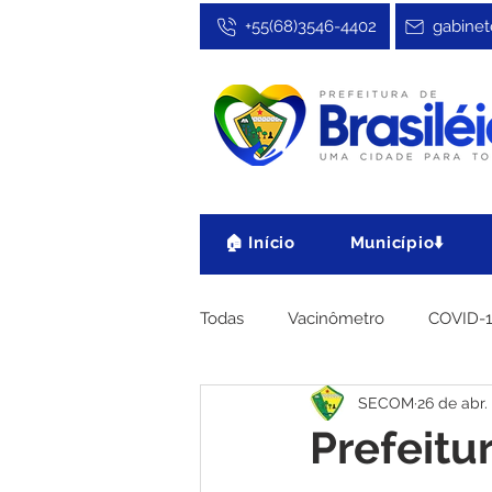
+55(68)3546-4402
gabinet
🏠 Início
Município⬇️
Todas
Vacinômetro
COVID-
SECOM
26 de abr.
Cultura, Festa e Esporte
No
Prefeitu