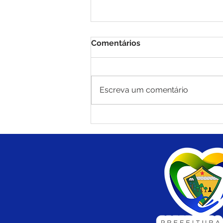
Comentários
Escreva um comentário
Prefeitura de Brasiléia leva
Saúde em Ação a
Comunidade Palmeira em
Brasiléia com centenas de
atendimentos e
procedimentos para
população da zona rural