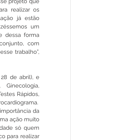
se projeto que 
a realizar os 
ção já estão 
fizéssemos um 
e dessa forma 
onjunto, com 
se trabalho”, 
 de abril), e  
Ginecologia, 
estes Rápidos, 
Oftalmologista, Eco cardiograma, Pediatria, Cardiologia, Ortopedia e Eletrocardiograma.  
importância da 
uma ação muito 
idade só quem 
 para realizar 