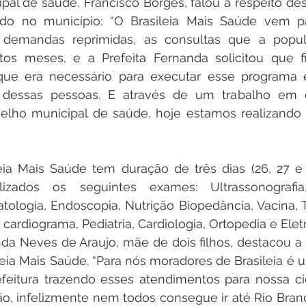
pal de saúde, Francisco Borges, falou a respeito des
ado no município: “O Brasileia Mais Saúde vem par
demandas reprimidas, as consultas que a popula
os meses, e a Prefeita Fernanda solicitou que 
ue era necessário para executar esse programa 
 dessas pessoas. E através de um trabalho em c
lho municipal de saúde, hoje estamos realizando es
ia Mais Saúde tem duração de três dias (26, 27 e 28
izados os seguintes exames: Ultrassonografia, 
ologia, Endoscopia, Nutrição Biopedância, Vacina, T
a Neves de Araujo, mãe de dois filhos, destacou a 
leia Mais Saúde. “Para nós moradores de Brasileia é 
efeitura trazendo esses atendimentos para nossa c
, infelizmente nem todos consegue ir até Rio Branco