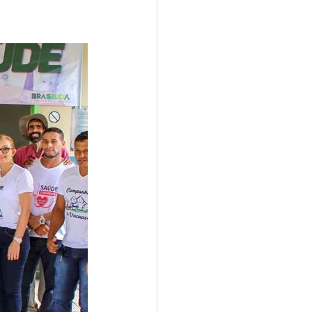
e
ar
Defesa Civil
ão