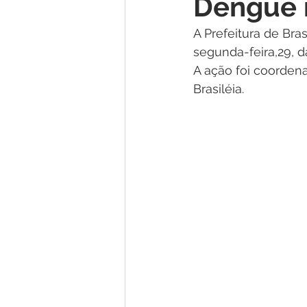
Dengue n
Institucional e Governo
Lic
A Prefeitura de Bra
segunda-feira,29, 
Convênios e Parcerias
Nota
A ação foi coordena
Brasiléia.
Alagação e Enchente
Comu
Homenagem e Agradecimento