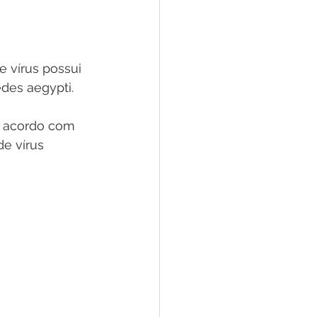
 vírus possui 
des aegypti.
e acordo com 
e vírus 