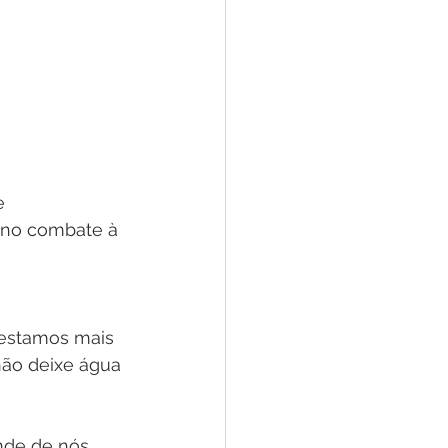
e 
s no combate à 
estamos mais 
ão deixe água 
nde de nós 