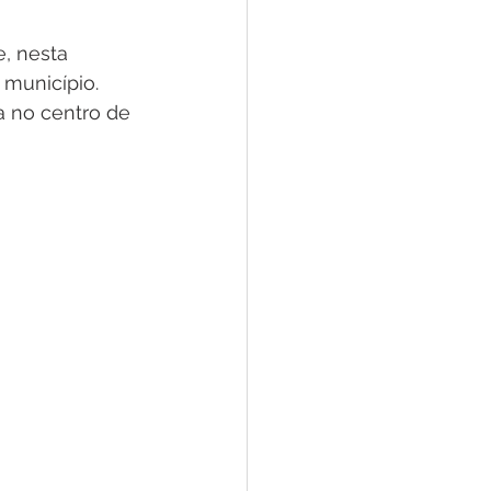
e
, nesta 
município.
ar
Defesa Civil
a no centro de 
ão