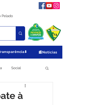
o Pelado
Transparência⬇️
📰Notícias
ia
Social
Meio Ambiente
ate à