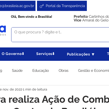
e@brasileia.ac.gov.br
Portal da Transparência
Prefeito
Carlinhos d
Olá, Bem-vindo a Brasiléia!
Vice
Amaral do Gelo
O Governo⬇️
Serviços⬇️
Publicações 🔽
19
Saúde
Educação
Obras
Gestão e Econom
e nov. de 2022
1 min de leitura
 Gabinete
Agricultura e Produção
Direitos e Cidadania
ra realiza Ação de Comb