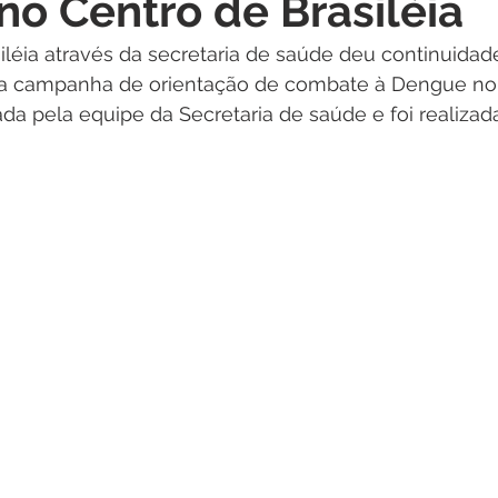
o Centro de Brasiléia
itações
Campanhas
Datas Comemorativas
Dengu
siléia através da secretaria de saúde deu continuidade
da campanha de orientação de combate à Dengue no 
 de Esclarecimento
Emenda Parlamentar
Nota de Pes
da pela equipe da Secretaria de saúde e foi realizad
nidade
Seminários
Segurança pública
Inauguraç
Lazer
Aviso