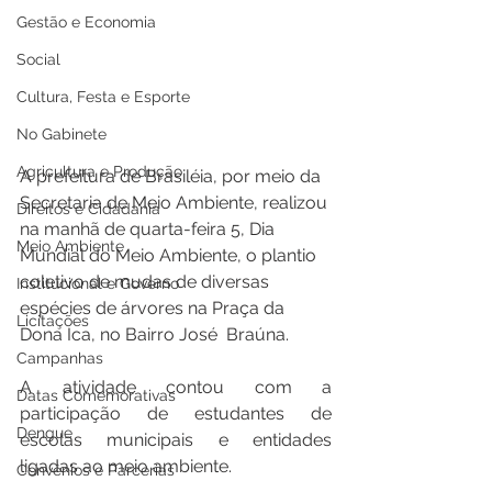
Gestão e Economia
Social
Cultura, Festa e Esporte
No Gabinete
Agricultura e Produção
A prefeitura de Brasiléia, por meio da 
Secretaria de Meio Ambiente, realizou 
Direitos e Cidadania
na manhã de quarta-feira 5, Dia 
Meio Ambiente
Mundial do Meio Ambiente, o plantio 
coletivo de mudas de diversas 
Institucional e Governo
espécies de árvores na Praça da 
Licitações
Dona Ica, no Bairro José  Braúna. 
Campanhas
A atividade contou com a 
Datas Comemorativas
participação de estudantes de 
Dengue
escolas municipais e entidades 
ligadas ao meio ambiente.
Convênios e Parcerias