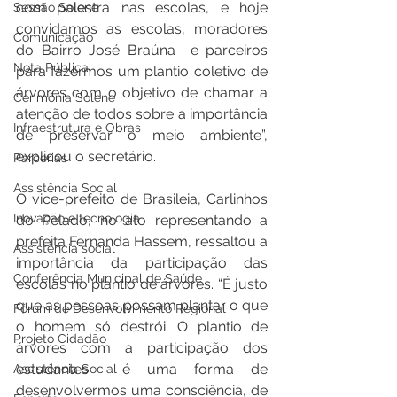
com palestra nas escolas, e hoje 
Sessão Solene
convidamos as escolas, moradores 
Comunicação
do Bairro José Braúna  e parceiros 
Nota Pública
para fazermos um plantio coletivo de 
árvores com o objetivo de chamar a 
Cerimônia Solene
atenção de todos sobre a importância 
Infraestrutura e Obras
de preservar o meio ambiente”, 
explicou o secretário. 
Parcerias
Assistência Social
O vice-prefeito de Brasileia, Carlinhos 
Inovação e tecnologia
do Pelado, no ato representando a 
prefeita Fernanda Hassem, ressaltou a 
Assistência social
importância da participação das 
Conferência Municipal de Saúde
escolas no plantio de árvores. “É justo 
que as pessoas possam plantar o que 
Fórum de Desenvolvimento Regional
o homem só destrói. O plantio de 
Projeto Cidadão
árvores com a participação dos 
estudantes  é uma forma de 
Assistência Social
desenvolvermos uma consciência, de 