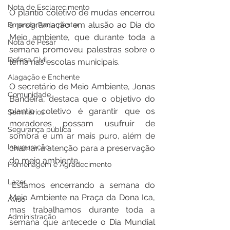
Nota de Esclarecimento
O plantio coletivo de mudas encerrou 
a programação em alusão ao Dia do 
Emenda Parlamentar
Meio ambiente, que durante toda a 
Nota de Pesar
semana promoveu palestras sobre o 
Defesa Civil
tema nas escolas municipais.
Alagação e Enchente
O secretário de Meio Ambiente, Jonas 
Comunidade
Bandeira, destaca que o objetivo do 
plantio coletivo é garantir que os 
Seminários
moradores possam usufruir de 
Segurança pública
sombra e um ar mais puro, além de 
Inauguração
chamar a atenção para a preservação 
do meio ambiente. 
Homenagem e Agradecimento
Lazer
“Estamos encerrando a semana do 
Meio Ambiente na Praça da Dona Ica, 
Aviso
mas trabalhamos durante toda a 
Administração
semana que antecede o Dia Mundial 