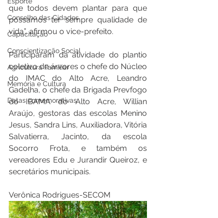
Esporte
que todos devem plantar para que 
Conselho das Cidades
possamos ter sempre qualidade de 
vida”, afirmou o vice-prefeito. 
Capacitação
Conscientização Social
Participaram da atividade do plantio 
coletivo de árvores o chefe do Núcleo 
Agricultura Familiar
do IMAC do Alto Acre, Leandro 
Memória e Cultura
Gadelha, o chefe da Brigada Prevfogo 
Datas comemorativas
do IBAMA do Alto Acre, Willian 
Araújo, gestoras das escolas Menino 
Jesus, Sandra Lins, Auxiliadora, Vitória 
Salvatierra, Jacinto, da escola 
Socorro Frota, e também os 
vereadores Edu e Jurandir Queiroz, e 
secretários municipais.
Verônica Rodrigues-SECOM