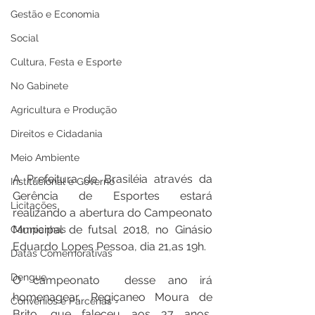
Gestão e Economia
Social
Cultura, Festa e Esporte
No Gabinete
Agricultura e Produção
Direitos e Cidadania
Meio Ambiente
A Prefeitura de Brasiléia através da 
Institucional e Governo
Gerência de Esportes estará 
Licitações
realizando a abertura do Campeonato 
Municipal de futsal 2018, no Ginásio 
Campanhas
Eduardo Lopes Pessoa, dia 21,as 19h.
Datas Comemorativas
Dengue
O campeonato  desse ano irá 
homenagear, Regiçaneo Moura de 
Convênios e Parcerias
Brito, que faleceu aos 37 anos, 