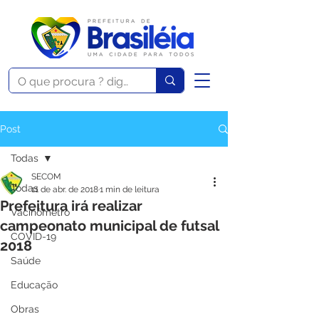
Post
Todas
SECOM
Todas
11 de abr. de 2018
1 min de leitura
Prefeitura irá realizar
Vacinômetro
campeonato municipal de futsal
COVID-19
2018
Saúde
Educação
Obras