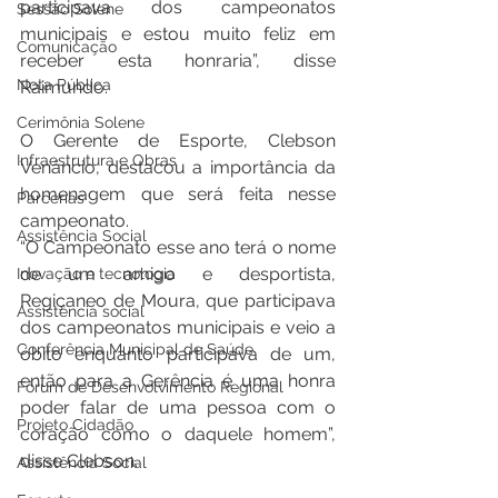
participava dos campeonatos 
Sessão Solene
municipais e estou muito feliz em 
Comunicação
receber esta honraria”, disse 
Nota Pública
Raimundo.
Cerimônia Solene
O Gerente de Esporte, Clebson 
Infraestrutura e Obras
Venâncio, destacou a importância da 
homenagem que será feita nesse 
Parcerias
campeonato.
Assistência Social
“O Campeonato esse ano terá o nome 
de um amigo e desportista, 
Inovação e tecnologia
Regiçaneo de Moura, que participava 
Assistência social
dos campeonatos municipais e veio a 
Conferência Municipal de Saúde
óbito enquanto participava de um, 
então para a Gerência é uma honra 
Fórum de Desenvolvimento Regional
poder falar de uma pessoa com o 
Projeto Cidadão
coração como o daquele homem”, 
disse Clebson.
Assistência Social