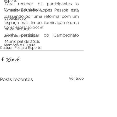
Esporte
Para receber os participantes o 
Conselho das Cidades
Ginásio Eduardo Lopes Pessoa está 
passando por uma reforma, com um 
Capacitação
espaço mais limpo, iluminação e uma 
Conscientização Social
nova pintura.
Venha participar do Campeonato 
Agricultura Familiar
Municipal de 2018.
Memória e Cultura
Cultura, Festa e Esporte
Ver tudo
Posts recentes