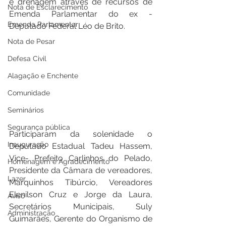
e drenagem através de recursos de 
Nota de Esclarecimento
Emenda Parlamentar do ex - 
Emenda Parlamentar
Deputado Federal Léo de Brito.
Nota de Pesar
Defesa Civil
Alagação e Enchente
Comunidade
Seminários
Segurança pública
Participaram da solenidade o 
Inauguração
Deputado Estadual Tadeu Hassem, 
Vice- Prefeito Carlinhos do Pelado, 
Homenagem e Agradecimento
Presidente da Câmara de vereadores, 
Lazer
Marquinhos Tibúrcio, Vereadores 
Elenilson Cruz e Jorge da Laura, 
Aviso
Secretários Municipais, Suly 
Administração
Guimarães, Gerente do Organismo de 