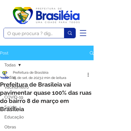
Post
Todas
Prefeitura de Brasiléia
Todas
15 de set. de 2023
2 min de leitura
Prefeitura de Brasileia vai
Vacinômetro
pavimentar quase 100% das ruas
COVID-19
do bairro 8 de março em
Saúde
Brasileia
Educação
Obras