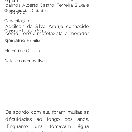
Esporte
bairros Alberto Castro, Ferreira Silva e 
Conselho das Cidades
Eldorado.
Capacitação
Adeilson da Silva Araújo conhecido 
Conscientização Social
como Leite é mototaxista e morador 
do bairro.
Agricultura Familiar
Memória e Cultura
Datas comemorativas
De acordo com ele, foram muitas as 
dificuldades ao longo dos anos. 
“Enquanto uns tomavam água 