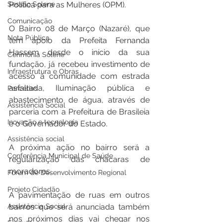
Política para as Mulheres (OPM). 
Sessão Solene
Comunicação
O Bairro 08 de Março (Nazaré), que 
Nota Pública
tem apoio da Prefeita Fernanda 
Hassem desde o início da sua 
Cerimônia Solene
fundação, já recebeu investimento de 
Infraestrutura e Obras
acesso à comunidade com estrada 
asfaltada, Iluminação pública e 
Parcerias
abastecimento de água, através de 
Assistência Social
parceria com a Prefeitura de Brasileia 
Inovação e tecnologia
e o Governador do Estado.
Assistência social
A próxima ação no bairro será a 
Conferência Municipal de Saúde
regularização das chácaras de 
moradores.
Fórum de Desenvolvimento Regional
Projeto Cidadão
A pavimentação de ruas em outros 
bairros que será anunciada também 
Assistência Social
nos próximos dias vai chegar nos 