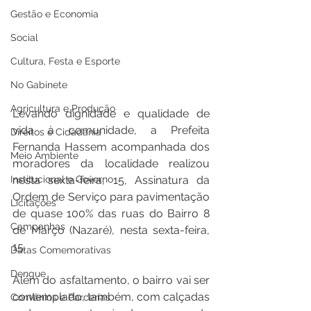
Gestão e Economia
Social
Cultura, Festa e Esporte
No Gabinete
Agricultura e Produção
Levando dignidade e qualidade de 
vida à comunidade, a Prefeita 
Direitos e Cidadania
Fernanda Hassem acompanhada dos 
Meio Ambiente
moradores da localidade realizou 
Institucional e Governo
nesta sexta-feira, 15, Assinatura da 
Ordem de Serviço para pavimentação 
Licitações
de quase 100% das ruas do Bairro 8 
Campanhas
de Março (Nazaré), nesta sexta-feira, 
15. 
Datas Comemorativas
Dengue
Além do asfaltamento, o bairro vai ser 
contemplado, também, com calçadas 
Convênios e Parcerias