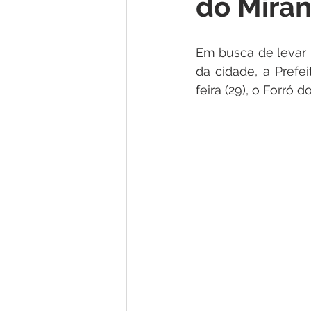
do Miran
Institucional e Governo
Lic
Em busca de levar 
Convênios e Parcerias
Nota
da cidade, a Prefei
feira (29), o Forró
Alagação e Enchente
Comu
Homenagem e Agradecimento