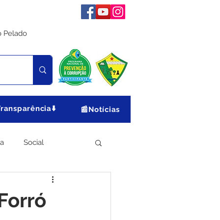
o Pelado
Transparência⬇️
📰Notícias
ia
Social
Meio Ambiente
 Forró