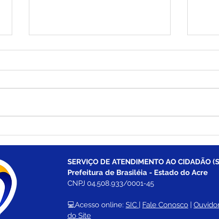
Brasiléia cria e empossa o
Em p
primeiro Conselho das
pref
Cidades do município
Junt
aten
SERVIÇO DE ATENDIMENTO AO CIDADÃO (S
para
Prefeitura de Brasiléia - Estado do Acre
rura
CNPJ 04.508.933/0001-45
💻Acesso online: 
SIC 
| 
Fale Conosco
 | 
Ouvidor
do Site