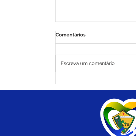
Comentários
Escreva um comentário
Saúde em Ação chega à
Comunidade Palmeira com
diversos serviços gratuitos
neste dia 25 de julho