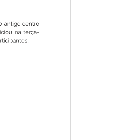
e
 antigo centro 
ar
Defesa Civil
iciou na terça-
ticipantes.
ão