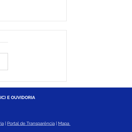
arceria com a
eitura, programa
os Pelo Acre leva
dimento e cidadania
IC) E OUVIDORIA
 população da zona
l de Brasiléia
ia
 |
Portal de Transparência
 | 
Mapa 