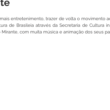
te
itações
Campanhas
Datas Comemorativas
Dengu
mais entretenimento, trazer de volta o movimento ao
 de Esclarecimento
Emenda Parlamentar
Nota de Pes
tura de Brasileia através da Secretaria de Cultura in
 do Mirante, com muita música e animação dos seus par
nidade
Seminários
Segurança pública
Inauguraç
Lazer
Aviso