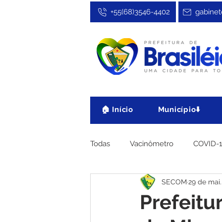
+55(68)3546-4402
gabinet
🏠 Início
Município⬇️
Todas
Vacinômetro
COVID-
SECOM
29 de mai.
Cultura, Festa e Esporte
No
Prefeitur