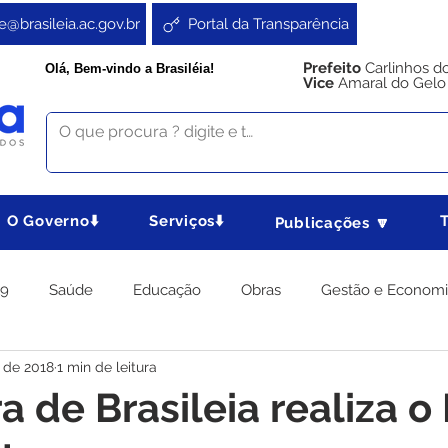
e@brasileia.ac.gov.br
Portal da Transparência
Prefeito
Carlinhos d
Olá, Bem-vindo a Brasiléia!
Vice
Amaral do Gelo
O Governo⬇️
Serviços⬇️
Publicações 🔽
19
Saúde
Educação
Obras
Gestão e Econom
 de 2018
1 min de leitura
 Gabinete
Agricultura e Produção
Direitos e Cidadania
a de Brasileia realiza o