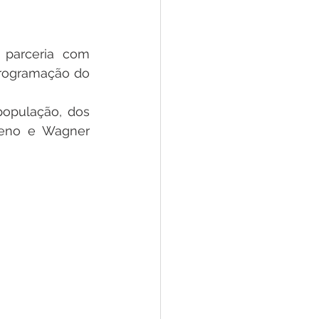
i
e
 parceria com 
ar
Defesa Civil
programação do 
opulação, dos 
ão
eno e Wagner 