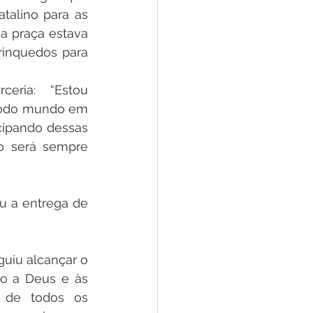
talino para as 
a praça estava 
inquedos para 
eria: “Estou 
todo mundo em 
ipando dessas 
o será sempre 
ou a entrega de 
iu alcançar o 
o a Deus e às 
 de todos os 