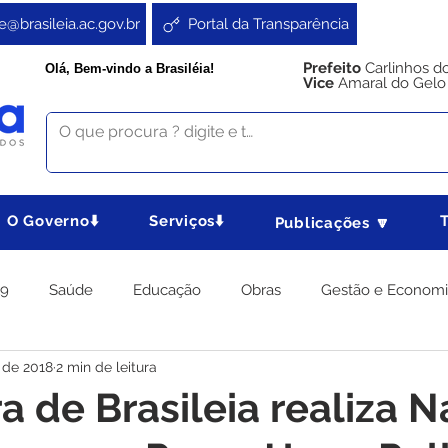
e@brasileia.ac.gov.br
Portal da Transparência
Prefeito
Carlinhos d
Olá, Bem-vindo a Brasiléia!
Vice
Amaral do Gelo
O Governo⬇️
Serviços⬇️
Publicações 🔽
19
Saúde
Educação
Obras
Gestão e Econom
 de 2018
2 min de leitura
 Gabinete
Agricultura e Produção
Direitos e Cidadania
a de Brasileia realiza N