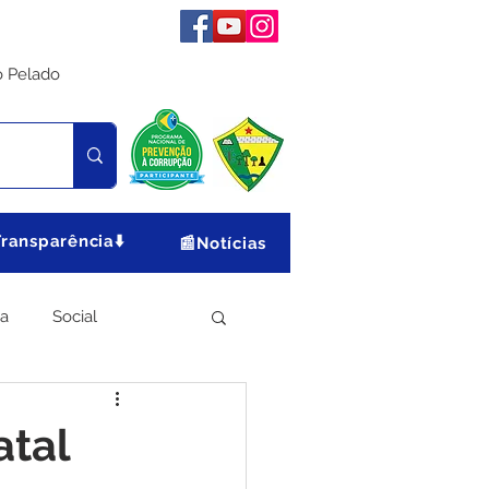
o Pelado
Transparência⬇️
📰Notícias
ia
Social
Meio Ambiente
atal