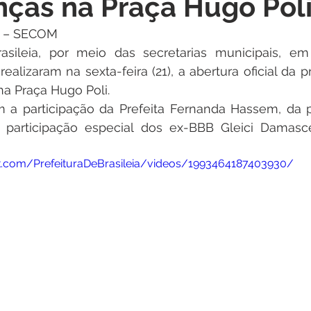
nças na Praça Hugo Pol
itações
Campanhas
Datas Comemorativas
Dengu
a – SECOM 
rasileia, por meio das secretarias municipais, em
 de Esclarecimento
Emenda Parlamentar
Nota de Pes
realizaram na sexta-feira (21), a abertura oficial da 
na Praça Hugo Poli.
 a participação da Prefeita Fernanda Hassem, da p
nidade
Seminários
Segurança pública
Inauguraç
participação especial dos ex-BBB Gleici Damasc
.com/PrefeituraDeBrasileia/videos/1993464187403930/
Lazer
Aviso