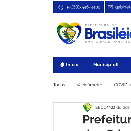
+55(68)3546-4402
gabinet
🏠 Início
Município⬇️
Todas
Vacinômetro
COVID-
SECOM
22 de dez.
Cultura, Festa e Esporte
No
Prefeitur