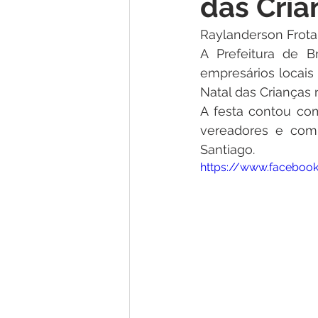
das Cria
Institucional e Governo
Lic
Raylanderson Frot
A Prefeitura de B
Convênios e Parcerias
Nota
empresários locais 
Natal das Crianças 
A festa contou com
Alagação e Enchente
Comu
vereadores e com 
Santiago. 
https://www.facebook
Homenagem e Agradecimento