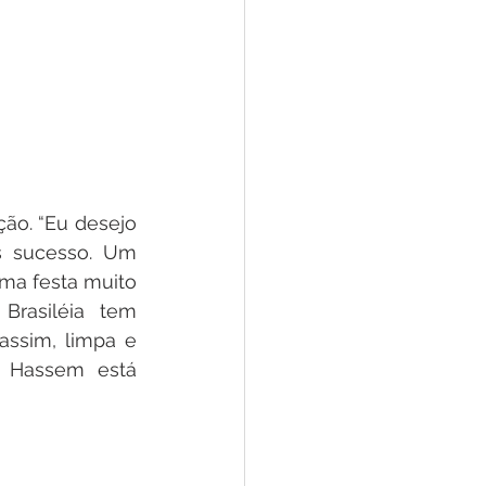
ão. “Eu desejo 
s sucesso. Um 
ma festa muito 
Brasiléia tem 
ssim, limpa e 
a Hassem está 