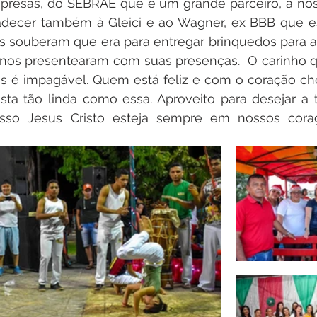
presas, do SEBRAE que é um grande parceiro, à nos
decer também à Gleici e ao Wagner, ex BBB que e
s souberam que era para entregar brinquedos para as
 nos presentearam com suas presenças.  O carinho 
as é impagável. Quem está feliz e com o coração che
ta tão linda como essa. Aproveito para desejar a t
so Jesus Cristo esteja sempre em nossos coraçõe