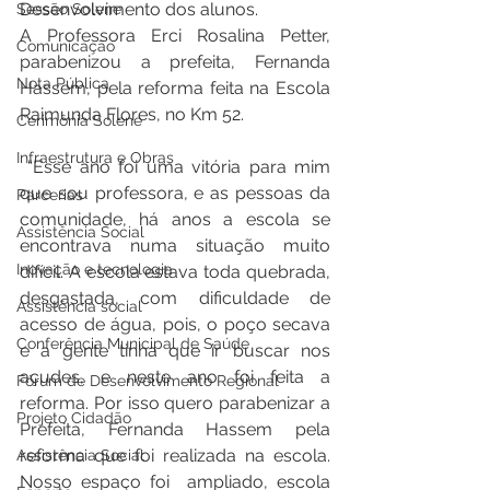
Desenvolvimento dos alunos.
Sessão Solene
A Professora Erci Rosalina Petter, 
Comunicação
parabenizou a prefeita, Fernanda 
Nota Pública
Hassem, pela reforma feita na Escola 
Raimunda Flores, no Km 52.
Cerimônia Solene
Infraestrutura e Obras
 “Esse ano foi uma vitória para mim 
que sou professora, e as pessoas da 
Parcerias
comunidade, há anos a escola se 
Assistência Social
encontrava numa situação muito 
Inovação e tecnologia
difícil. A escola estava toda quebrada, 
desgastada, com dificuldade de 
Assistência social
acesso de água, pois, o poço secava 
Conferência Municipal de Saúde
e a gente tinha que ir buscar nos 
açudes, e neste ano foi feita a 
Fórum de Desenvolvimento Regional
reforma. Por isso quero parabenizar a 
Projeto Cidadão
Prefeita, Fernanda Hassem pela 
reforma que foi realizada na escola. 
Assistência Social
Nosso espaço foi  ampliado, escola 