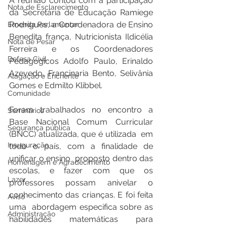
A reunião contou com a participação 
Nota de Esclarecimento
da Secretária de Educação Ramiege 
Rodrigues, a Coordenadora de Ensino 
Emenda Parlamentar
Benedita frança, Nutricionista Ildicélia 
Nota de Pesar
Ferreira e os Coordenadores 
Defesa Civil
Pedagógicos Adolfo Paulo, Erinaldo 
Azevedo, Francinaria Bento, Selivânia 
Alagação e Enchente
Gomes e Edmilto Klibbel.
Comunidade
Foram trabalhados no encontro a 
Seminários
Base Nacional Comum Curricular 
Segurança pública
(BNCC) atualizada, que é utilizada  em 
Inauguração
todo o país, com a finalidade de 
unificar o ensino  proposto dentro das 
Homenagem e Agradecimento
escolas, e fazer com que os 
Lazer
professores possam anivelar o 
conhecimento das crianças. E foi feita 
Aviso
uma  abordagem especifica sobre as 
Administração
habilidades matemáticas para 