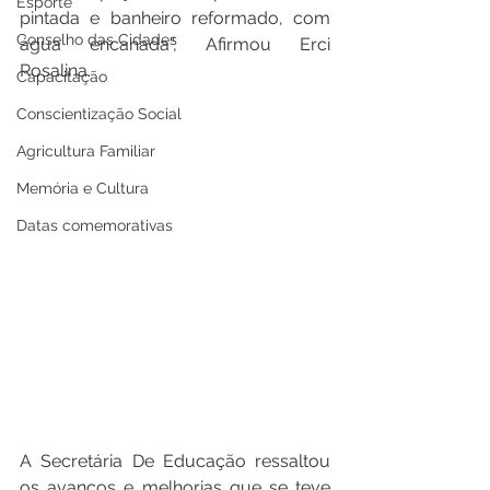
Esporte
pintada e banheiro reformado, com 
Conselho das Cidades
água encanada”, Afirmou Erci 
Rosalina.
Capacitação
Conscientização Social
Agricultura Familiar
Memória e Cultura
Datas comemorativas
A Secretária De Educação ressaltou 
os avanços e melhorias que se teve 