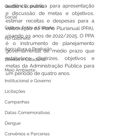
audiência pública para apresentação 
Gestão e Economia
e discussão de metas e objetivos, 
Social
estimar receitas e despesas para a 
Cultura, Festa e Esporte
elaboração do Plano Plurianual (PPA), 
visando os anos de 2022/2025. O PPA 
No Gabinete
é o instrumento de planejamento 
Agricultura e Produção
governamental de médio prazo que 
estabelece diretrizes, objetivos e 
Direitos e Cidadania
metas da Administração Pública para 
Meio Ambiente
um período de quatro anos.
Institucional e Governo
Licitações
Campanhas
Datas Comemorativas
Dengue
Convênios e Parcerias