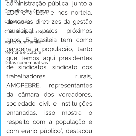
Esporte
administração pública, junto a 
Conselho das Cidades
LDO e a LOA e nos norteia, 
dando as diretrizes da gestão 
Capacitação
municipal pelos próximos 
Conscientização Social
anos. E Brasileia tem como 
Agricultura Familiar
bandeira a população, tanto 
Memória e Cultura
que temos aqui presidentes 
Datas comemorativas
de sindicatos, sindicato dos 
trabalhadores rurais, 
AMOPEBRE, representantes 
da câmara dos vereadores, 
sociedade civil e instituições 
emanadas, isso mostra o 
respeito com a população e 
com erário público”, destacou 