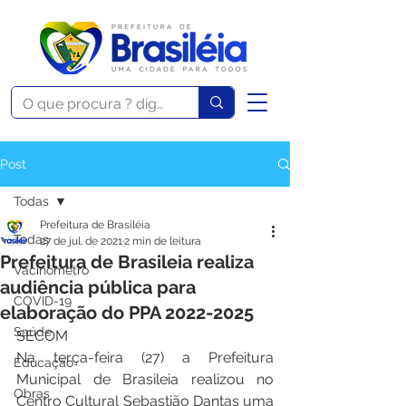
Post
Todas
Prefeitura de Brasiléia
Todas
27 de jul. de 2021
2 min de leitura
Prefeitura de Brasileia realiza
Vacinômetro
audiência pública para
COVID-19
elaboração do PPA 2022-2025
Saúde
SECOM
Na terça-feira (27) a Prefeitura 
Educação
Municipal de Brasileia realizou no 
Obras
Centro Cultural Sebastião Dantas uma 