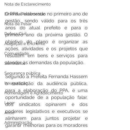
Nota de Esclarecimento
O PPA é elaborado no primeiro ano de 
Emenda Parlamentar
gestão, sendo válido para os três 
Nota de Pesar
anos do atual prefeito e para o 
Defesa Civil
primeiro ano da próxima gestão. O 
objetivo do plano é organizar as 
Alagação e Enchente
ações, atividades e os projetos que 
Comunidade
resultem em bens e serviços para 
atender às demandas da população.
Seminários
Segurança pública
Segundo a Prefeita Fernanda Hassem 
Inauguração
a realização da audiência pública, 
para a elaboração do PPA, é uma 
Homenagem e Agradecimento
oportunidade de a população falar, 
Lazer
dos sindicatos opinarem e dos 
poderes legislativos e executivos se 
Aviso
alinharem para juntos projetar e 
Administração
garantir melhorias para os moradores 