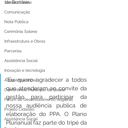
de Brasileia.
Sessão Solene
Comunicação
Nota Pública
Cerimônia Solene
Infraestrutura e Obras
Parcerias
Assistência Social
Inovação e tecnologia
“Eu quero agradecer a todos 
Assistência social
que atenderam ao convite da 
Conferência Municipal de Saúde
gestão para participar da 
Fórum de Desenvolvimento Regional
nossa audiência publica de 
Projeto Cidadão
elaboração do PPA. O Plano 
Assistência Social
Plurianual faz parte do tripé da 