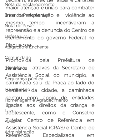
pediram, através de Faixas e cartazes 
Nota de Esclarecimento
maior atenção e união para combater 
atos de exploração e  violência ao 
Emenda Parlamentar
mesmo tempo  incentivaram a 
Nota de Pesar
repreensão e a denuncia do Centro de 
Defesa Civil
atendimento do governo Federal no  
Disque 100 .
Alagação e Enchente
Comunidade
Promovida pela Prefeitura de 
Brasileia,  através da Secretaria de 
Seminários
Assistência Social do município, a 
Segurança pública
caminhada saiu da Praça ao lado do 
Inauguração
cemitério da cidade, a caminhada 
contou com apoio de entidades 
Homenagem e Agradecimento
ligadas aos direitos da criança e 
Lazer
adolescente, como o Conselho 
Tutelar, Centro de Referência em 
Aviso
Assistência Social (CRAS) e Centro de 
Administração
Referência Especializada em 