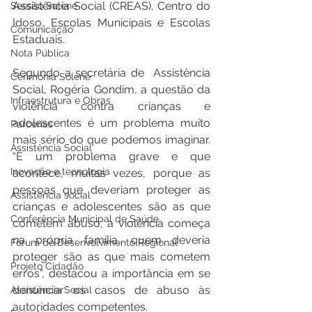
Assistência Social (CREAS), Centro do 
Sessão Solene
Idoso, Escolas Municipais e Escolas 
Comunicação
Estaduais.
Nota Pública
Segundo a secretária de  Assistência 
Cerimônia Solene
Social, Rogéria Gondim, a questão da 
Infraestrutura e Obras
violência contra crianças e 
adolescentes é um problema muito 
Parcerias
mais sério do que podemos imaginar. 
Assistência Social
“É um problema grave e que 
Inovação e tecnologia
acontece, muitas vezes, porque as 
pessoas que deveriam proteger as 
Assistência social
crianças e adolescentes são as que 
Conferência Municipal de Saúde
cometem abuso, a violência começa 
na própria família, quem deveria 
Fórum de Desenvolvimento Regional
proteger são as que mais cometem 
Projeto Cidadão
erros”, destacou a importância em se 
denunciar os casos de abuso às 
Assistência Social
autoridades competentes.