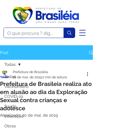
Post
Todas
Prefeitura de Brasiléia
Todas
18 de mai. de 2019
2 min de leitura
Prefeitura de Brasileia realiza ato
Vacinômetro
em alusão ao dia da Exploração
COVID-19
Sexual contra crianças e
Saúde
adolesce
Atualizado:
20 de mai. de 2019
Educação
Obras