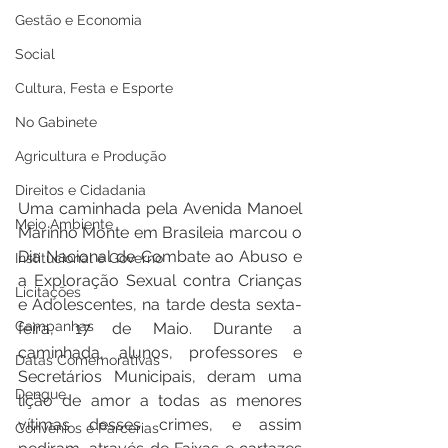
Gestão e Economia
Social
Cultura, Festa e Esporte
No Gabinete
Agricultura e Produção
Direitos e Cidadania
Uma caminhada pela Avenida Manoel 
Meio Ambiente
Marinho Monte em Brasileia marcou o 
Dia Nacional de Combate ao Abuso e 
Institucional e Governo
a Exploração Sexual contra Crianças 
Licitações
e Adolescentes, na tarde desta sexta-
Campanhas
feira, 17 de Maio. Durante a 
caminhada, alunos, professores e 
Datas Comemorativas
Secretários Municipais, deram uma 
Dengue
lição de amor a todas as menores 
vítimas desses crimes, e assim 
Convênios e Parcerias