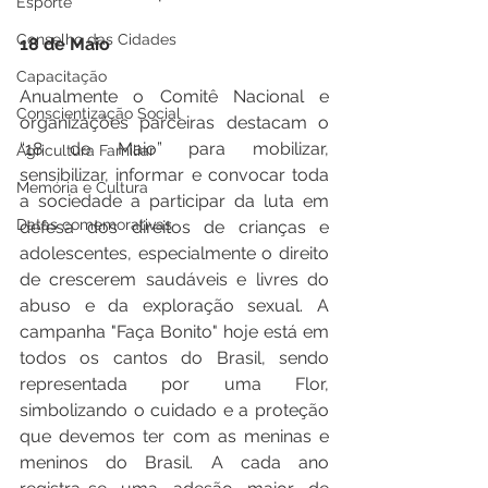
Esporte
Conselho das Cidades
18 de Maio
Capacitação
Anualmente o Comitê Nacional e 
Conscientização Social
organizações parceiras destacam o 
“18 de Maio” para mobilizar, 
Agricultura Familiar
sensibilizar, informar e convocar toda 
Memória e Cultura
a sociedade a participar da luta em 
Datas comemorativas
defesa dos direitos de crianças e 
adolescentes, especialmente o direito 
de crescerem saudáveis e livres do 
abuso e da exploração sexual. A 
campanha "Faça Bonito" hoje está em 
todos os cantos do Brasil, sendo 
representada por uma Flor, 
simbolizando o cuidado e a proteção 
que devemos ter com as meninas e 
meninos do Brasil. A cada ano 