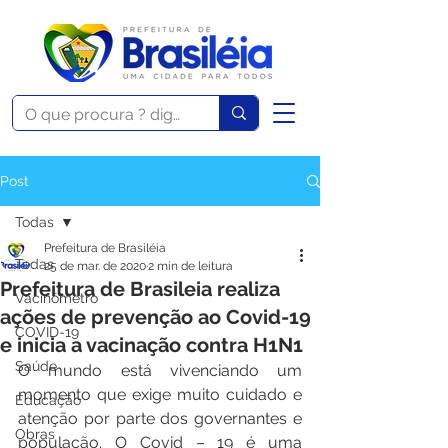
Post
Todas
Prefeitura de Brasiléia
Todas
25 de mar. de 2020
2 min de leitura
Prefeitura de Brasileia realiza
Vacinômetro
ações de prevenção ao Covid-19
COVID-19
e inicia a vacinação contra H1N1
Saúde
O mundo está vivenciando um 
momento que exige muito cuidado e 
Educação
atenção por parte dos governantes e 
Obras
população. O Covid – 19 é uma 