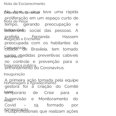
Nota de Esclarecimento
No Acre o vírus teve uma rápida 
Emenda Parlamentar
proliferação em um espaço curto de 
Nota de Pesar
tempo, gerando preocupação e 
isolamento social das pessoas. A 
Defesa Civil
prefeita Fernanda Hassem 
Alagação e Enchente
preocupada com os habitantes da 
Comunidade
cidade, de Brasileia, tem tomado 
varias medidas preventivas cabíveis 
Seminários
no controle e prevenção para o 
Segurança pública
enfrentamento do Coronavírus.   
Inauguração
A primeira ação tomada pela equipe 
Homenagem e Agradecimento
gestora foi à criação do Comitê 
Lazer
temporário de Crise para a 
Supervisão e Monitoramento do 
Aviso
Covid – 19, formado por 
Administração
multiprofissionais que realizam ações 