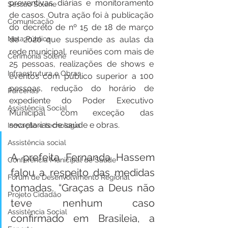
preventivas diárias e monitoramento 
Sessão Solene
de casos. Outra ação foi à publicação 
Comunicação
do decreto de nº 15 de 18 de março 
de 2020 que suspende as aulas da 
Nota Pública
rede municipal, reuniões com mais de 
Cerimônia Solene
25 pessoas, realizações de shows e 
Infraestrutura e Obras
eventos com publico superior a 100 
pessoas, redução do horário de 
Parcerias
expediente do Poder Executivo 
Assistência Social
Municipal com exceção das 
secretarias de saúde e obras.  
Inovação e tecnologia
Assistência social
A prefeita Fernanda Hassem 
Conferência Municipal de Saúde
falou a respeito das medidas 
Fórum de Desenvolvimento Regional
tomadas. “Graças a Deus não 
Projeto Cidadão
teve nenhum caso 
Assistência Social
confirmado em Brasileia, a 