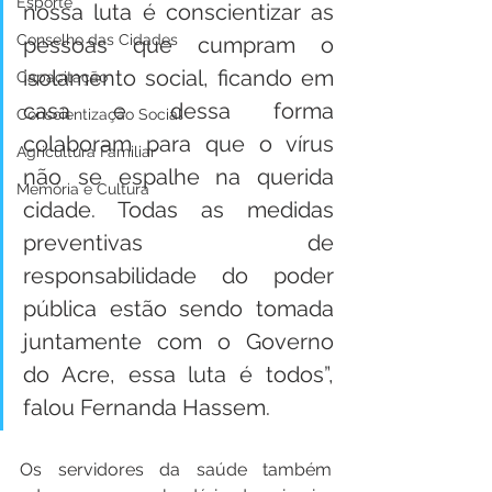
Esporte
nossa luta é conscientizar as 
Conselho das Cidades
pessoas que cumpram o 
isolamento social, ficando em 
Capacitação
casa e dessa forma 
Conscientização Social
colaboram para que o vírus 
Agricultura Familiar
não se espalhe na querida 
Memória e Cultura
cidade. Todas as medidas 
preventivas de 
responsabilidade do poder 
pública estão sendo tomada 
juntamente com o Governo 
do Acre, essa luta é todos”, 
falou Fernanda Hassem.  
Os servidores da saúde também 