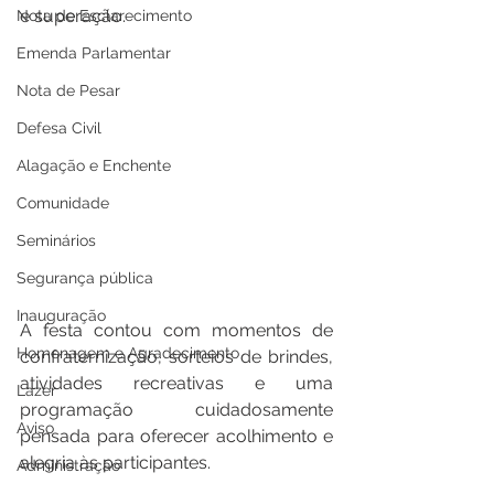
e superação. 
Nota de Esclarecimento
Emenda Parlamentar
Nota de Pesar
Defesa Civil
Alagação e Enchente
Comunidade
Seminários
Segurança pública
Inauguração
A festa contou com momentos de 
Homenagem e Agradecimento
confraternização, sorteios de brindes, 
atividades recreativas e uma 
Lazer
programação cuidadosamente 
Aviso
pensada para oferecer acolhimento e 
alegria às participantes.
Administração