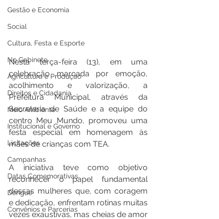
Gestão e Economia
Social
Cultura, Festa e Esporte
No Gabinete
Nesta terça-feira (13), em uma 
celebração marcada por emoção, 
Agricultura e Produção
acolhimento e valorização, a 
Direitos e Cidadania
Prefeitura Municipal, através da 
Secretaria de Saúde e a equipe do 
Meio Ambiente
centro Meu Mundo, promoveu uma 
Institucional e Governo
festa especial em homenagem às 
Licitações
mães de crianças com TEA.
Campanhas
A iniciativa teve como objetivo 
Datas Comemorativas
reconhecer o papel fundamental 
dessas mulheres que, com coragem 
Dengue
e dedicação, enfrentam rotinas muitas 
Convênios e Parcerias
vezes exaustivas, mas cheias de amor 