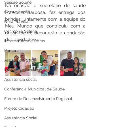
Sessão Solene
Na ocasião o secretário de saúde 
Francélio Barbosa, fez entrega dos 
Comunicação
brindes juntamente com a equipe do 
Nota Pública
Meu Mundo que contribuiu com a 
Cerimônia Solene
organização, decoração e condução 
das atividades.
Infraestrutura e Obras
Parcerias
Assistência Social
Inovação e tecnologia
Assistência social
Conferência Municipal de Saúde
Fórum de Desenvolvimento Regional
Projeto Cidadão
Assistência Social