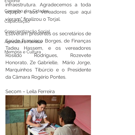
Esporte
infraestrutura. Agradecemos a toda 
Conselho das Cidades
equipe e aos vereadores que aqui 
vieram” finalizou o Torjal.  
Capacitação
Conscientização Social
Estiveram presentes os secretários de 
Saúde Francisco Borges, de Finanças 
Agricultura Familiar
Tadeu Hassem, e os vereadores 
Memória e Cultura
Rosildo Rodrigues, Rozevete 
Honorato, Ze Gabrielle,  Mário Jorge, 
Marquinhos Tibúrcio e o Presidente 
da Câmara Rogério Pontes. 
Secom – Leila Ferreira