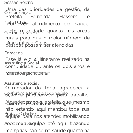
Sessão Solene
Uma das prioridades da gestão, da 
Comunicação
Prefeita Fernanda Hassem, é 
Nota Pública
promover atendimento de saúde, 
tanto na cidade quanto nas áreas 
Cerimônia Solene
rurais para que o maior número de 
Infraestrutura e Obras
pessoas possam ser atendidas. 
Parcerias
Esse já é o 4° itinerante realizado na 
Assistência Social
comunidade durante os dois anos e 
Inovação e tecnologia
meio da gestão atual. 
Assistência social
O morador do Torjal agradeceu a 
Conferência Municipal de Saúde
ação e parabenizou pelo trabalho. 
"Agradecemos a prefeita que mesmo 
Fórum de Desenvolvimento Regional
não estando aqui mandou toda sua 
Projeto Cidadão
equipe para nos atender, mobilizando 
toda sua equipe até aqui trazendo 
Assistência Social
melhorias não só na saúde quanto na 