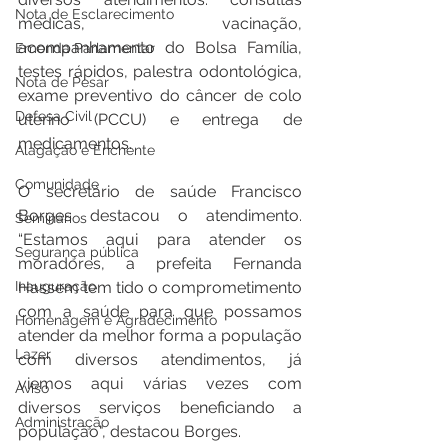
Nota de Esclarecimento
médicas, vacinação, 
acompanhamento do Bolsa Família, 
Emenda Parlamentar
testes rápidos, palestra odontológica, 
Nota de Pesar
exame preventivo do câncer de colo 
Defesa Civil
uterino (PCCU) e entrega de 
medicamentos. 
Alagação e Enchente
Comunidade
O secretário de saúde Francisco 
Borges destacou o atendimento. 
Seminários
“Estamos aqui para atender os 
Segurança pública
moradores, a prefeita Fernanda 
Inauguração
Hassem tem tido o comprometimento 
com a saúde para que possamos 
Homenagem e Agradecimento
atender da melhor forma a população 
Lazer
com diversos atendimentos, já 
viemos aqui várias vezes com 
Aviso
diversos serviços beneficiando a 
Administração
população", destacou Borges.  