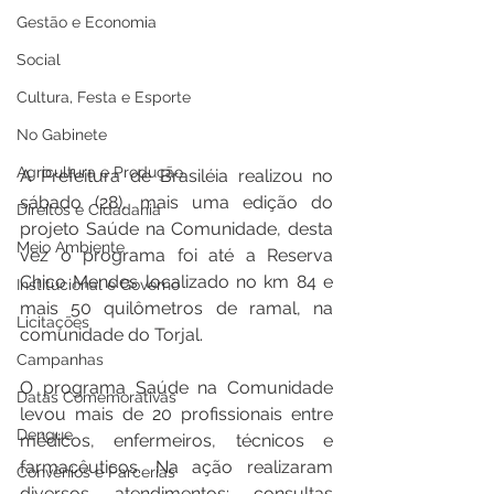
Gestão e Economia
Social
Cultura, Festa e Esporte
No Gabinete
Agricultura e Produção
A Prefeitura de Brasiléia realizou no 
sábado (28), mais uma edição do 
Direitos e Cidadania
projeto Saúde na Comunidade, desta 
Meio Ambiente
vez o programa foi até a Reserva 
Chico Mendes localizado no km 84 e 
Institucional e Governo
mais 50 quilômetros de ramal, na 
Licitações
comunidade do Torjal. 
Campanhas
O programa Saúde na Comunidade 
Datas Comemorativas
levou mais de 20 profissionais entre 
Dengue
médicos, enfermeiros, técnicos e 
farmacêuticos. Na ação realizaram 
Convênios e Parcerias
diversos atendimentos: consultas 