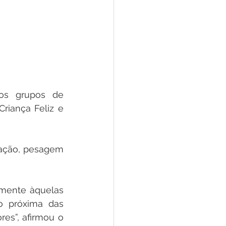
os grupos de 
riança Feliz e 
ação, pesagem 
lmente àquelas 
 próxima das 
s”, afirmou o 