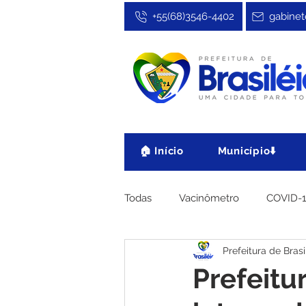
+55(68)3546-4402
gabinet
🏠 Início
Município⬇️
Todas
Vacinômetro
COVID-
Prefeitura de Brasi
Cultura, Festa e Esporte
No
Prefeitu