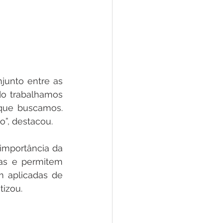
junto entre as 
do trabalhamos 
que buscamos. 
”, destacou. 
importância da 
as e permitem 
 aplicadas de 
izou. 