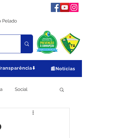
o Pelado
Transparência⬇️
📰Notícias
ia
Social
Meio Ambiente
o