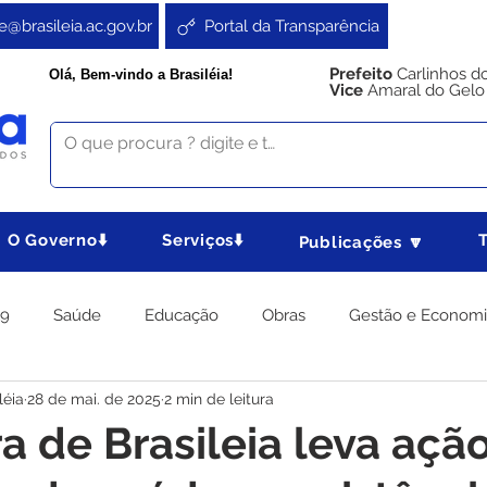
e@brasileia.ac.gov.br
Portal da Transparência
Prefeito
Carlinhos d
Olá, Bem-vindo a Brasiléia!
Vice
Amaral do Gelo
O Governo⬇️
Serviços⬇️
Publicações 🔽
19
Saúde
Educação
Obras
Gestão e Econom
léia
28 de mai. de 2025
2 min de leitura
 Gabinete
Agricultura e Produção
Direitos e Cidadania
ra de Brasileia leva açã