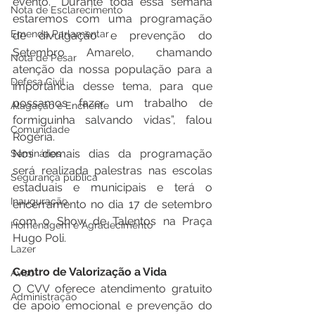
evento. “Durante toda essa semana 
Nota de Esclarecimento
estaremos com uma programação 
Emenda Parlamentar
de divulgação e prevenção do 
Setembro Amarelo, chamando 
Nota de Pesar
atenção da nossa população para a 
Defesa Civil
importância desse tema, para que 
possamos fazer um trabalho de 
Alagação e Enchente
formiguinha salvando vidas”, falou 
Comunidade
Rogéria. 
Nos demais dias da programação 
Seminários
será realizada palestras nas escolas 
Segurança pública
estaduais e municipais e terá o 
Inauguração
encerramento no dia 17 de setembro 
com o Show de Talentos na Praça 
Homenagem e Agradecimento
Hugo Poli. 
Lazer
Centro de Valorização a Vida 
Aviso
O CVV oferece atendimento gratuito 
Administração
de apoio emocional e prevenção do 