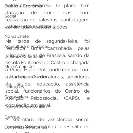
Setembro Amarelo. O plano tem 
Gestão e Economia
duração de cinco dias, com 
Social
realização de palestras, panfletagem, 
Cultura, Festa e Esporte
caminhada e apresentações.  
No Gabinete
Na tarde de segunda-feira, foi 
Agricultura e Produção
realizada uma caminhada pelas 
principais ruas de Brasileia, saindo da 
Direitos e Cidadania
escola Fontenele de Castro e chegada 
Meio Ambiente
à Praça Hugo Poli, onde contou com 
a participação de alunos, servidores 
Institucional e Governo
da saúde, educação, assistência 
Licitações
social, funcionários do Centro de 
Campanhas
Atenção Psicossocial (CAPS), e 
população em geral. 
Datas Comemorativas
Dengue
A secretária de assistência social, 
Rogéria Gondim, falou a respeito do 
Convênios e Parcerias