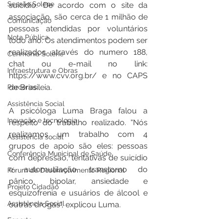
Sessão Solene
suicídio. De acordo com o site da 
associação, são cerca de 1 milhão de 
Comunicação
pessoas atendidas por voluntários 
Nota Pública
todo ano. Os atendimentos podem ser 
realizados através do numero 188, 
Cerimônia Solene
chat ou e-mail no link: 
Infraestrutura e Obras
https://www.cvv.org.br/ e no CAPS 
de Brasileia. 
Parcerias
Assistência Social
A psicóloga Luma Braga falou a 
Inovação e tecnologia
respeito do trabalho realizado. “Nós 
realizamos um trabalho com 4 
Assistência social
grupos de apoio são eles: pessoas 
Conferência Municipal de Saúde
com depressão, tentativas de suicídio 
e automutilação, transtorno do 
Fórum de Desenvolvimento Regional
pânico, bipolar, ansiedade e 
Projeto Cidadão
esquizofrenia e usuários de álcool e 
Assistência Social
outras drogas”, explicou Luma. 