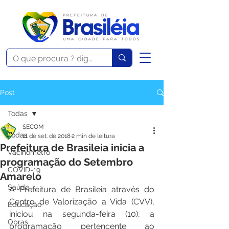
Post
Todas
SECOM
Todas
11 de set. de 2018
2 min de leitura
Prefeitura de Brasileia inicia a
Vacinômetro
programação do Setembro
COVID-19
Amarelo
Saúde
A Prefeitura de Brasileia através do 
Centro de Valorização a Vida (CVV), 
Educação
iniciou na segunda-feira (10), a 
Obras
programação pertencente ao 