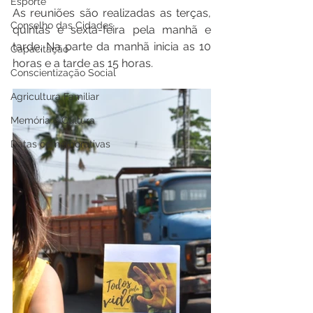
Esporte
As reuniões são realizadas as terças, 
Conselho das Cidades
quintas e sexta-feira pela manhã e 
tarde. Na parte da manhã inicia as 10 
Capacitação
horas e a tarde as 15 horas. 
Conscientização Social
Agricultura Familiar
Memória e Cultura
Datas comemorativas