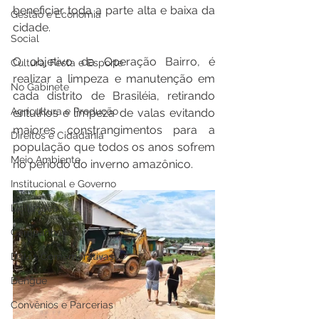
beneficiar toda a parte alta e baixa da 
Gestão e Economia
cidade.
Social
O objetivo da Operação Bairro, é 
Cultura, Festa e Esporte
realizar a limpeza e manutenção em 
No Gabinete
cada distrito de Brasiléia, retirando 
Agricultura e Produção
entulhos e limpeza de valas evitando 
maiores constrangimentos para a 
Direitos e Cidadania
população que todos os anos sofrem 
Meio Ambiente
no período do inverno amazônico.
Institucional e Governo
Licitações
Campanhas
Datas Comemorativas
Dengue
Convênios e Parcerias