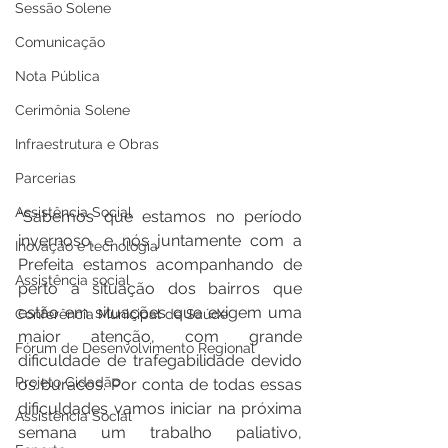
Sessão Solene
Comunicação
Nota Pública
Cerimônia Solene
Infraestrutura e Obras
Parcerias
Assistência Social
“Sabemos que estamos no período 
invernoso, e nós juntamente com a 
Inovação e tecnologia
Prefeita estamos acompanhando de 
Assistência social
perto a situação dos bairros que 
estão em situações que exigem uma 
Conferência Municipal de Saúde
maior atenção, com grande 
Fórum de Desenvolvimento Regional
dificuldade de trafegabilidade devido 
Projeto Cidadão
os buracos. Por conta de todas essas 
dificuldades vamos iniciar na próxima 
Assistência Social
semana um trabalho paliativo, 