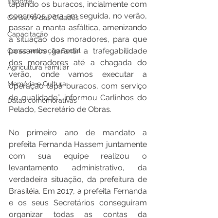
Esporte
tapando os buracos, incialmente com 
concretos para em seguida, no verão, 
Conselho das Cidades
passar a manta asfáltica, amenizando 
Capacitação
a situação dos moradores, para que 
possamos garantir a trafegabilidade 
Conscientização Social
dos moradores até a chagada do 
Agricultura Familiar
verão, onde vamos executar a 
Memória e Cultura
operação tapa buracos, com serviço 
de qualidade”, informou Carlinhos do 
Datas comemorativas
Pelado, Secretário de Obras.
No primeiro ano de mandato a 
prefeita Fernanda Hassem juntamente 
com sua equipe realizou o 
levantamento administrativo, da 
verdadeira situação, da prefeitura de 
Brasiléia. Em 2017, a prefeita Fernanda 
e os seus Secretários conseguiram 
organizar todas as contas da 