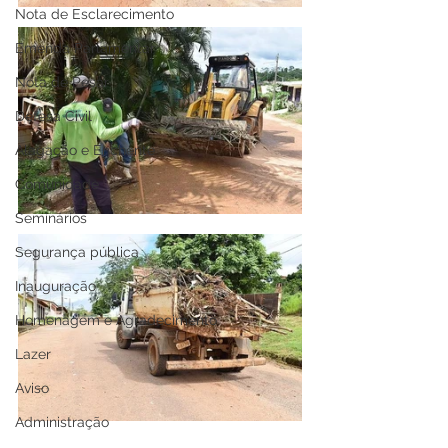
Nota de Esclarecimento
Emenda Parlamentar
Nota de Pesar
Defesa Civil
Alagação e Enchente
Comunidade
Seminários
Segurança pública
Inauguração
Homenagem e Agradecimento
Lazer
Aviso
Administração