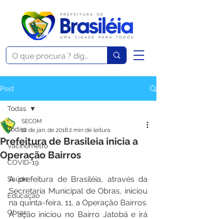
Post
Todas
SECOM
Todas
12 de jan. de 2018
2 min de leitura
Prefeitura de Brasileia inicia a
Vacinômetro
Operação Bairros
COVID-19
A prefeitura de Brasiléia, através da 
Saúde
Secretaria Municipal de Obras, iniciou 
Educação
na quinta-feira, 11, a Operação Bairros. 
Obras
A ação iniciou no Bairro Jatobá e irá 