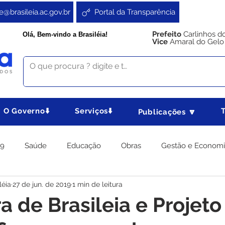
e@brasileia.ac.gov.br
Portal da Transparência
Prefeito
Carlinhos d
Olá, Bem-vindo a Brasiléia!
Vice
Amaral do Gelo
O Governo⬇️
Serviços⬇️
Publicações 🔽
19
Saúde
Educação
Obras
Gestão e Econom
léia
27 de jun. de 2019
1 min de leitura
 Gabinete
Agricultura e Produção
Direitos e Cidadania
a de Brasileia e Projeto