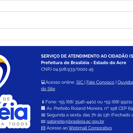
Prefeito Carlinhos do
Esco
Pelado entrega
Germ
implementos agrícolas que
com 
vai beneficiar mais de 100
Esco
SERVIÇO DE ATENDIMENTO AO CIDADÃO (S
famílias no Polo Wilson
Bras
Prefeitura de Brasiléia - Estado do Acre
Pinheiro
CNPJ 04.508.933/0001-45
💻Acesso online: 
SIC 
| 
Fale Conosco
 | 
Ouvidor
do Site
📱Fone: +55 (68) 
3546-4402 ou +55 (68) 99211
🏢 
Av. Prefeito Roland Moreira, nº 198 CEP 69
📅 Segunda a sexta, das 7h às 13h (Fechado 
📧 
gabinete@brasileia.ac.gov.br
📨 Acesso ao 
Webmail Corporativo