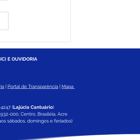
la Nucleada Francisco
ano celebra 10 anos
o Dia da Família na
la na zona rural de
IC) E OUVIDORIA
iléia
ia
 |
Portal de Transparência
 | 
Mapa 
-4247 
(
Lajúcia Cantuário
)
932-000, Centro, Brasiléia, Acre
aos sábados, domingos e feriados)