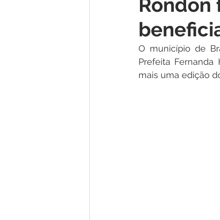
Rondon f
Institucional e Governo
Lic
benefici
Convênios e Parcerias
Nota
O município de Br
Prefeita Fernanda
mais uma edição do
Alagação e Enchente
Comu
Homenagem e Agradecimento