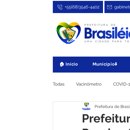
+55(68)3546-4402
gabinet
🏠 Início
Município⬇️
Todas
Vacinômetro
COVID-
Prefeitura de Brasi
Cultura, Festa e Esporte
No
Prefeitur