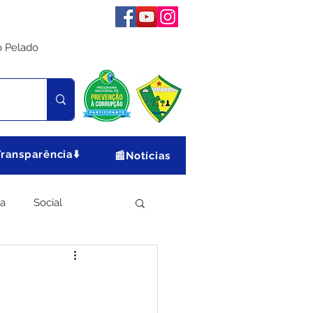
o Pelado
Transparência⬇️
📰Notícias
ia
Social
Meio Ambiente