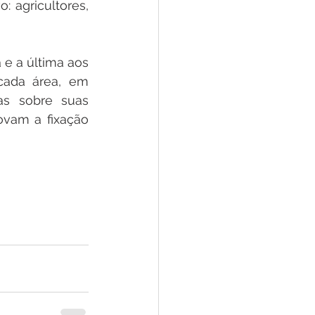
 agricultores, 
 e a última aos 
cada área, em 
as sobre suas 
ovam a fixação 