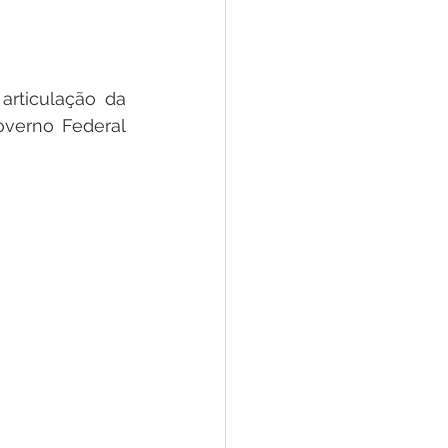
e
ar
Defesa Civil
rticulação da 
verno Federal 
ão