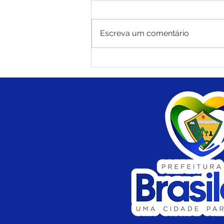
Escreva um comentário
Prefeitura de Brasiléia
institui Prêmio Municipal
de Boas Práticas na Gestão
Escolar para fortalecer a
qualidade da educação