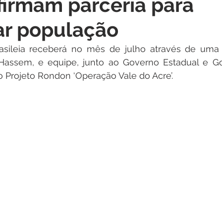
irmam parceria para
itações
Campanhas
Datas Comemorativas
Dengu
ar população
 de Esclarecimento
Emenda Parlamentar
Nota de Pes
asileia receberá no mês de julho através de uma a
 Hassem, e equipe, junto ao Governo Estadual e Go
 Projeto Rondon ‘Operação Vale do Acre’.
nidade
Seminários
Segurança pública
Inauguraç
Lazer
Aviso