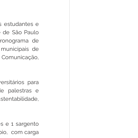
s estudantes e 
e de São Paulo 
cronograma de 
municipais de 
, Comunicação, 
sitários para 
e palestras e 
tentabilidade, 
s e 1 sargento 
io,  com carga 