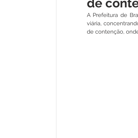
de conte
Institucional e Governo
Lic
A Prefeitura de Br
viária, concentran
Convênios e Parcerias
Nota
de contenção, onde 
Alagação e Enchente
Comu
Homenagem e Agradecimento