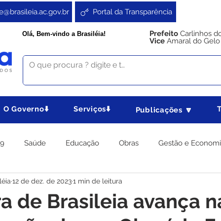
e@brasileia.ac.gov.br
Portal da Transparência
Prefeito
Carlinhos d
Olá, Bem-vindo a Brasiléia!
Vice
Amaral do Gelo
O Governo⬇️
Serviços⬇️
Publicações 🔽
19
Saúde
Educação
Obras
Gestão e Econom
léia
12 de dez. de 2023
1 min de leitura
 Gabinete
Agricultura e Produção
Direitos e Cidadania
ra de Brasileia avança n