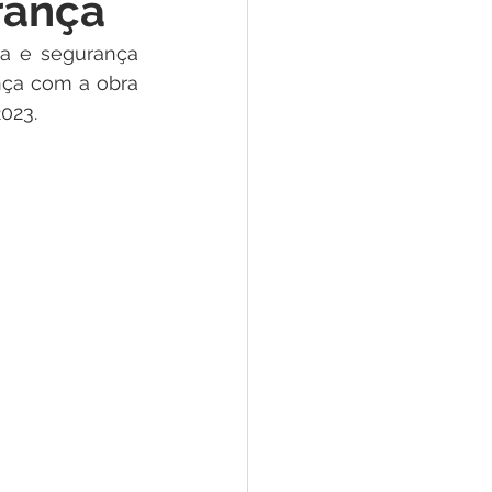
rança
e
a e segurança 
nça com a obra 
ar
Defesa Civil
023.
ão