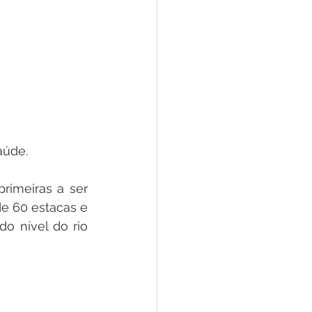
aúde.
imeiras a ser 
e 60 estacas e 
o nível do rio 