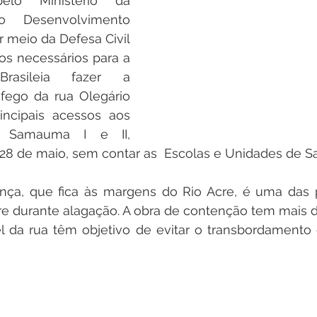
elo Ministério da 
 Desenvolvimento 
r meio da Defesa Civil 
os necessários para a 
rasileia fazer a 
fego da rua Olegário 
ncipais acessos aos 
o, Samauma I e II, 
28 de maio, sem contar as  Escolas e Unidades de S
nça, que fica às margens do Rio Acre, é uma das pr
cre durante alagação. A obra de contenção tem mais d
 da rua têm objetivo de evitar o transbordamento d