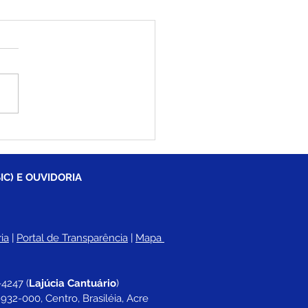
eitura de Brasiléia
ia Operação Tapa-
cos para melhorar
lidade nas ruas e
IC) E OUVIDORIA
ros
ia
 |
Portal de Transparência
 | 
Mapa 
-4247 
(
Lajúcia Cantuário
)
932-000, Centro, Brasiléia, Acre