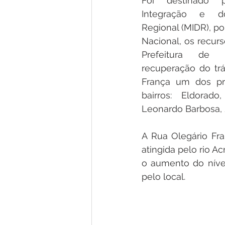
Foi destinado p
Integração e do
Regional (MIDR), po
Nacional, os recurs
Prefeitura de B
recuperação do trá
França um dos pri
bairros: Eldorad
Leonardo Barbosa, 
A Rua Olegário Fra
atingida pelo rio A
o aumento do nível
pelo local.