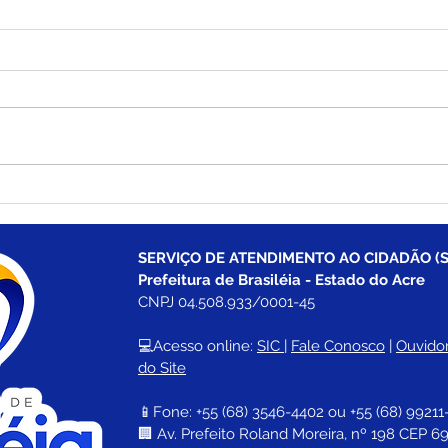
Prefeitura de Brasiléia
Pref
conclui construção de duas
ampl
novas pontes no Ramal
Bura
Porto Carlos e garante
mobi
SERVIÇO DE ATENDIMENTO AO CIDADÃO (S
acesso à zona rural
bair
Prefeitura de Brasiléia - Estado do Acre
CNPJ 04.508.933/0001-45
💻Acesso online: 
SIC 
| 
Fale Conosco
 | 
Ouvidor
do Site
📱Fone: +55 (68) 
3546-4402 ou +55 (68) 99211
🏢 
Av. Prefeito Roland Moreira, nº 198 CEP 69