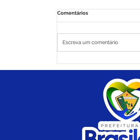
Comentários
Escreva um comentário
Prefeitura de Brasiléia e
Deracre iniciam operação
tapa-buracos com massa
asfáltica no Ramal do Polo