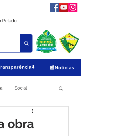
o Pelado
Transparência⬇️
📰Notícias
ia
Social
Meio Ambiente
a obra