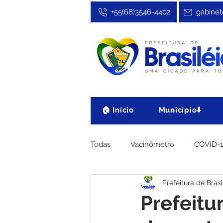
+55(68)3546-4402
gabinet
🏠 Início
Município⬇️
Todas
Vacinômetro
COVID-
Prefeitura de Brasi
Cultura, Festa e Esporte
No
Prefeitu