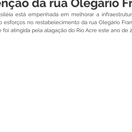
nção da rua Olegário F
itações
Campanhas
Datas Comemorativas
Dengu
asiléia está empenhada em melhorar a infraestrutur
do esforços no restabelecimento da rua Olegário Fra
 de Esclarecimento
Emenda Parlamentar
Nota de Pes
foi atingida pela alagação do Rio Acre este ano de 2
nidade
Seminários
Segurança pública
Inauguraç
Lazer
Aviso