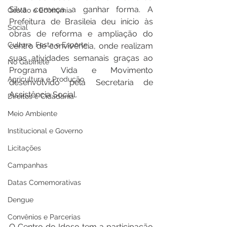
Silva começa a ganhar forma. A 
Gestão e Economia
Prefeitura de Brasileia deu início às 
Social
obras de reforma e ampliação do 
Cultura, Festa e Esporte
centro de convivência, onde realizam 
suas atividades semanais graças ao 
No Gabinete
Programa Vida e Movimento 
Agricultura e Produção
desenvolvido pela Secretaria de 
Assistência Social. 
Direitos e Cidadania
Meio Ambiente
Institucional e Governo
Licitações
Campanhas
Datas Comemorativas
Dengue
Convênios e Parcerias
O Centro do Idoso tem a participação 