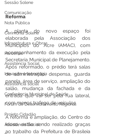
Sessão Solene
Comunicação
Reforma
Nota Pública
A planta do novo espaço foi 
Cerimônia Solene
elaborada pela Associação dos 
Infraestrutura e Obras
Municípios do Acre (AMAC), com 
acompanhamento da execução pela 
Parcerias
Secretaria Municipal de Planejamento. 
Assistência Social
Após reformado, o prédio terá salas 
Inovação e tecnologia
de administração, despensa, guarda 
panela, área de serviço, ampliação do 
Assistência social
salão, mudança da fachada e da 
Conferência Municipal de Saúde
entrada que vai ser pela rua lateral, 
com menos trafego de veículos.  
Fórum de Desenvolvimento Regional
Projeto Cidadão
A reforma e ampliação, do Centro do 
Idoso, estão sendo realizado graças 
Assistência Social
ao trabalho da Prefeitura de Brasileia 