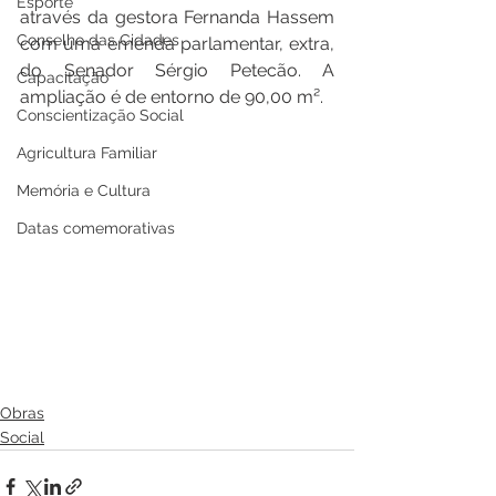
Esporte
através da gestora Fernanda Hassem 
Conselho das Cidades
com uma emenda parlamentar, extra, 
do Senador Sérgio Petecão. A 
Capacitação
ampliação é de entorno de 90,00 m².  
Conscientização Social
Agricultura Familiar
Memória e Cultura
Datas comemorativas
Obras
Social