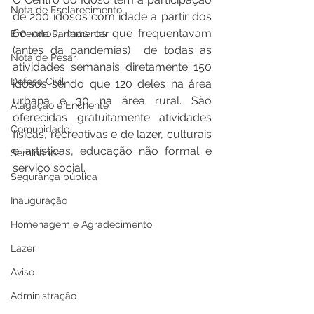
Nota de Esclarecimento
de 200 idosos com idade a partir dos 
60 anos, mas os que frequentavam 
Emenda Parlamentar
(antes da pandemias)  de todas as 
Nota de Pesar
atividades semanais diretamente 150 
Defesa Civil
idosos sendo que 120 deles na área 
urbana e 30 na área rural. São 
Alagação e Enchente
oferecidas gratuitamente atividades 
Comunidade
físicas, recreativas e de lazer, culturais 
e artísticas, educação não formal e 
Seminários
serviço social.  
Segurança pública
Inauguração
Homenagem e Agradecimento
Lazer
Aviso
Administração