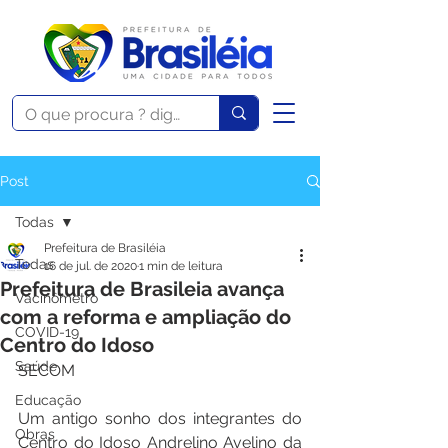
Post
Todas
Prefeitura de Brasiléia
Todas
16 de jul. de 2020
1 min de leitura
Prefeitura de Brasileia avança
Vacinômetro
com a reforma e ampliação do
COVID-19
Centro do Idoso
Saúde
SECOM 
Educação
Um antigo sonho dos integrantes do 
Obras
Centro do Idoso Andrelino Avelino da 