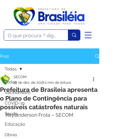
Post
Todas
SECOM
Todas
12 de dez. de 2018
2 min de leitura
Prefeitura de Brasileia apresenta
Vacinômetro
o Plano de Contingência para
COVID-19
possíveis catástrofes naturais
Saúde
Raylanderson Frota – SECOM 
Educação
Obras