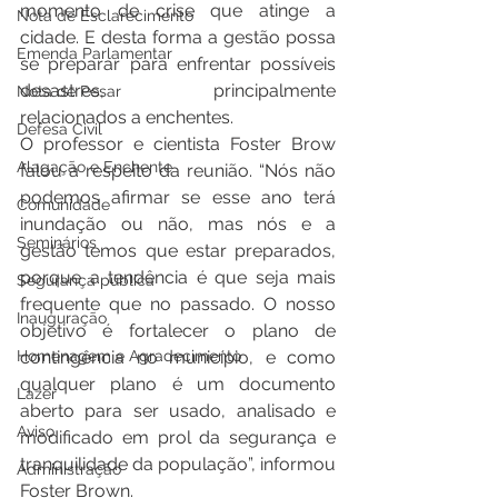
momento de crise que atinge a 
Nota de Esclarecimento
cidade. E desta forma a gestão possa 
Emenda Parlamentar
se preparar para enfrentar possíveis 
desastres, principalmente 
Nota de Pesar
relacionados a enchentes.
Defesa Civil
O professor e cientista Foster Brow 
Alagação e Enchente
falou a respeito da reunião. “Nós não 
podemos afirmar se esse ano terá 
Comunidade
inundação ou não, mas nós e a 
Seminários
gestão temos que estar preparados, 
porque a tendência é que seja mais 
Segurança pública
frequente que no passado. O nosso 
Inauguração
objetivo é fortalecer o plano de 
contingência no município, e como 
Homenagem e Agradecimento
qualquer plano é um documento 
Lazer
aberto para ser usado, analisado e 
Aviso
modificado em prol da segurança e 
tranquilidade da população”, informou 
Administração
Foster Brown. 