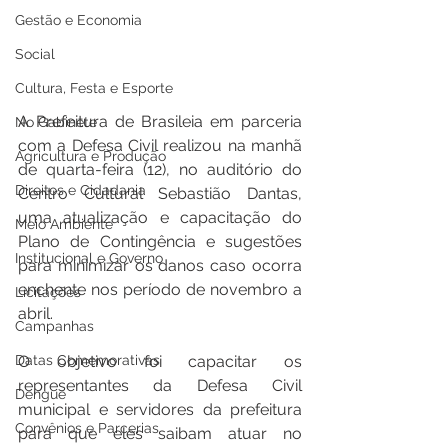
Gestão e Economia
Social
Cultura, Festa e Esporte
A Prefeitura de Brasileia em parceria 
No Gabinete
com a Defesa Civil realizou na manhã 
Agricultura e Produção
de quarta-feira (12), no auditório do 
Direitos e Cidadania
Centro Cultural Sebastião Dantas, 
uma atualização e capacitação do 
Meio Ambiente
Plano de Contingência e sugestões 
Institucional e Governo
para minimizar os danos caso ocorra 
enchente nos período de novembro a 
Licitações
abril. 
Campanhas
O objetivo foi capacitar os 
Datas Comemorativas
representantes da Defesa Civil 
Dengue
municipal e servidores da prefeitura  
Convênios e Parcerias
para que eles saibam atuar no 