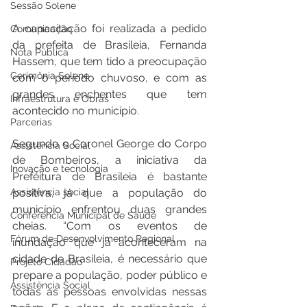
Sessão Solene
A capacitação foi realizada a pedido 
Comunicação
da prefeita de Brasileia, Fernanda 
Nota Pública
Hassem, que tem tido a preocupação 
Cerimônia Solene
com o período chuvoso, e com as 
grandes enchentes que tem 
Infraestrutura e Obras
acontecido no município.
Parcerias
Segundo o Coronel George do Corpo 
Assistência Social
de Bombeiros, a iniciativa da 
Inovação e tecnologia
Prefeitura de Brasileia é bastante 
positiva, já que a população do 
Assistência social
município enfrentou duas grandes 
Conferência Municipal de Saúde
cheias. “Com os eventos de 
Fórum de Desenvolvimento Regional
inundação que já aconteceram na 
cidade de Brasileia, é necessário que 
Projeto Cidadão
prepare a população, poder público e 
Assistência Social
todas as pessoas envolvidas nessas 