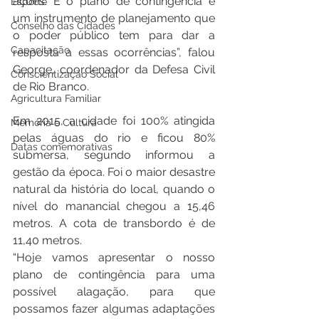
ações. E o plano de contingência é 
Esporte
um instrumento de planejamento que 
Conselho das Cidades
o poder público tem para dar a 
Capacitação
resposta a essas ocorrências”, falou 
George, coordenador da Defesa Civil 
Conscientização Social
de Rio Branco.
Agricultura Familiar
Em 2015, a cidade foi 100% atingida 
Memória e Cultura
pelas águas do rio e ficou 80% 
Datas comemorativas
submersa, segundo informou a 
gestão da época. Foi o maior desastre 
natural da história do local, quando o 
nível do manancial chegou a 15,46 
metros. A cota de transbordo é de 
11,40 metros. 
“Hoje vamos apresentar o nosso 
plano de contingência para uma 
possível alagação, para que 
possamos fazer algumas adaptações 