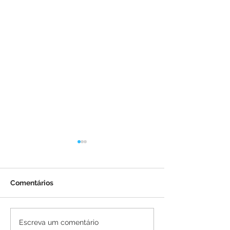
Comentários
Carnavale 2026 encerra
Parangolé e Bl
Escreva um comentário