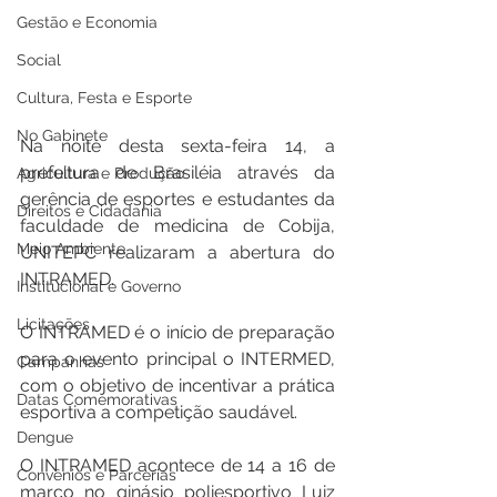
Gestão e Economia
Social
Cultura, Festa e Esporte
No Gabinete
Na noite desta sexta-feira 14, a 
prefeitura de Brasiléia através da 
Agricultura e Produção
gerência de esportes e estudantes da 
Direitos e Cidadania
faculdade de medicina de Cobija, 
Meio Ambiente
UNITEPC realizaram a abertura do 
INTRAMED.
Institucional e Governo
Licitações
O INTRAMED é o início de preparação 
para o evento principal o INTERMED, 
Campanhas
com o objetivo de incentivar a prática 
Datas Comemorativas
esportiva a competição saudável.
Dengue
O INTRAMED acontece de 14 a 16 de 
Convênios e Parcerias
março no ginásio poliesportivo Luiz 