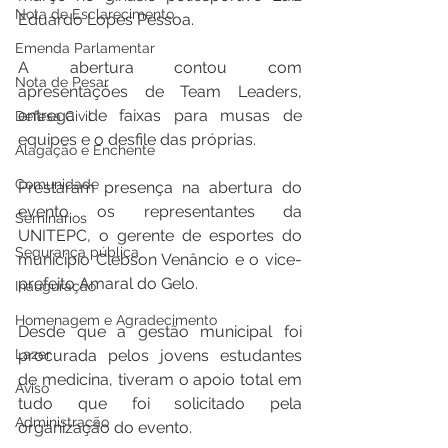
Nota de Esclarecimento
Eduardo Lopes Pessoa.
Emenda Parlamentar
A abertura contou com 
Nota de Pesar
apresentações de Team Leaders, 
entrega de faixas para musas de 
Defesa Civil
equipes e o desfile das próprias.
Alagação e Enchente
Comunidade
Prestaram presença na abertura do 
evento os representantes da 
Seminários
UNITEPC, o gerente de esportes do 
Segurança pública
município Clebson Venâncio e o vice-
prefeito Amaral do Gelo.
Inauguração
Homenagem e Agradecimento
Desde que a gestão municipal foi 
Lazer
procurada pelos jovens estudantes 
de medicina, tiveram o apoio total em 
Aviso
tudo que foi solicitado pela 
Administração
organização do evento.