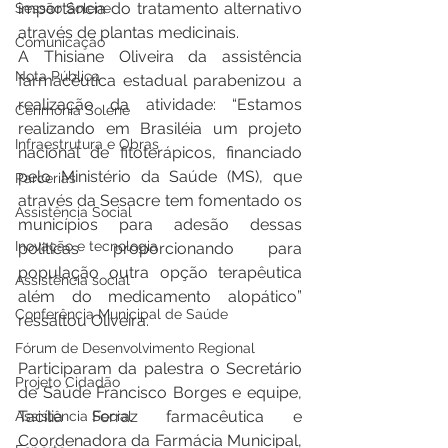
importância do tratamento alternativo 
Sessão Solene
através de plantas medicinais.
Comunicação
A Thisiane Oliveira da assistência 
Nota Pública
farmacêutica estadual parabenizou a 
realização da atividade: “Estamos 
Cerimônia Solene
realizando em Brasiléia um projeto 
Infraestrutura e Obras
nacional de fitoterápicos, financiado 
pelo Ministério da Saúde (MS), que 
Parcerias
através da Sesacre tem fomentado os 
Assistência Social
municípios para adesão dessas 
Inovação e tecnologia
politicas proporcionando para 
população outra opção terapêutica 
Assistência social
além do medicamento alopático” 
Conferência Municipal de Saúde
ressaltou Oliveira.
Fórum de Desenvolvimento Regional
Participaram da palestra o Secretário 
Projeto Cidadão
de Saúde Francisco Borges e equipe, 
Tacília Ferraz farmacêutica e 
Assistência Social
Coordenadora da Farmácia Municipal, 