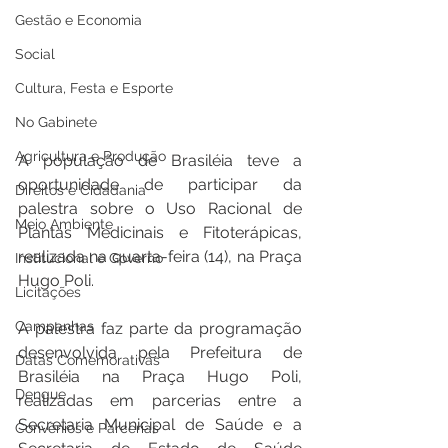
Gestão e Economia
Social
Cultura, Festa e Esporte
No Gabinete
Agricultura e Produção
A população de Brasiléia teve a 
oportunidade de participar da 
Direitos e Cidadania
palestra sobre o Uso Racional de 
Meio Ambiente
Plantas Medicinais e Fitoterápicas, 
realizada na quarta-feira (14), na Praça 
Institucional e Governo
Hugo Poli.
Licitações
Campanhas
A palestra faz parte da programação 
desenvolvida pela Prefeitura de 
Datas Comemorativas
Brasiléia na Praça Hugo Poli, 
Dengue
realizadas em parcerias entre a 
Secretaria Municipal de Saúde e a 
Convênios e Parcerias