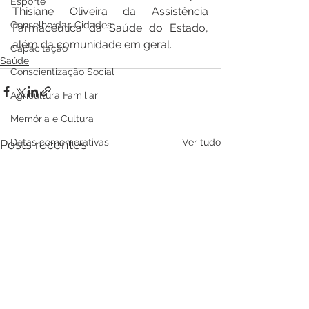
Esporte
Thisiane Oliveira da Assistência 
Conselho das Cidades
Farmacêutica da Saúde do Estado, 
além da comunidade em geral.
Capacitação
Saúde
Conscientização Social
Agricultura Familiar
Memória e Cultura
Ver tudo
Datas comemorativas
Posts recentes