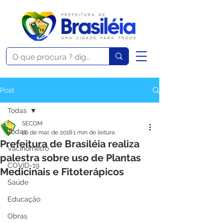
Post
Todas
SECOM
Todas
20 de mar. de 2018
1 min de leitura
Prefeitura de Brasiléia realiza
Vacinômetro
palestra sobre uso de Plantas
COVID-19
Medicinais e Fitoterápicos
Saúde
Educação
Obras