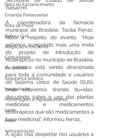
Secretaria de Estado de Saúde 
Nota de Esclarecimento
(Sesacre).   
Emenda Parlamentar
A coordenadora da farmácia 
Nota de Pesar
municipal de Brasiléia, Tacília Ferraz, 
Defesa Civil
falou a respeito do evento. “Hoje 
estamos cumprindo mais uma meta 
Alagação e Enchente
do projeto de introdução de 
Comunidade
fitoterápicos no município de Brasiléia. 
A palestra está sendo direcionada 
Seminários
para toda a comunidade e usuários 
Segurança pública
do Sistema Único de Saúde (SUS), 
Inauguração
onde estaremos tirando duvidas, 
discutindo sobre o uso das plantas 
Homenagem e Agradecimento
medicinais e medicamentos 
Lazer
fitoterápicos que são medicamentos a 
base medicinal”, informou Ferraz.
Aviso
Administração
A ação visa despertar nos usuários a 