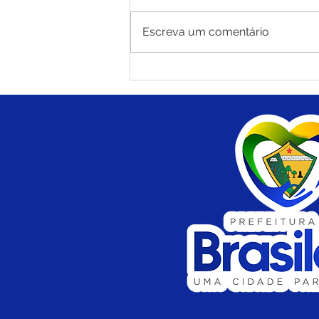
Escreva um comentário
Prefeitura de Brasiléia e
Deracre iniciam operação
tapa-buracos com massa
asfáltica no Ramal do Polo