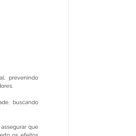
, prevenindo 
ores.
ade, buscando 
assegurar que 
rto os efeitos 