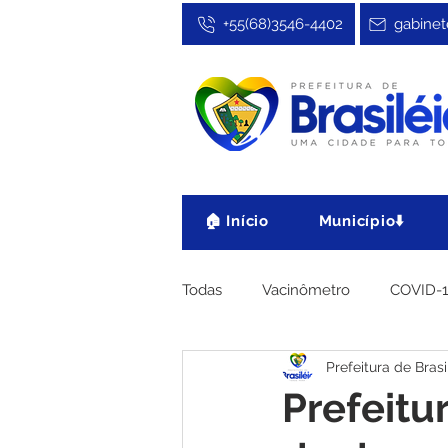
+55(68)3546-4402
gabinet
🏠 Início
Município⬇️
Todas
Vacinômetro
COVID-
Prefeitura de Brasi
Cultura, Festa e Esporte
No
Prefeitur