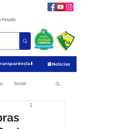
o Pelado
Transparência⬇️
📰Notícias
ia
Social
Meio Ambiente
bras