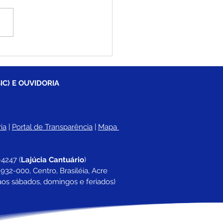
eitura de Brasiléia
ia Operação Tapa-
cos para melhorar
lidade nas ruas e
IC) E OUVIDORIA
ros
ia
 |
Portal de Transparência
 | 
Mapa 
-4247 
(
Lajúcia Cantuário
)
932-000, Centro, Brasiléia, Acre
aos sábados, domingos e feriados)