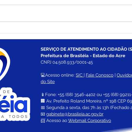
Prefeitura de Brasiléia
Pref
conclui construção de duas
ampl
novas pontes no Ramal
Bura
Porto Carlos e garante
mobi
SERVIÇO DE ATENDIMENTO AO CIDADÃO (S
acesso à zona rural
bair
Prefeitura de Brasiléia - Estado do Acre
CNPJ 04.508.933/0001-45
💻Acesso online: 
SIC 
| 
Fale Conosco
 | 
Ouvidor
do Site
📱Fone: +55 (68) 
3546-4402 ou +55 (68) 99211
🏢 
Av. Prefeito Roland Moreira, nº 198 CEP 69
📅 Segunda a sexta, das 7h às 13h (Fechado 
📧 
gabinete@brasileia.ac.gov.br
📨 Acesso ao 
Webmail Corporativo