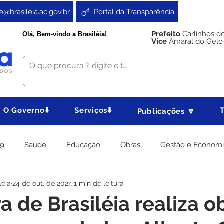
e@brasileia.ac.gov.br
Portal da Transparência
Prefeito
Carlinhos d
Olá, Bem-vindo a Brasiléia!
Vice
Amaral do Gelo
O Governo⬇️
Serviços⬇️
Publicações 🔽
19
Saúde
Educação
Obras
Gestão e Econom
léia
24 de out. de 2024
1 min de leitura
 Gabinete
Agricultura e Produção
Direitos e Cidadania
a de Brasiléia realiza o