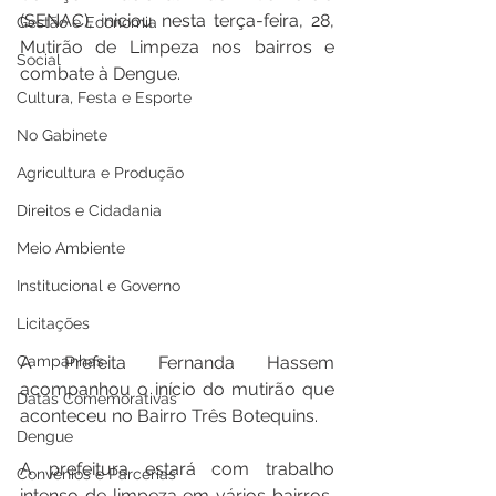
(SENAC), iniciou nesta terça-feira, 28, 
Gestão e Economia
Mutirão de Limpeza nos bairros e 
Social
combate à Dengue. 
Cultura, Festa e Esporte
No Gabinete
Agricultura e Produção
Direitos e Cidadania
Meio Ambiente
Institucional e Governo
Licitações
Campanhas
A Prefeita Fernanda Hassem 
acompanhou o início do mutirão que 
Datas Comemorativas
aconteceu no Bairro Três Botequins. 
Dengue
A prefeitura estará com trabalho 
Convênios e Parcerias
intenso de limpeza em vários bairros, 