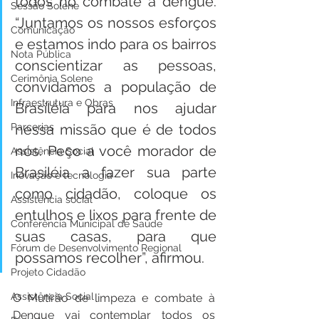
todos no combate à dengue. 
Sessão Solene
“Juntamos os nossos esforços 
Comunicação
e estamos indo para os bairros 
Nota Pública
conscientizar as pessoas, 
Cerimônia Solene
convidamos a população de 
Infraestrutura e Obras
Brasiléia para nos ajudar 
Parcerias
nessa missão que é de todos 
nós. Peço a você morador de 
Assistência Social
Brasiléia a fazer sua parte 
Inovação e tecnologia
como cidadão, coloque os 
Assistência social
entulhos e lixos para frente de 
Conferência Municipal de Saúde
suas casas, para que 
Fórum de Desenvolvimento Regional
possamos recolher”, afirmou.  
Projeto Cidadão
Assistência Social
O Mutirão de limpeza e combate à 
Dengue vai contemplar todos os 