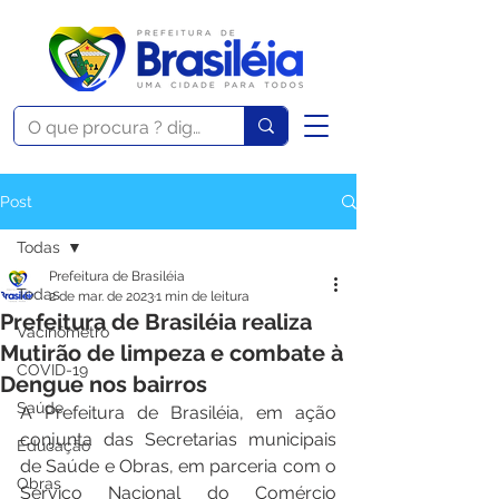
Post
Todas
Prefeitura de Brasiléia
Todas
2 de mar. de 2023
1 min de leitura
Prefeitura de Brasiléia realiza
Vacinômetro
Mutirão de limpeza e combate à
COVID-19
Dengue nos bairros
Saúde
A Prefeitura de Brasiléia, em ação 
conjunta das Secretarias municipais 
Educação
de Saúde e Obras, em parceria com o 
Obras
Serviço Nacional do Comércio 