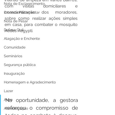
Nota de Esclarecimento
com visitas domiciliares e 
conscientização dos moradores, 
Emenda Parlamentar
sobre como realizar ações simples 
Nota de Pesar
em casa, para combater o mosquito 
Defesa Civil
Aedes Aegypti.
Alagação e Enchente
Comunidade
Seminários
Segurança pública
Inauguração
Homenagem e Agradecimento
Lazer
Na oportunidade, a gestora 
Aviso
reforçou o compromisso de 
Administração