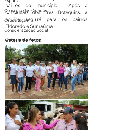
Esporte
bairros do município.  Após a 
Conselho das Cidades
conclusão dos Três Botequins, a 
equipe seguirá para os bairros 
Capacitação
Eldorado e Sumaúma.
Conscientização Social
Galeria de fotos
Agricultura Familiar
Memória e Cultura