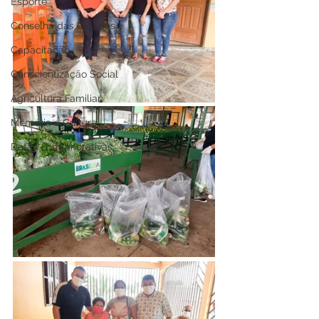
Esporte
Conselho das Cidades
Capacitação
Conscientização Social
Agricultura Familiar
Memória e Cultura
Datas comemorativas