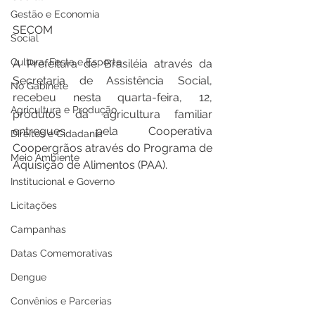
Gestão e Economia
SECOM
Social
Cultura, Festa e Esporte
A Prefeitura de Brasiléia através da 
Secretaria de Assistência Social, 
No Gabinete
recebeu nesta quarta-feira, 12, 
Agricultura e Produção
produtos da agricultura familiar 
entregues pela Cooperativa 
Direitos e Cidadania
Coopergrãos através do Programa de 
Meio Ambiente
Aquisição de Alimentos (PAA).
Institucional e Governo
Licitações
Campanhas
Datas Comemorativas
Dengue
Convênios e Parcerias