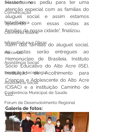
Hassem, nos pediu para ter uma 
Sessão Solene
atenção especial com as famílias do 
Comunicação
aluguel social e assim estamos 
Nota Pública
ajudando com essas cestas as 
famílias da nossa cidade", finalizou.
Cerimônia Solene
Infraestrutura e Obras
Além das famílias do aluguel social, 
as cestas serão entregues ao 
Parcerias
Hemonúcleo de Brasileia, Instituto 
Assistência Social
Sócio Educativo do Alto Acre (ISE), 
Inovação e tecnologia
Instituição de Acolhimento para 
Crianças e Adolescente do Alto Acre 
Assistência social
(CISAC) e a instituição Caminho de 
Conferência Municipal de Saúde
Luz.
Fórum de Desenvolvimento Regional
Galeria de fotos:
Projeto Cidadão
Assistência Social