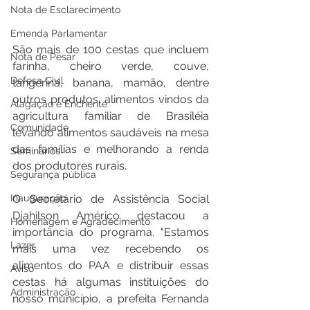
Nota de Esclarecimento
Emenda Parlamentar
São mais de 100 cestas que incluem 
Nota de Pesar
farinha, cheiro verde, couve, 
Defesa Civil
tangerina, banana, mamão, dentre 
outros produtos, alimentos vindos da 
Alagação e Enchente
agricultura familiar de Brasiléia 
Comunidade
levando alimentos saudáveis na mesa 
das famílias e melhorando a renda 
Seminários
dos produtores rurais.
Segurança pública
Inauguração
O Secretário de Assistência Social 
Djahilson Américo destacou a 
Homenagem e Agradecimento
importância do programa. "Estamos 
Lazer
mais uma vez recebendo os 
alimentos do PAA e distribuir essas 
Aviso
cestas há algumas instituições do 
Administração
nosso município, a prefeita Fernanda 