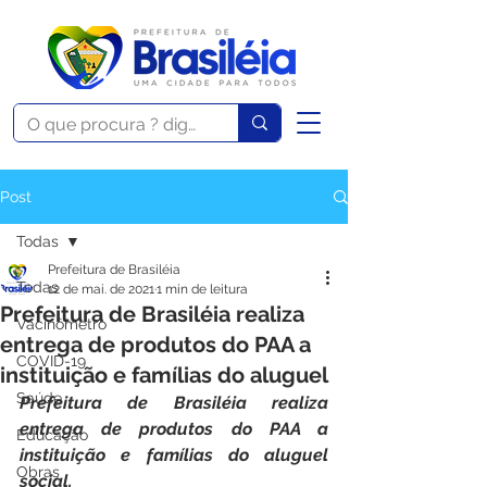
Post
Todas
Prefeitura de Brasiléia
Todas
12 de mai. de 2021
1 min de leitura
Prefeitura de Brasiléia realiza
Vacinômetro
entrega de produtos do PAA a
COVID-19
instituição e famílias do aluguel
Saúde
Prefeitura de Brasiléia realiza 
entrega de produtos do PAA a 
Educação
instituição e famílias do aluguel 
Obras
social.