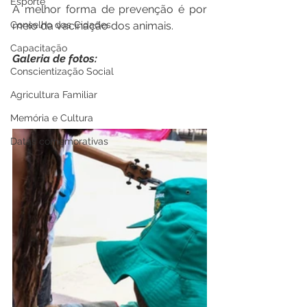
Esporte
A melhor forma de prevenção é por 
Conselho das Cidades
meio da vacinação dos animais.
Capacitação
Galeria de fotos:
Conscientização Social
Agricultura Familiar
Memória e Cultura
Datas comemorativas