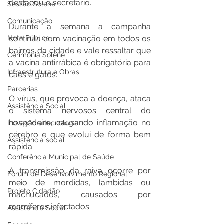
destacou o secretário.   
Sessão Solene
Comunicação
Durante a semana a campanha 
Nota Pública
continua com vacinação em todos os 
bairros da cidade e vale ressaltar que 
Cerimônia Solene
a vacina antirrábica é obrigatória para 
Infraestrutura e Obras
cães e gatos.   
Parcerias
O vírus, que provoca a doença, ataca 
Assistência Social
o sistema nervosos central do 
hospedeiro, causando inflamação no 
Inovação e tecnologia
cérebro e que evolui de forma bem 
Assistência social
rápida.  
Conferência Municipal de Saúde
A transmissão da raiva ocorre por 
Fórum de Desenvolvimento Regional
meio de mordidas, lambidas ou 
Projeto Cidadão
machucados, causados por 
mamíferos infectados.   
Assistência Social