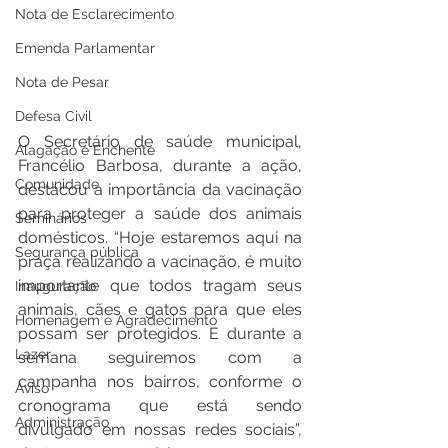
Nota de Esclarecimento
Emenda Parlamentar
Nota de Pesar
Defesa Civil
O Secretário de saúde municipal, 
Alagação e Enchente
Francélio Barbosa, durante a ação, 
Comunidade
destacou a importância da vacinação 
para proteger a saúde dos animais 
Seminários
domésticos. “Hoje estaremos aqui na 
Segurança pública
praça realizando a vacinação, é muito 
importante que todos tragam seus 
Inauguração
animais, cães e gatos para que eles 
Homenagem e Agradecimento
possam ser protegidos. E durante a 
Lazer
semana seguiremos com a 
campanha nos bairros, conforme o 
Aviso
cronograma que está sendo 
Administração
divulgado em nossas redes sociais”, 