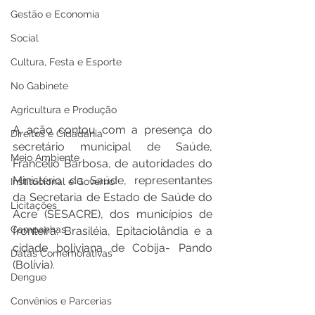
Gestão e Economia
Social
Cultura, Festa e Esporte
No Gabinete
Agricultura e Produção
A ação contou com a presença do 
Direitos e Cidadania
secretário municipal de Saúde, 
Meio Ambiente
Francélio Barbosa, de autoridades do 
Ministério da Saúde, representantes 
Institucional e Governo
da Secretaria de Estado de Saúde do 
Licitações
Acre (SESACRE), dos municípios de 
Campanhas
fronteira: Brasiléia, Epitaciolândia e a 
cidade boliviana de Cobija- Pando 
Datas Comemorativas
(Bolívia).  
Dengue
Convênios e Parcerias