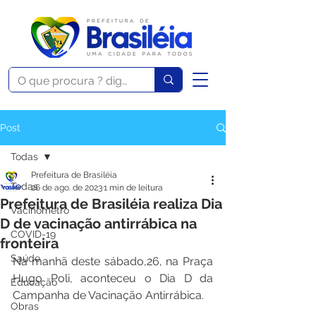
Post
Todas
Prefeitura de Brasiléia
Todas
26 de ago. de 2023
1 min de leitura
Prefeitura de Brasiléia realiza Dia
Vacinômetro
D de vacinação antirrábica na
COVID-19
fronteira
Saúde
Na manhã deste sábado,26, na Praça 
Hugo Poli, aconteceu o Dia D da 
Educação
Campanha de Vacinação Antirrábica.   
Obras