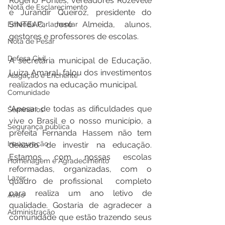
Rogério Pontes, vereadores Rozevete 
Nota de Esclarecimento
e Jurandir Queiroz, presidente do 
SINTEAC, José Almeida, alunos, 
Emenda Parlamentar
gestores e professores de escolas.
Nota de Pesar
Defesa Civil
A secretária municipal de Educação, 
Luiza Amaral, falou dos investimentos 
Alagação e Enchente
realizados na educação municipal. 
Comunidade
“Apesar de todas as dificuldades que 
Seminários
vive o Brasil e o nosso município, a 
Segurança pública
prefeita Fernanda Hassem não tem 
Inauguração
deixado de investir na educação. 
Estamos com nossas escolas 
Homenagem e Agradecimento
reformadas, organizadas, com o 
Lazer
quadro de profissional  completo 
para realiza um ano letivo de 
Aviso
qualidade. Gostaria de agradecer a 
Administração
comunidade que estão trazendo seus 