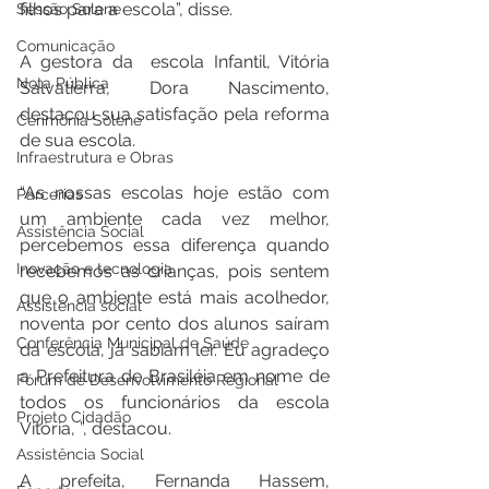
filhos para a escola”, disse.
Sessão Solene
Comunicação
A gestora da  escola Infantil, Vitória 
Nota Pública
Salvatierra, Dora Nascimento, 
destacou sua satisfação pela reforma 
Cerimônia Solene
de sua escola.
Infraestrutura e Obras
“As nossas escolas hoje estão com 
Parcerias
um ambiente cada vez melhor, 
Assistência Social
percebemos essa diferença quando 
Inovação e tecnologia
recebemos as crianças, pois sentem 
que o ambiente está mais acolhedor, 
Assistência social
noventa por cento dos alunos saíram 
Conferência Municipal de Saúde
da escola, já sabiam ler. Eu agradeço 
a Prefeitura de Brasiléia em nome de 
Fórum de Desenvolvimento Regional
todos os funcionários da escola 
Projeto Cidadão
Vitória, ”, destacou.
Assistência Social
A prefeita, Fernanda Hassem, 