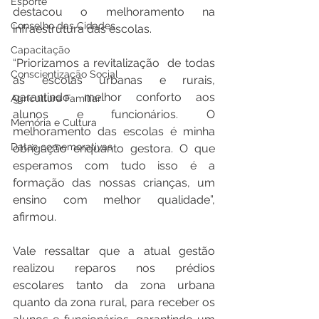
Esporte
destacou o melhoramento na  
Conselho das Cidades
infraestrutura das escolas.
Capacitação
“Priorizamos a revitalização  de todas 
Conscientização Social
as escolas urbanas e rurais, 
garantindo melhor conforto aos 
Agricultura Familiar
alunos e funcionários. O  
Memória e Cultura
melhoramento das escolas é minha  
Datas comemorativas
obrigação enquanto gestora. O que 
esperamos com tudo isso é a 
formação das nossas crianças, um 
ensino com melhor qualidade”, 
afirmou. 
Vale ressaltar que a atual gestão 
realizou reparos nos prédios 
escolares tanto da zona urbana  
quanto da zona rural, para receber os 