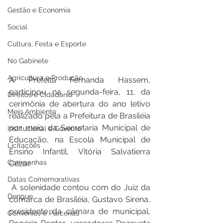
Gestão e Economia
Social
Cultura, Festa e Esporte
No Gabinete
Agricultura e Produção
A Prefeita Fernanda Hassem, 
participou na segunda-feira, 11, da 
Direitos e Cidadania
cerimônia de abertura do ano letivo 
Meio Ambiente
realizado pela a Prefeitura de Brasiléia 
por meio da Secretaria Municipal de 
Institucional e Governo
Educação, na Escola Municipal de 
Licitações
Ensino Infantil, Vitória Salvatierra 
Campanhas
Cézar.
Datas Comemorativas
 A solenidade contou com do Juiz da 
Dengue
comarca de Brasiléia, Gustavo Sirena, 
presidente da câmara de municipal, 
Convênios e Parcerias