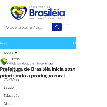
Post
Todas
SECOM
Todas
5 de jan. de 2019
1 min de leitura
Prefeitura de Brasiléia inicia 2019
Vacinômetro
priorizando a produção rural
COVID-19
Saúde
Educação
Obras