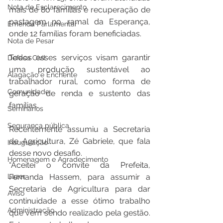
Nota de Esclarecimento
mais de 80 famílias e recuperação de 
pastagem no ramal da Esperança, 
Emenda Parlamentar
onde 12 famílias foram beneficiadas. 
Nota de Pesar
Todos esses serviços visam garantir 
Defesa Civil
uma produção sustentável ao 
Alagação e Enchente
trabalhador rural, como forma de 
Comunidade
geração de renda e sustento das 
famílias. 
Seminários
Segurança pública
Recentemente assumiu a Secretaria 
de Agricultura, Zé Gabriele, que fala 
Inauguração
desse novo desafio. 
Homenagem e Agradecimento
“Aceitei o convite da Prefeita, 
Lazer
Fernanda Hassem, para assumir a 
Secretaria de Agricultura para dar 
Aviso
continuidade a esse ótimo trabalho 
Administração
que vem sendo realizado pela gestão. 