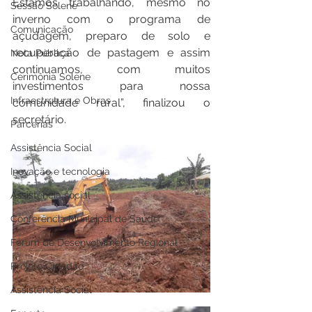
Estamos trabalhando, mesmo no 
Sessão Solene
inverno com o programa de 
Comunicação
açudagem, preparo de solo e 
recuperação de pastagem e assim 
Nota Pública
continuamos, com muitos 
Cerimônia Solene
investimentos para nossa 
Infraestrutura e Obras
comunidade rural”, finalizou o 
secretário.
Parcerias
Assistência Social
Inovação e tecnologia
Assistência social
Conferência Municipal de Saúde
Fórum de Desenvolvimento Regional
Projeto Cidadão
Assistência Social