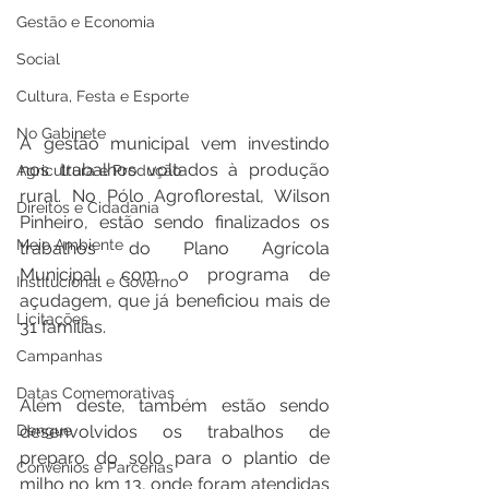
Gestão e Economia
Social
Cultura, Festa e Esporte
No Gabinete
A gestão municipal vem investindo 
nos trabalhos voltados à produção 
Agricultura e Produção
rural. No Pólo Agroflorestal, Wilson 
Direitos e Cidadania
Pinheiro, estão sendo finalizados os 
Meio Ambiente
trabalhos do Plano Agrícola 
Municipal, com o programa de 
Institucional e Governo
açudagem, que já beneficiou mais de 
Licitações
31 famílias. 
Campanhas
Datas Comemorativas
Além deste, também estão sendo 
Dengue
desenvolvidos os trabalhos de 
preparo do solo para o plantio de 
Convênios e Parcerias
milho no km 13, onde foram atendidas 