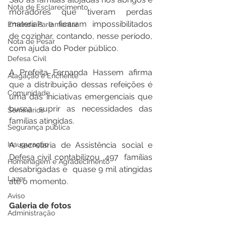
Nota de Esclarecimento
moradores que tiveram perdas 
materiais e ficaram impossibilitados 
Emenda Parlamentar
de cozinhar, contando, nesse período, 
Nota de Pesar
com ajuda do Poder público.
Defesa Civil
A Prefeita Fernanda Hassem afirma 
Alagação e Enchente
que a distribuição dessas refeições é 
Comunidade
uma das iniciativas emergenciais que 
busca suprir as necessidades das 
Seminários
famílias atingidas. 
Segurança pública
Inauguração
A secretaria de Assistência social e 
Defesa civil contabilizou  497  famílias 
Homenagem e Agradecimento
desabrigadas e  quase 9 mil atingidas 
Lazer
até o momento.
Aviso
Galeria de fotos
Administração