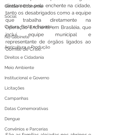
diretamente pela enchente na cidade, 
Gestão e Economia
tanto os desabrigados como a equipe 
Social
que trabalha diretamente na 
Cultura, Festa e Esporte
Operação Enchente em Brasiléia, que 
inclui equipe municipal e 
No Gabinete
representante de órgãos ligados ao 
Agricultura e Produção
Comitê de Crise.
Direitos e Cidadania
Meio Ambiente
Institucional e Governo
Licitações
Campanhas
Datas Comemorativas
Dengue
Convênios e Parcerias
São as famílias alojadas nos abrigos e 