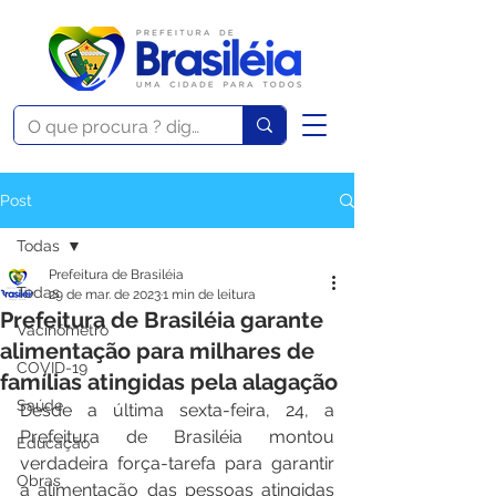
Post
Todas
Prefeitura de Brasiléia
Todas
29 de mar. de 2023
1 min de leitura
Prefeitura de Brasiléia garante
Vacinômetro
alimentação para milhares de
COVID-19
famílias atingidas pela alagação
Saúde
Desde a última sexta-feira, 24, a 
Prefeitura de Brasiléia montou 
Educação
verdadeira força-tarefa para garantir 
Obras
a alimentação das pessoas atingidas 