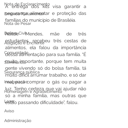
Nota de Esclarecimento
A entrega dos kits visa garantir a 
segurança alimentar e proteção das 
Emenda Parlamentar
famílias do município de Brasiléia.
Nota de Pesar
Defesa Civil
Nailde Mendes, mãe de três 
estudantes, recebeu três cestas de 
Alagação e Enchente
alimentos, ela falou da importância 
Comunidade
dessa alimentação para sua família. “É 
muito importante, porque tem muita 
Seminários
gente vivendo só do bolsa família, tá 
Segurança pública
muito difícil arrumar trabalho, e só dar 
mal para comprar o gás ou pagar a 
Inauguração
luz. Tenho certeza que vai ajudar não 
Homenagem e Agradecimento
só a minha família, mas outras que 
Lazer
estão passando dificuldade”, falou.
Aviso
Administração