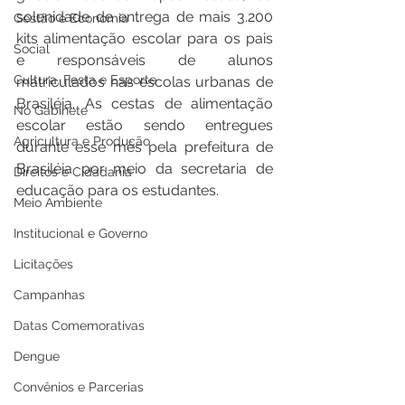
solenidade de entrega de mais 3.200 
Gestão e Economia
kits alimentação escolar para os pais 
Social
e responsáveis de alunos 
Cultura, Festa e Esporte
matriculados nas escolas urbanas de 
Brasiléia. As cestas de alimentação 
No Gabinete
escolar estão sendo entregues 
Agricultura e Produção
durante esse mês pela prefeitura de 
Brasiléia por meio da secretaria de 
Direitos e Cidadania
educação para os estudantes.
Meio Ambiente
Institucional e Governo
Licitações
Campanhas
Datas Comemorativas
Dengue
Convênios e Parcerias