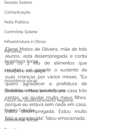
Sessão Solene
Comunicação
Nota Pública
Cerimônia Solene
Infraestrutura e Obras
Eliene Matos de Oliveira, mãe de três 
Parcerias
alunos, está desempregada e conta 
Assistência Social
que os 3 kits de alimentos que 
recebeu vai garantir o sustento de 
Inovação e tecnologia
suas crianças por vários meses. “Eu 
Assistência social
quero agradecer a prefeitura de 
Brasiléia, estou levando pra casa três 
Conferência Municipal de Saúde
cestas, vai ajudar muito meus filhos, 
Fórum de Desenvolvimento Regional
porque eu estava sem nada em casa, 
Projeto Cidadão
estou desempregada. Estou muito 
feliz e agradecida", falou emocionada.
Assistência Social