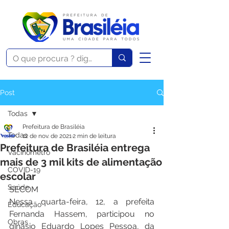
Post
Todas
Prefeitura de Brasiléia
Todas
12 de nov. de 2021
2 min de leitura
Prefeitura de Brasiléia entrega
Vacinômetro
mais de 3 mil kits de alimentação
COVID-19
escolar
Saúde
SECOM
Nessa quarta-feira, 12, a prefeita 
Educação
Fernanda Hassem, participou no 
Obras
ginásio Eduardo Lopes Pessoa, da 