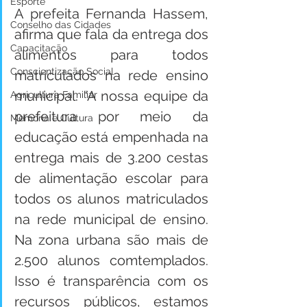
Esporte
A prefeita Fernanda Hassem, 
Conselho das Cidades
afirma que fala da entrega dos 
Capacitação
alimentos para todos 
Conscientização Social
matriculados na rede ensino 
municipal. “A nossa equipe da 
Agricultura Familiar
prefeitura por meio da 
Memória e Cultura
educação está empenhada na 
entrega mais de 3.200 cestas 
de alimentação escolar para 
todos os alunos matriculados 
na rede municipal de ensino. 
Na zona urbana são mais de 
2.500 alunos comtemplados. 
Isso é transparência com os 
recursos públicos, estamos 