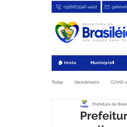
+55(68)3546-4402
gabinet
🏠 Início
Município⬇️
Todas
Vacinômetro
COVID-
Prefeitura de Brasi
Cultura, Festa e Esporte
No
Prefeitu