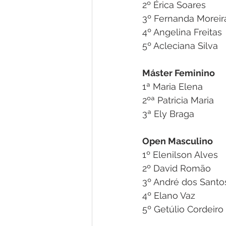
2º Érica Soares
3º Fernanda Moreir
4º Angelina Freitas
5º Acleciana Silva
Máster Feminino
1ª Maria Elena
2ºª Patricia Maria 
3ª Ely Braga
Open Masculino
1º Elenilson Alves
2º David Romão
3º André dos Santo
4º Elano Vaz 
5º Getúlio Cordeiro