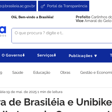
e@brasileia.ac.gov.br
Portal da Transparência
Prefeito
Carlinhos d
Olá, Bem-vindo a Brasiléia!
Vice
Amaral do Gelo
O Governo⬇️
Serviços⬇️
Publicações 🔽
19
Saúde
Educação
Obras
Gestão e Econom
léia
19 de mai. de 2025
1 min de leitura
 Gabinete
Agricultura e Produção
Direitos e Cidadania
ra de Brasiléia e Unibike