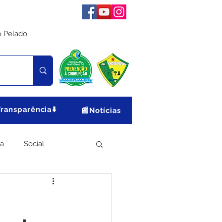
o Pelado
Transparência⬇️
📰Notícias
ia
Social
Meio Ambiente