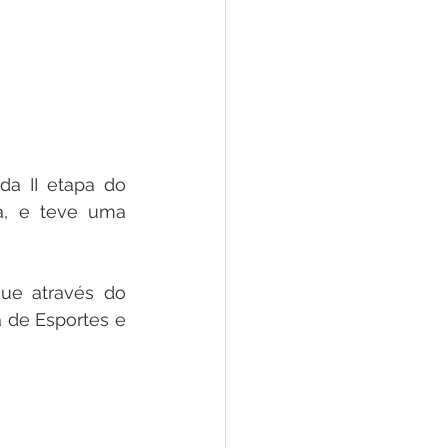
a II etapa do 
, e teve uma 
ue através do 
 de Esportes e 