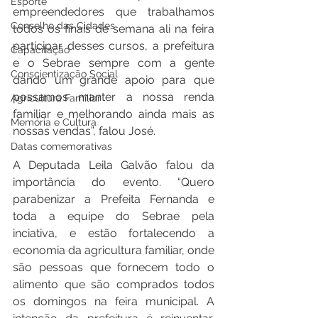
Esporte
empreendedores que trabalhamos 
Conselho das Cidades
todos os finais de semana ali na feira 
participar desses cursos, a prefeitura 
Capacitação
e o Sebrae sempre com a gente 
Conscientização Social
dando um grande apoio para que 
possamos manter a nossa renda 
Agricultura Familiar
familiar e melhorando ainda mais as 
Memória e Cultura
nossas vendas”, falou José.
Datas comemorativas
A Deputada Leila Galvão falou da 
importância do evento. “Quero 
parabenizar a Prefeita Fernanda e 
toda a equipe do Sebrae pela 
inciativa, e estão fortalecendo a 
economia da agricultura familiar, onde 
são pessoas que fornecem todo o 
alimento que são comprados todos 
os domingos na feira municipal. A 