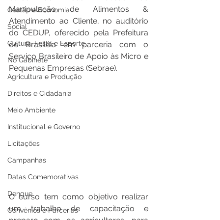
Manipulação de Alimentos & 
Gestão e Economia
Atendimento ao Cliente, no auditório 
Social
do CEDUP, oferecido pela Prefeitura 
Cultura, Festa e Esporte
de Brasiléia em parceria com o 
Serviço Brasileiro de Apoio às Micro e 
No Gabinete
Pequenas Empresas (Sebrae).
Agricultura e Produção
Direitos e Cidadania
Meio Ambiente
Institucional e Governo
Licitações
Campanhas
Datas Comemorativas
Dengue
O curso tem como objetivo realizar 
um trabalho de capacitação e 
Convênios e Parcerias