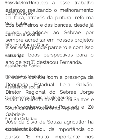
de kits. Paralelo a esse trabalho 
Sessão Solene
estamos realizando o melhoramento 
Comunicação
da feira, através da pintura, reforma 
Nota Pública
dos banheiros e das bancas, desde já 
quero agradecer ao Sebrae por 
Cerimônia Solene
sempre acreditar em nossos projetos 
Infraestrutura e Obras
e ser esse grande parceiro e com isso 
enxergo boas perspectivas para o 
Parcerias
ano de 2018”, destacou Fernanda.
Assistência Social
Inovação e tecnologia
O evento contou com a presença da 
Deputada Estadual Leila Galvão, 
Assistência social
Diretor Regional do Sebrae Jorge 
Conferência Municipal de Saúde
Saad, o Palestrante Francinei Santos e 
os Vereadores Edu, Rozevet e Zé 
Fórum de Desenvolvimento Regional
Gabriele.
Projeto Cidadão
José da Silva de Souza agricultor há 
doze anos falou da importância do 
Assistência Social
curso: “É muito importante nós 