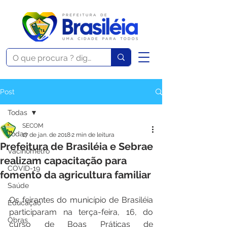
Post
Todas
SECOM
Todas
17 de jan. de 2018
2 min de leitura
Prefeitura de Brasiléia e Sebrae
Vacinômetro
realizam capacitação para
COVID-19
fomento da agricultura familiar
Saúde
Os feirantes do município de Brasiléia 
Educação
participaram na terça-feira, 16, do 
Obras
curso de Boas Práticas de 