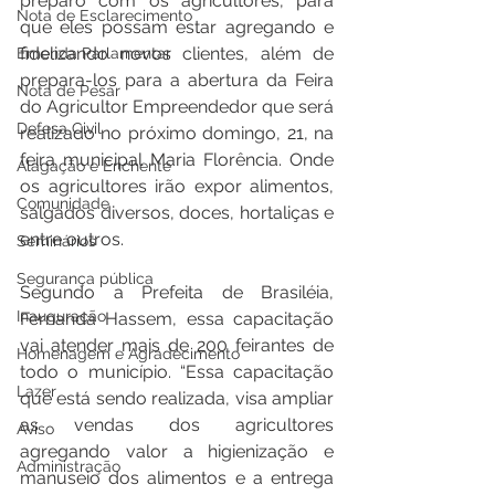
preparo com os agricultores, para 
Nota de Esclarecimento
que eles possam estar agregando e 
fidelizando novos clientes, além de 
Emenda Parlamentar
prepara-los para a abertura da Feira 
Nota de Pesar
do Agricultor Empreendedor que será 
Defesa Civil
realizado no próximo domingo, 21, na 
feira municipal Maria Florência. Onde 
Alagação e Enchente
os agricultores irão expor alimentos, 
Comunidade
salgados diversos, doces, hortaliças e 
entre outros.
Seminários
Segurança pública
Segundo a Prefeita de Brasiléia, 
Inauguração
Fernanda Hassem, essa capacitação 
vai atender mais de 200 feirantes de 
Homenagem e Agradecimento
todo o município. “Essa capacitação 
Lazer
que está sendo realizada, visa ampliar 
as vendas dos agricultores 
Aviso
agregando valor a higienização e 
Administração
manuseio dos alimentos e a entrega 