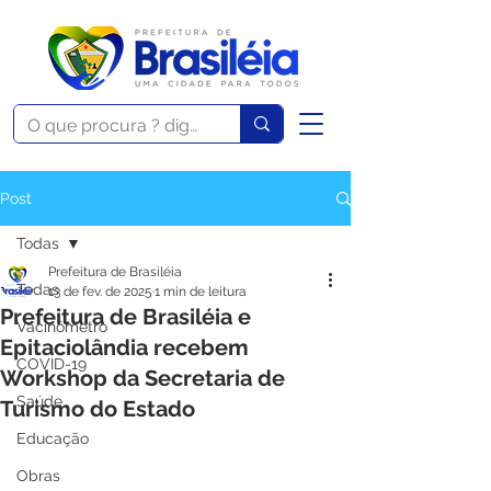
Post
Todas
Prefeitura de Brasiléia
Todas
13 de fev. de 2025
1 min de leitura
Prefeitura de Brasiléia e
Vacinômetro
Epitaciolândia recebem
COVID-19
Workshop da Secretaria de
Saúde
Turismo do Estado
Educação
Obras