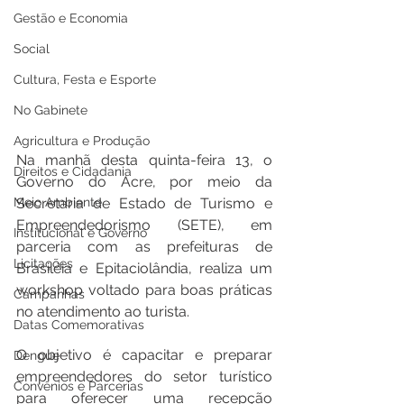
Gestão e Economia
Social
Cultura, Festa e Esporte
No Gabinete
Agricultura e Produção
Na manhã desta quinta-feira 13, o 
Direitos e Cidadania
Governo do Acre, por meio da 
Meio Ambiente
Secretaria de Estado de Turismo e 
Empreendedorismo (SETE), em 
Institucional e Governo
parceria com as prefeituras de 
Licitações
Brasiléia e Epitaciolândia, realiza um 
workshop voltado para boas práticas 
Campanhas
no atendimento ao turista.
Datas Comemorativas
O objetivo é capacitar e preparar 
Dengue
empreendedores do setor turístico 
Convênios e Parcerias
para oferecer uma recepção 