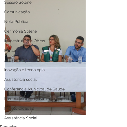
Sessão Solene
Comunicação
Nota Pública
Cerimônia Solene
Infraestrutura e Obras
Parcerias
Assistência Social
Inovação e tecnologia
Assistência social
Conferência Municipal de Saúde
Fórum de Desenvolvimento Regional
Projeto Cidadão
Assistência Social
Parcerias