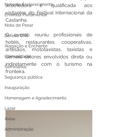
Nota de Esclarecimento
acolhedora e qualificada aos 
visitantes do Festival Internacional da 
Emenda Parlamentar
Castanha.
Nota de Pesar
O evento reuniu profissionais de 
Defesa Civil
hotéis, restaurantes, cooperativas, 
Alagação e Enchente
artesãos, mototaxistas, taxistas e 
Comunidade
demais setores envolvidos direta ou 
indiretamente com o turismo na 
Seminários
fronteira.
Segurança pública
Inauguração
Homenagem e Agradecimento
Lazer
Aviso
Administração