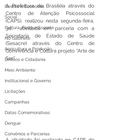
A Prefeitura de Brasiléia através do 
Gestão e Economia
Centro de Atenção Psicossocial 
Social
(CAPS), realizou nesta segunda-feira, 
Cultura, Festa e Esporte
30,  atividade em parceria com a 
Secretaria de Estado de Saúde 
No Gabinete
(Sesacre) através do Centro de 
Agricultura e Produção
Convivência e Cultura projeto “Arte de 
Ser”.  
Direitos e Cidadania
Meio Ambiente
Institucional e Governo
Licitações
Campanhas
Datas Comemorativas
Dengue
Convênios e Parcerias
A atividade foi realizada no CAPS de 