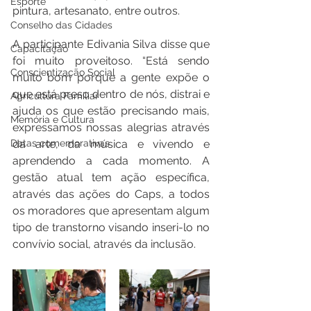
Esporte
pintura, artesanato, entre outros.
Conselho das Cidades
A participante Edivania Silva disse que 
Capacitação
foi muito proveitoso. “Está sendo 
Conscientização Social
muito bom porque a gente expõe o 
que está preso dentro de nós, distrai e 
Agricultura Familiar
ajuda os que estão precisando mais, 
Memória e Cultura
expressamos nossas alegrias através 
Datas comemorativas
da arte, da música e vivendo e 
aprendendo a cada momento. A 
gestão atual tem ação específica, 
através das ações do Caps, a todos 
os moradores que apresentam algum 
tipo de transtorno visando inseri-lo no 
convívio social, através da inclusão.