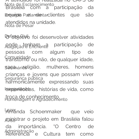
Nota de Esclarecimento
Brasiléia com a participação da 
equipe e de clientes que são 
Emenda Parlamentar
atendidos na unidade.  
Nota de Pesar
Defesa Civil
O objetivo foi desenvolver atividades 
onde tenham a participação de 
Alagação e Enchente
pessoas com algum tipo de 
Comunidade
transtorno ou não, de qualquer idade, 
raça, religião, mulheres, homens 
Seminários
crianças e jovens que possam viver 
Segurança pública
harmonicamente expressando suas 
Inauguração
experiências,  histórias de vida, como 
troca de conhecimento. 
Homenagem e Agradecimento
Lazer
Amanda Schoenmaker  que veio 
ministrar o projeto em Brasiléia falou 
Aviso
da importância. “O Centro de 
Administração
Referência e Cultura tem como  