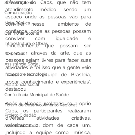
diferença do Caps, que não tem 
Sessão Solene
atendimento médico, sendo um 
Comunicação
espaço onde as pessoas vão para 
Nota Pública
conviver nesse  ambiente de 
confiança, onde as pessoas possam 
Cerimônia Solene
conviver com igualdade e 
Infraestrutura e Obras
principalmente que possam ser 
expressar através da arte, que as 
Parcerias
pessoas sejam livres para fazer suas 
Assistência Social
atividades e foi isso que a gente veio 
Inovação e tecnologia
fazer com a equipe de Brasileia, 
trocar conhecimento e experiências”, 
Assistência social
destacou.
Conferência Municipal de Saúde
Após o almoço realizado no próprio 
Fórum de Desenvolvimento Regional
Caps, os participantes realizaram 
Projeto Cidadão
diversas atividades criativas, 
valorizando o dom de cada um, 
Assistência Social
incluíndo a equipe como: música, 