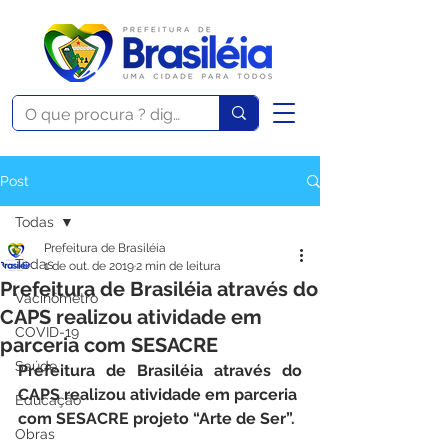
Post
Todas
Prefeitura de Brasiléia
Todas
1 de out. de 2019
2 min de leitura
Prefeitura de Brasiléia através do
Vacinômetro
CAPS realizou atividade em
COVID-19
parceria com SESACRE
Saúde
Prefeitura de Brasiléia através do 
CAPS realizou atividade em parceria 
Educação
com SESACRE projeto “Arte de Ser”.
Obras