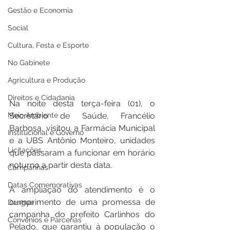
Gestão e Economia
Social
Cultura, Festa e Esporte
No Gabinete
Agricultura e Produção
Direitos e Cidadania
Na noite desta terça-feira (01), o 
Meio Ambiente
Secretário de Saúde, Francélio 
Barbosa, visitou a Farmácia Municipal 
Institucional e Governo
e a UBS Antônio Monteiro, unidades 
Licitações
que passaram a funcionar em horário 
noturno a partir desta data.  
Campanhas
Datas Comemorativas
A ampliação do atendimento é o 
cumprimento de uma promessa de 
Dengue
campanha do prefeito Carlinhos do 
Convênios e Parcerias
Pelado, que garantiu à população o 