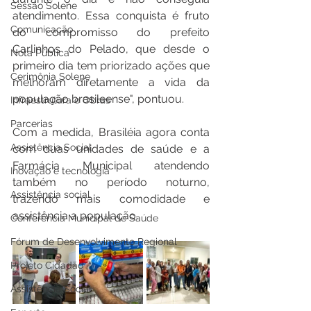
Sessão Solene
atendimento. Essa conquista é fruto 
Comunicação
do compromisso do prefeito 
Carlinhos do Pelado, que desde o 
Nota Pública
primeiro dia tem priorizado ações que 
Cerimônia Solene
melhoram diretamente a vida da 
população brasileense", pontuou.
Infraestrutura e Obras
Parcerias
Com a medida, Brasiléia agora conta 
Assistência Social
com duas unidades de saúde e a 
Farmácia Municipal atendendo 
Inovação e tecnologia
também no período noturno, 
Assistência social
trazendo mais comodidade e 
assistência a população.
Conferência Municipal de Saúde
Fórum de Desenvolvimento Regional
Projeto Cidadão
Assistência Social