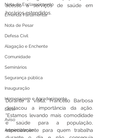
Nota de Esclarecimento
acesso a serviços de saúde em 
horários estendidos.  
Emenda Parlamentar
Nota de Pesar
Defesa Civil
Alagação e Enchente
Comunidade
Seminários
Segurança pública
Inauguração
Homenagem e Agradecimento
Durante a visita, Francélio Barbosa 
destacou a importância da ação. 
Lazer
"Estamos levando mais comodidade 
Aviso
e saúde para a população, 
especialmente para quem trabalha 
Administração
durante o dia e não conseguia 