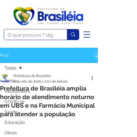
Post
Todas
Prefeitura de Brasiléia
Todas
2 de abr. de 2025
1 min de leitura
Prefeitura de Brasiléia amplia
Vacinômetro
horário de atendimento noturno
COVID-19
em UBS e na Farmácia Municipal
Saúde
para atender a população
Educação
Obras