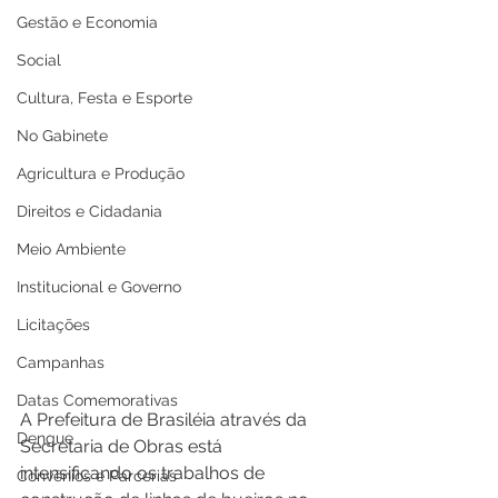
Gestão e Economia
Social
Cultura, Festa e Esporte
No Gabinete
Agricultura e Produção
Direitos e Cidadania
Meio Ambiente
Institucional e Governo
Licitações
Campanhas
Datas Comemorativas
A Prefeitura de Brasiléia através da 
Dengue
Secretaria de Obras está 
intensificando os trabalhos de 
Convênios e Parcerias