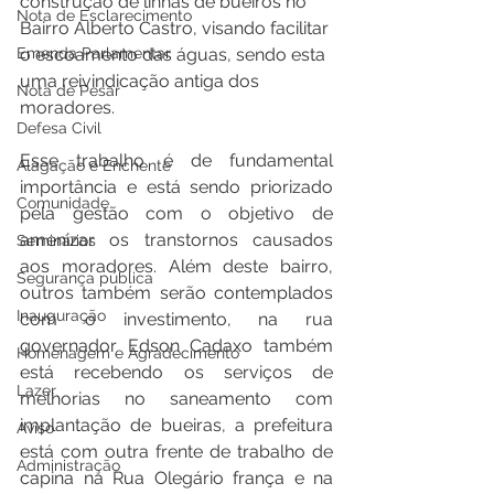
construção de linhas de bueiros no 
Nota de Esclarecimento
Bairro Alberto Castro, visando facilitar 
o escoamento das águas, sendo esta 
Emenda Parlamentar
uma reivindicação antiga dos 
Nota de Pesar
moradores. 
Defesa Civil
Esse trabalho é de fundamental 
Alagação e Enchente
importância e está sendo priorizado 
Comunidade
pela gestão com o objetivo de 
amenizar os transtornos causados 
Seminários
aos moradores. Além deste bairro, 
Segurança pública
outros também serão contemplados 
Inauguração
com o investimento, na rua 
governador Edson Cadaxo também 
Homenagem e Agradecimento
está recebendo os serviços de 
Lazer
melhorias no saneamento com 
implantação de bueiras, a prefeitura 
Aviso
está com outra frente de trabalho de 
Administração
capina na Rua Olegário frança e na 