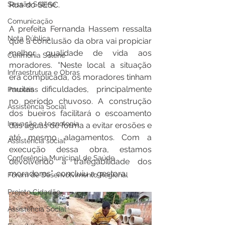
Rua do SESC. 
Sessão Solene
Comunicação
A prefeita Fernanda Hassem ressalta 
Nota Pública
que a conclusão da obra vai propiciar 
melhor qualidade de vida aos 
Cerimônia Solene
moradores. “Neste local a situação 
Infraestrutura e Obras
era complicada, os moradores tinham 
muitas dificuldades, principalmente 
Parcerias
no período chuvoso. A construção 
Assistência Social
dos bueiros facilitará o escoamento 
Inovação e tecnologia
das águas de forma a evitar erosões e 
até mesmo alagamentos. Com a 
Assistência social
execução dessa obra, estamos 
Conferência Municipal de Saúde
devolvendo a trafegabilidade dos 
moradores”, concluiu a gestora. 
Fórum de Desenvolvimento Regional
Projeto Cidadão
Assistência Social