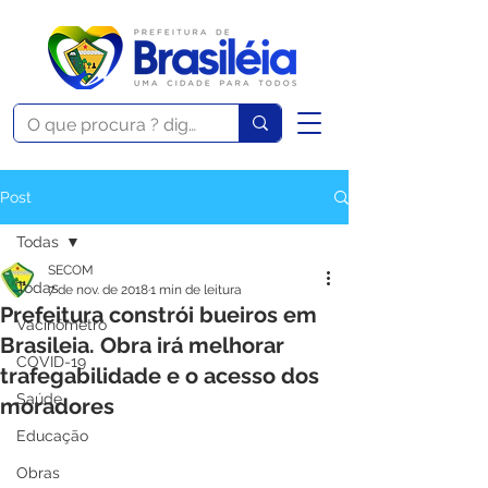
Post
Todas
SECOM
Todas
7 de nov. de 2018
1 min de leitura
Prefeitura constrói bueiros em
Vacinômetro
Brasileia. Obra irá melhorar
COVID-19
trafegabilidade e o acesso dos
Saúde
moradores
Educação
Obras