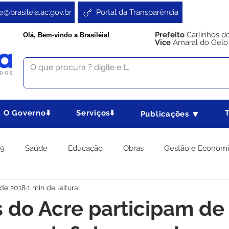
e@brasileia.ac.gov.br
Portal da Transparência
Prefeito
Carlinhos d
Olá, Bem-vindo a Brasiléia!
Vice
Amaral do Gelo
O Governo⬇️
Serviços⬇️
Publicações 🔽
19
Saúde
Educação
Obras
Gestão e Econom
 de 2018
1 min de leitura
 Gabinete
Agricultura e Produção
Direitos e Cidadania
s do Acre participam de