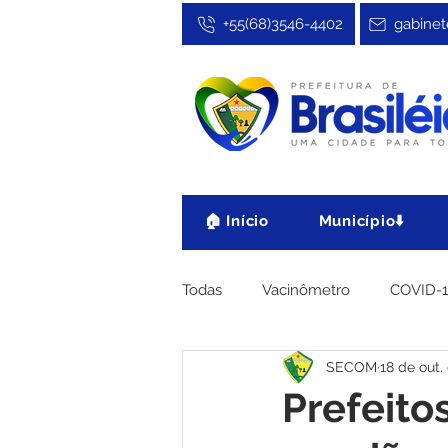
+55(68)3546-4402
gabinet
🏠 Início
Município⬇️
Todas
Vacinômetro
COVID-
SECOM
18 de out.
Cultura, Festa e Esporte
No
Prefeito