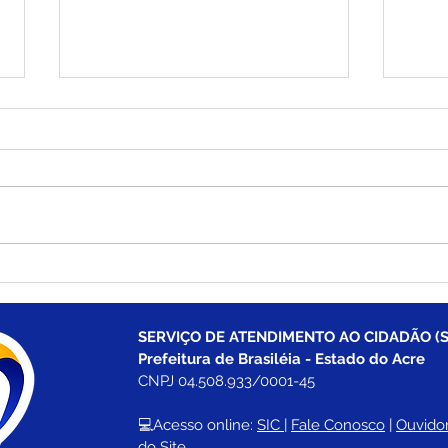
Brasiléia apresenta Plano
Bras
de Desenvolvimento
prim
Econômico e fortalece o
Esta
compromisso com o
Empr
SERVIÇO DE ATENDIMENTO AO CIDADÃO (S
crescimento sustentável
Nos
Prefeitura de Brasiléia - Estado do Acre
CNPJ 04.508.933/0001-45
💻Acesso online: 
SIC 
| 
Fale Conosco
 | 
Ouvidor
do Site