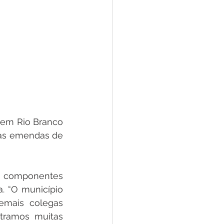
 em Rio Branco 
 as emendas de 
s componentes 
. “O município 
emais colegas 
tramos muitas 