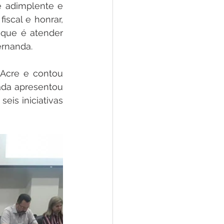
e adimplente e 
scal e honrar, 
que é atender 
ernanda. 
Acre e contou 
ada apresentou 
s iniciativas 