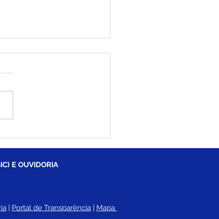
iléia recebe pela
eira vez, VI Congresso
dual do Protagonismo
esarial - Acre é o
IC) E OUVIDORIA
so Negócio
ia
 |
Portal de Transparência
 | 
Mapa 