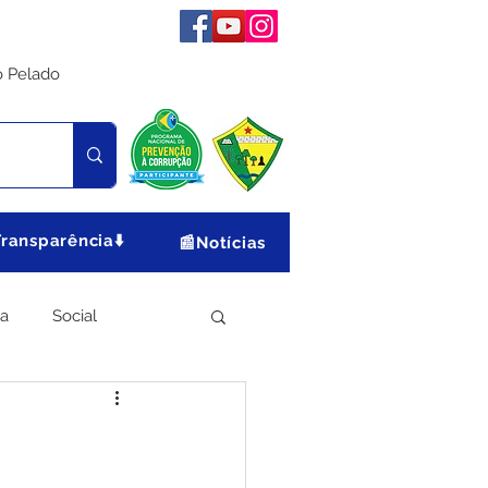
o Pelado
Transparência⬇️
📰Notícias
ia
Social
Meio Ambiente