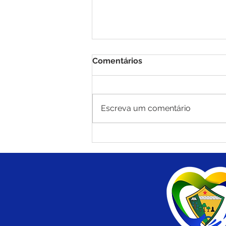
Comentários
Escreva um comentário
Brasiléia mantém liderança
nas exportações do Acre e
fortalece economia com
destaque para castanha e
carne suína