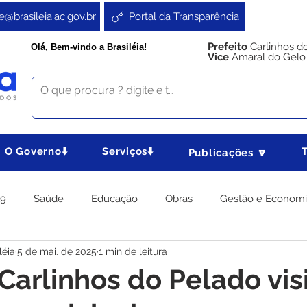
e@brasileia.ac.gov.br
Portal da Transparência
Prefeito
Carlinhos d
Olá, Bem-vindo a Brasiléia!
Vice
Amaral do Gelo
O Governo⬇️
Serviços⬇️
Publicações 🔽
19
Saúde
Educação
Obras
Gestão e Econom
léia
5 de mai. de 2025
1 min de leitura
 Gabinete
Agricultura e Produção
Direitos e Cidadania
 Carlinhos do Pelado vis