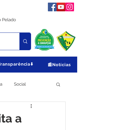
o Pelado
Transparência⬇️
📰Notícias
ia
Social
Meio Ambiente
ita a