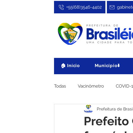
+55(68)3546-4402
gabinet
🏠 Início
Município⬇️
Todas
Vacinômetro
COVID-
Prefeitura de Brasi
Cultura, Festa e Esporte
No
Prefeito