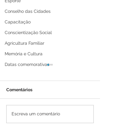
Esporte
Conselho das Cidades
Capacitação
Conscientização Social
Agricultura Familiar
Memória e Cultura
Datas comemorativas
Comentários
Carnavale 2026 encerra
Parangolé e Bl
Escreva um comentário
com grande show
Rolinhas do Co
nacional de Koyote em
arrastam multi
celebração dos 30 anos
segundo dia do