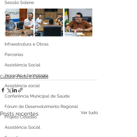
Sessão Solene
Comunicação
Nota Pública
Cerimônia Solene
Infraestrutura e Obras
Parcerias
Assistência Social
Inovação e tecnologia
Cultura, Festa e Esporte
Assistência social
Conferência Municipal de Saúde
Fórum de Desenvolvimento Regional
Ver tudo
Posts recentes
Projeto Cidadão
Assistência Social