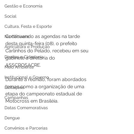
Gestão e Economia
Social
Cultura, Festa e Esporte
Continuando as agendas na tarde 
No Gabinete
desta quinta-feira (08), o prefeito 
Agricultura e Produção
Carlinhos do Pelado, recebeu em seu 
Direitos e Cidadania
gabinete a diretoria do 
ASSCROSACRE.
Meio Ambiente
Institucional e Governo
Durante a reunião, foram abordados 
temas como a organização de uma 
Licitações
etapa do campeonato estadual de 
Campanhas
Motocross em Brasiléia.
Datas Comemorativas
Dengue
Convênios e Parcerias