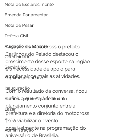
Nota de Esclarecimento
Emenda Parlamentar
Nota de Pesar
Defesa Civil
Amante do Motocross o prefeito 
Alagação e Enchente
Carlinhos do Pelado destacou o 
Comunidade
crescimento desse esporte na região 
Seminários
e a necessidade de apoio para 
ampliar ainda mais as atividades.
Segurança pública
Inauguração
Com o resultado da conversa, ficou 
definido que será feito um 
Homenagem e Agradecimento
planejamento conjunto entre a 
Lazer
prefeitura e a diretoria do motocross 
Aviso
para viabilizar o evento 
possivelmente na programação do 
Administração
aniversário de Brasiléia.