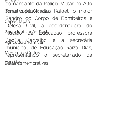
Esporte
comandante da Polícia Militar no Alto 
Acre capitão Tales Rafael, o major 
Conselho das Cidades
Sandro do Corpo de Bombeiros e 
Capacitação
Defesa Civil, a coordenadora do 
Conscientização Social
Núcleo de Educação professora 
Cecília Carvalho e a secretária 
Agricultura Familiar
municipal de Educação Raiza Dias, 
Memória e Cultura
representando o secretariado da 
gestão.
Datas comemorativas