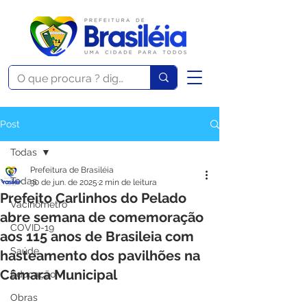
Post
Todas
Prefeitura de Brasiléia
Todas
30 de jun. de 2025
2 min de leitura
Prefeito Carlinhos do Pelado
Vacinômetro
abre semana de comemoração
COVID-19
aos 115 anos de Brasileia com
Saúde
hasteamento dos pavilhões na
Câmara Municipal
Educação
Obras