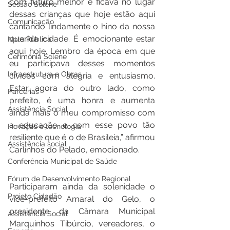
com futuro melhor e ficava no lugar 
Sessão Solene
dessas crianças que hoje estão aqui 
Comunicação
cantando lindamente o hino da nossa 
querida cidade. É emocionante estar 
Nota Pública
aqui hoje. Lembro da época em que 
Cerimônia Solene
eu participava desses momentos 
Infraestrutura e Obras
cívicos com alegria e entusiasmo. 
Estar agora do outro lado, como 
Parcerias
prefeito, é uma honra e aumenta 
Assistência Social
ainda mais o meu compromisso com 
a educação e com esse povo tão 
Inovação e tecnologia
resiliente que é o de Brasileia,” afirmou 
Assistência social
Carlinhos do Pelado, emocionado.
Conferência Municipal de Saúde
Fórum de Desenvolvimento Regional
Participaram ainda da solenidade o 
Projeto Cidadão
vice-prefeito Amaral do Gelo, o 
presidente da Câmara Municipal 
Assistência Social
Marquinhos Tibúrcio, vereadores, o 