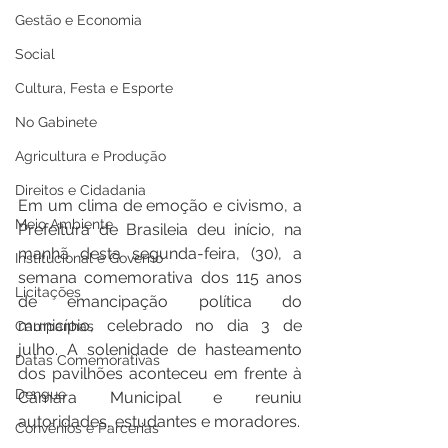
Gestão e Economia
Social
Cultura, Festa e Esporte
No Gabinete
Agricultura e Produção
Direitos e Cidadania
Em um clima de emoção e civismo, a 
Meio Ambiente
Prefeitura de Brasileia deu início, na 
manhã desta segunda-feira, (30), a 
Institucional e Governo
semana comemorativa dos 115 anos 
Licitações
de emancipação política do 
município, celebrado no dia 3 de 
Campanhas
julho. A solenidade de hasteamento 
Datas Comemorativas
dos pavilhões aconteceu em frente à 
Dengue
Câmara Municipal e reuniu 
autoridades, estudantes e moradores.
Convênios e Parcerias