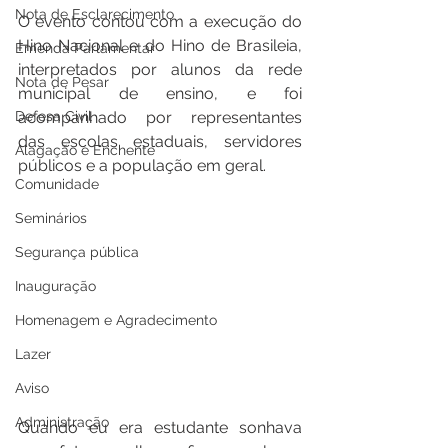
Nota de Esclarecimento
O evento contou com a execução do 
Hino Nacional e do Hino de Brasileia, 
Emenda Parlamentar
interpretados por alunos da rede 
Nota de Pesar
municipal de ensino, e foi 
Defesa Civil
acompanhado por representantes 
das escolas estaduais, servidores 
Alagação e Enchente
públicos e a população em geral.
Comunidade
Seminários
Segurança pública
Inauguração
Homenagem e Agradecimento
Lazer
Aviso
Administração
Quando eu era estudante sonhava 