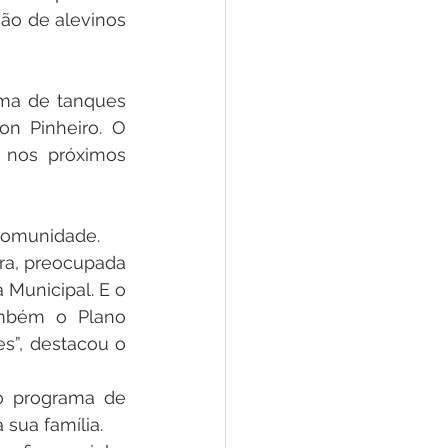
ão de alevinos 
ma de tanques 
n Pinheiro. O 
nos próximos 
 comunidade.
ra, preocupada 
Municipal. E o 
mbém o Plano 
s”, destacou o 
o programa de 
sua família. 