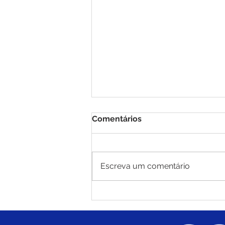
Comentários
Escreva um comentário
Prefeito Carlinhos do
Pelado entrega
implementos agrícolas que