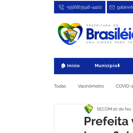
+55(68)3546-4402
gabinet
🏠 Início
Município⬇️
Todas
Vacinômetro
COVID-
SECOM
20 de fev.
Cultura, Festa e Esporte
No
Prefeita