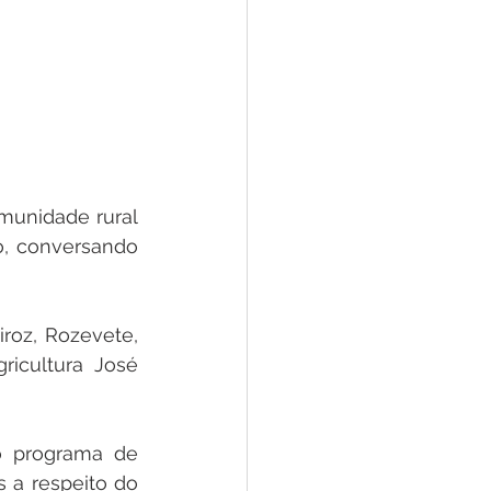
munidade rural 
o, conversando 
oz, Rozevete, 
icultura José 
o programa de 
 a respeito do 