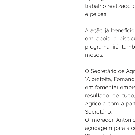
trabalho realizado 
e peixes.
A ação já benefic
em apoio à piscicu
programa irá tamb
meses.
O Secretário de Agr
“A prefeita, Fernan
em fomentar emprego
resultado de tudo
Agrícola com a par
Secretário.
O morador Antônio
açudagem para a co