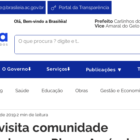
e@brasileia.ac.gov.br
Portal da Transparência
Prefeito
Carlinhos d
Olá, Bem-vindo a Brasiléia!
Vice
Amaral do Gelo
O Governo⬇️
Serviços⬇️
Publicações 🔽
19
Saúde
Educação
Obras
Gestão e Econom
 de 2019
2 min de leitura
 Gabinete
Agricultura e Produção
Direitos e Cidadania
 visita comunidade