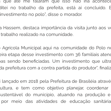
s que até me falaram que isso não iria acontecer
ditei no trabalho da prefeita, está ai concluído. 
 investimento no polo”, disse o morador.
a Hassem, destaca importância da visita junto aos v
 trabalho realizado na comunidade.
 Agrícola Municipal aqui na comunidade do Polo no
ira etapa desse investimento com 36 familiais atend
as sendo beneficiadas. Um investimento que ultra
da prefeitura com a contra partida do produtor”, finaliz
i lançado em 2018 pela Prefeitura de Brasiléia através
cultura, e tem como objetivo planejar, coordenar
ustentável do município, atuando na produção e
, por meio das atividades de educação sanitária