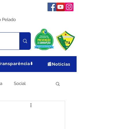
o Pelado
Transparência⬇️
📰Notícias
ia
Social
Meio Ambiente