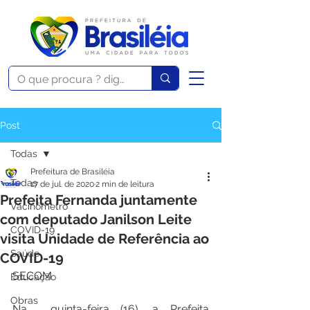
Post
Todas
Prefeitura de Brasiléia
Todas
17 de jul. de 2020
2 min de leitura
Prefeita Fernanda juntamente
Vacinômetro
com deputado Janilson Leite
COVID-19
visita Unidade de Referência ao
Saúde
COVID-19
SECOM  
Educação
Obras
Na  quinta-feira (16), a Prefeita 