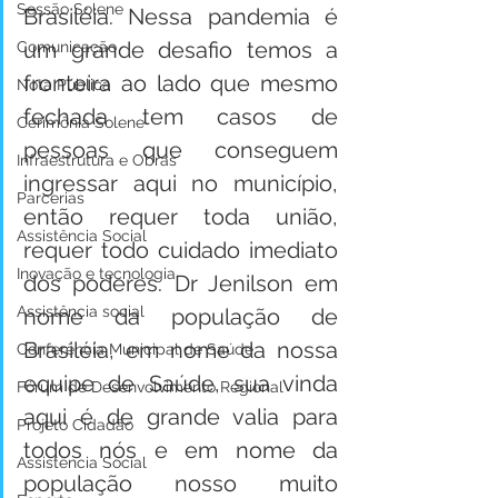
Sessão Solene
Brasiléia. Nessa pandemia é 
um grande desafio temos a 
Comunicação
fronteira ao lado que mesmo 
Nota Pública
fechada tem casos de 
Cerimônia Solene
pessoas que conseguem 
Infraestrutura e Obras
ingressar aqui no município, 
Parcerias
então requer toda união, 
Assistência Social
requer todo cuidado imediato 
Inovação e tecnologia
dos poderes. Dr Jenilson em 
Assistência social
nome da população de 
Brasiléia, em nome da nossa 
Conferência Municipal de Saúde
equipe de Saúde, sua vinda 
Fórum de Desenvolvimento Regional
aqui é de grande valia para 
Projeto Cidadão
todos nós e em nome da 
Assistência Social
população nosso muito 