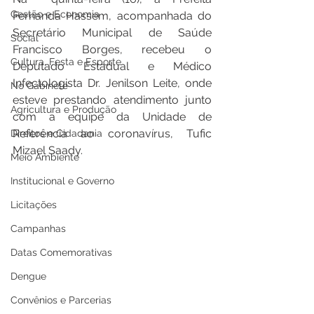
Gestão e Economia
Fernanda Hassem, acompanhada do 
Secretário Municipal de Saúde  
Social
Francisco Borges, recebeu o 
Cultura, Festa e Esporte
Deputado Estadual e Médico 
Infectologista Dr. Jenilson Leite, onde 
No Gabinete
esteve prestando atendimento junto 
Agricultura e Produção
com a equipe da Unidade de 
Referência ao coronavírus, Tufic 
Direitos e Cidadania
Mizael Saady. 
Meio Ambiente
Institucional e Governo
Licitações
Campanhas
Datas Comemorativas
Dengue
Convênios e Parcerias