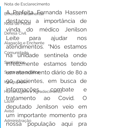
Nota de Esclarecimento
A Prefeita Fernanda Hassem 
Emenda Parlamentar
destacou a importância de 
Nota de Pesar
vinda do médico Jenilson 
Defesa Civil
Leite para ajudar nos 
Alagação e Enchente
atendimentos. “Nós estamos 
Comunidade
na unidade sentinela onde 
Seminários
infelizmente estamos tendo 
um atendimento diário de 80 a 
Segurança pública
90 pacientes, em busca de 
Inauguração
informações, combate e 
Homenagem e Agradecimento
tratamento ao Covid. O 
Lazer
deputado Jenilson veio em 
Aviso
um importante momento pra 
Administração
nossa população aqui pra 