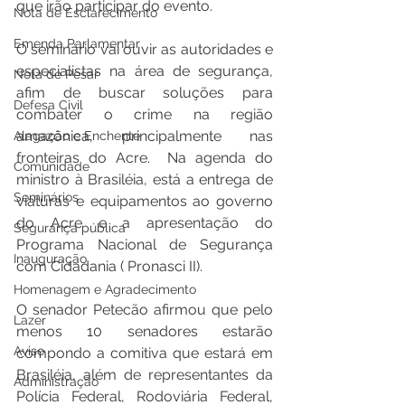
que irão participar do evento.   
Nota de Esclarecimento
Emenda Parlamentar
O seminário vai ouvir as autoridades e 
especialistas na área de segurança, 
Nota de Pesar
afim de buscar soluções para 
Defesa Civil
combater o crime na região 
amazônica, principalmente nas 
Alagação e Enchente
fronteiras do Acre.  Na agenda do 
Comunidade
ministro à Brasiléia, está a entrega de 
Seminários
viaturas e equipamentos ao governo 
do Acre e a apresentação do 
Segurança pública
Programa Nacional de Segurança 
Inauguração
com Cidadania ( Pronasci II).  
Homenagem e Agradecimento
O senador Petecão afirmou que pelo 
Lazer
menos 10 senadores estarão 
Aviso
compondo a comitiva que estará em 
Brasiléia, além de representantes da 
Administração
Polícia Federal, Rodoviária Federal, 