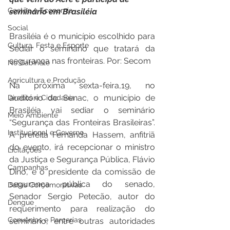
Gestão e Economia
seminário em Brasiléia
Social
Brasiléia é o município escolhido para 
Cultura, Festa e Esporte
Sediar o seminário que tratará da 
segurança nas fronteiras. Por: Secom  
No Gabinete
Agricultura e Produção
Na próxima sexta-feira,19, no 
auditório do Senac, o município de 
Direitos e Cidadania
Brasiléia vai sediar o seminário 
Meio Ambiente
“Segurança das Fronteiras Brasileiras”.  
Institucional e Governo
A prefeita Fernanda Hassem, anfitriã 
do evento, irá recepcionar o ministro 
Licitações
da Justiça e Segurança Pública, Flávio 
Campanhas
Dino, e o presidente da comissão de 
segurança pública do senado, 
Datas Comemorativas
Senador Sergio Petecão, autor do 
Dengue
requerimento para realização do 
Convênios e Parcerias
seminário, entre outras autoridades 