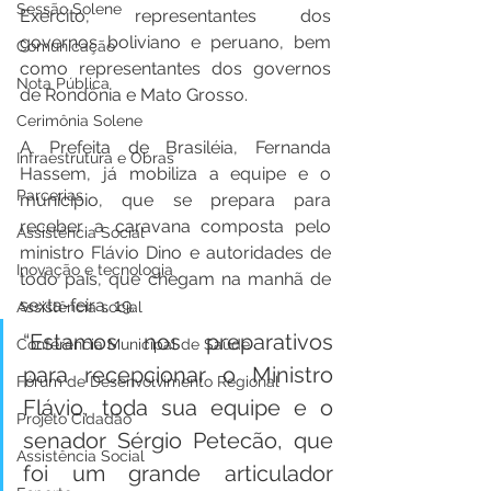
Sessão Solene
Exército, representantes dos 
governos boliviano e peruano, bem 
Comunicação
como representantes dos governos 
Nota Pública
de Rondônia e Mato Grosso.  
Cerimônia Solene
A Prefeita de Brasiléia, Fernanda 
Infraestrutura e Obras
Hassem, já mobiliza a equipe e o 
Parcerias
município, que se prepara para 
receber a caravana composta pelo 
Assistência Social
ministro Flávio Dino e autoridades de 
Inovação e tecnologia
todo país, que chegam na manhã de 
sexta-feira, 19. 
Assistência social
“Estamos nos preparativos 
Conferência Municipal de Saúde
para recepcionar o Ministro 
Fórum de Desenvolvimento Regional
Flávio, toda sua equipe e o 
Projeto Cidadão
senador Sérgio Petecão, que 
Assistência Social
foi um grande articulador 