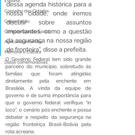
Esporte
dessa agenda histórica para a 
Conselho das Cidades
nossa cidade, onde iremos 
Capacitação
discutir sobre assuntos 
importantes, como a questão 
Conscientização Social
da segurança na nossa região 
Agricultura Familiar
de fronteira”, disse a prefeita
. 
Memória e Cultura
O Governo Federal tem sido grande 
Datas comemorativas
parceiro do município, sobretudo às 
famílias que foram atingidas 
diretamente pela enchente em 
Brasiléia. A vinda da equipe de 
governo é de suma importância para 
que o governo federal verifique “in 
loco”, o cenário pós enchente e possa 
debater a respeito da segurança na 
região fronteiriça Brasil-Bolívia pela 
rota acreana.