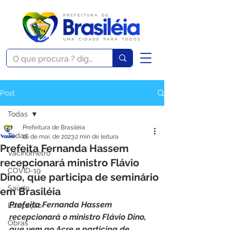
Post
Todas
Prefeitura de Brasiléia
Todas
16 de mai. de 2023
2 min de leitura
Prefeita Fernanda Hassem
Vacinômetro
recepcionará ministro Flávio
COVID-19
Dino, que participa de seminário
Saúde
em Brasiléia
Prefeita Fernanda Hassem 
Educação
recepcionará o ministro Flávio Dino, 
Obras
que vem ao Acre e participa de 