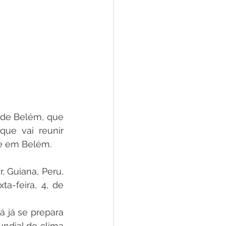
 de Belém, que 
ue vai reunir 
e em Belém.  
, Guiana, Peru, 
-feira, 4, de 
 já se prepara 
dial do clima 