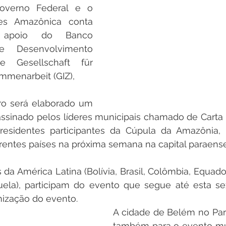
Governo Federal e o 
s Amazônica conta 
apoio do Banco 
e Desenvolvimento 
 Gesellschaft für 
mmenarbeit (GIZ),   
ro será elaborado um 
assinado pelos líderes municipais chamado de Carta
residentes participantes da Cúpula da Amazônia, q
erentes países na próxima semana na capital paraens
 da América Latina (Bolívia, Brasil, Colômbia, Equador
la), participam do evento que segue até esta sexta
ização do evento.  
A cidade de Belém no Pará
também para o evento mun