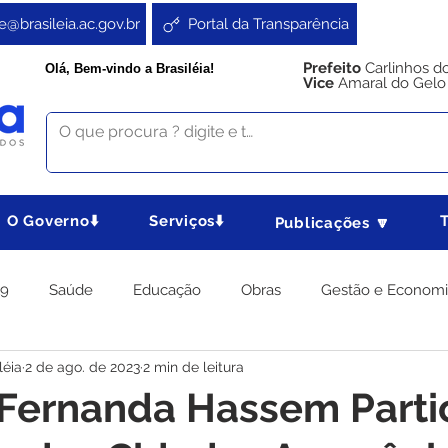
e@brasileia.ac.gov.br
Portal da Transparência
Prefeito
Carlinhos d
Olá, Bem-vindo a Brasiléia!
Vice
Amaral do Gelo
O Governo⬇️
Serviços⬇️
Publicações 🔽
19
Saúde
Educação
Obras
Gestão e Econom
léia
2 de ago. de 2023
2 min de leitura
 Gabinete
Agricultura e Produção
Direitos e Cidadania
 Fernanda Hassem Parti