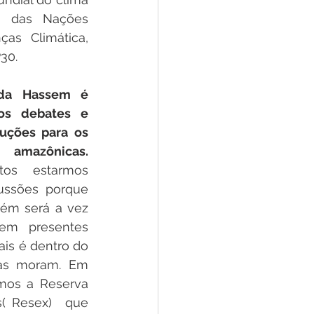
 das Nações 
s Climática, 
0.  
nda Hassem é 
os debates e 
luções para os 
 amazônicas.
tos estarmos 
ussões porque 
m será a vez 
em presentes 
is é dentro do 
as moram. Em 
mos a Reserva 
s( Resex)  que 