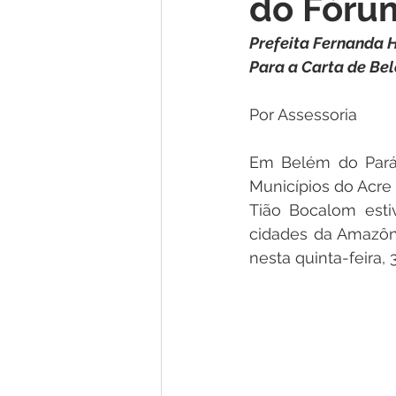
do Fóru
Institucional e Governo
Lic
Prefeita Fernanda 
Para a Carta de Be
Convênios e Parcerias
Nota
Por Assessoria   
Alagação e Enchente
Comu
Em Belém do Pará 
Municípios do Acre 
Tião Bocalom estiv
Homenagem e Agradecimento
cidades da Amazôn
nesta quinta-feira,