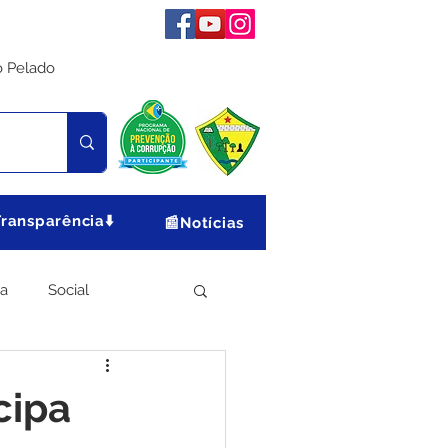
o Pelado
Transparência⬇️
📰Notícias
ia
Social
Meio Ambiente
cipa