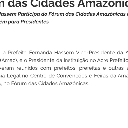
m das Cidades Amazôni
itações
Campanhas
Datas Comemorativas
Dengu
Hassem Participa do Fórum das Cidades Amazônicas 
lém para Presidentes
 de Esclarecimento
Emenda Parlamentar
Nota de Pes
nidade
Seminários
Segurança pública
Inauguraç
a Prefeita Fernanda Hassem Vice-Presidente da A
(Amac), e o Presidente da Instituição no Acre Prefeito
eram reunidos com prefeitos, prefeitas e outras a
Lazer
Aviso
ia Legal no Centro de Convenções e Feiras da Amaz
 3, no Fórum das Cidades Amazônicas.  