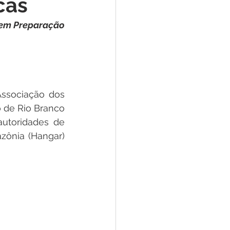
cas
e
em Preparação 
ar
Defesa Civil
ão
ssociação dos 
 de Rio Branco 
utoridades de 
ônia (Hangar) 