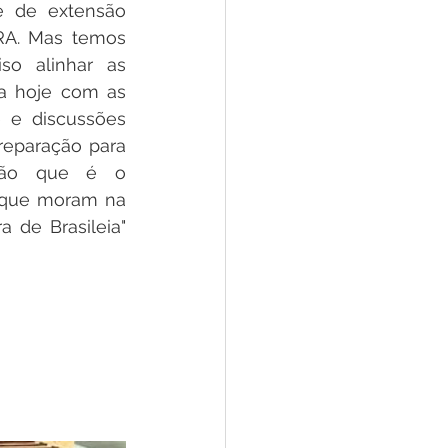
e de extensão 
RA. Mas temos 
o alinhar as 
 hoje com as 
 e discussões 
eparação para 
ção que é o 
 que moram na 
 de Brasileia" 