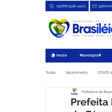
+55(68)3546-4402
gabinet
🏠 Início
Município⬇️
Todas
Vacinômetro
COVID-
Prefeitura de Brasi
Cultura, Festa e Esporte
No
Prefeita