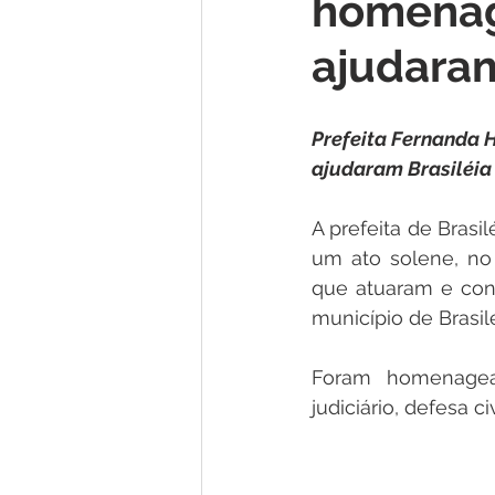
homenage
Institucional e Governo
Lic
ajudaram
Convênios e Parcerias
Nota
Prefeita Fernanda 
ajudaram Brasiléia
Alagação e Enchente
Comu
A prefeita de Brasi
um ato solene, no 
Homenagem e Agradecimento
que atuaram e cont
município de Brasilé
Foram homenageada
judiciário, defesa ci