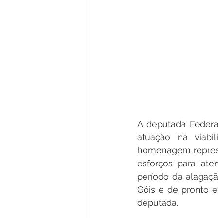
A deputada Federal
atuação na viabil
homenagem represen
esforços para ate
período da alagação
Góis e de pronto el
deputada.   