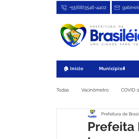
+55(68)3546-4402
gabinet
🏠 Início
Município⬇️
Todas
Vacinômetro
COVID-
Prefeitura de Brasi
Cultura, Festa e Esporte
No
Prefeit