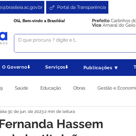
e@brasileia.ac.gov.br
Portal da Transparência
Prefeito
Carlinhos d
Olá, Bem-vindo a Brasiléia!
Vice
Amaral do Gelo
O Governo⬇️
Serviços⬇️
Publicações 🔽
19
Saúde
Educação
Obras
Gestão e Econom
léia
30 de jun. de 2023
2 min de leitura
 Gabinete
Agricultura e Produção
Direitos e Cidadania
a Fernanda Hassem