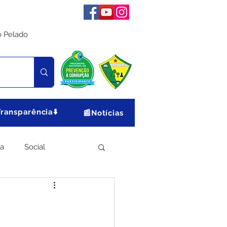
o Pelado
Transparência⬇️
📰Notícias
ia
Social
Meio Ambiente