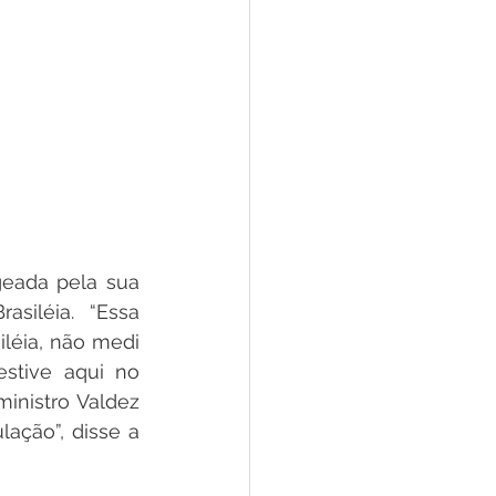
eada pela sua 
siléia. “Essa 
éia, não medi 
stive aqui no 
inistro Valdez 
ação”, disse a 