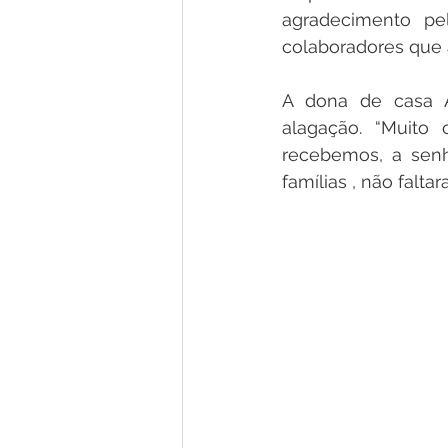
agradecimento pe
colaboradores que 
A dona de casa An
alagação. “Muito 
recebemos, a senh
famílias , não falt