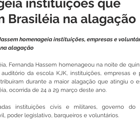
ia instituições que
itações
Campanhas
Datas Comemorativas
Dengu
 Brasiléia na alagação
 de Esclarecimento
Emenda Parlamentar
Nota de Pes
Hassem homenageia instituições, empresas e voluntár
 na alagação
nidade
Seminários
Segurança pública
Inauguraç
léia, Fernanda Hassem homenageou na noite de quinta
auditório da escola KJK, instituições, empresas e 
Lazer
Aviso
ribuíram durante a maior alagação que atingiu o es
ia, ocorrida de 24 a 29 março deste ano.   
s instituições civis e militares, governo do e
vil, poder legislativo, barqueiros e voluntários.   