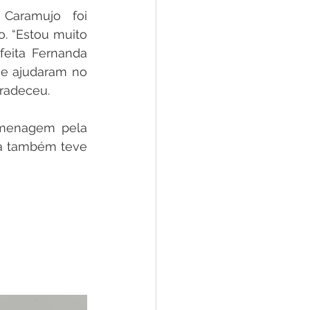
aramujo foi 
. “Estou muito 
eita Fernanda 
e ajudaram no 
radeceu.   
menagem pela 
a também teve 