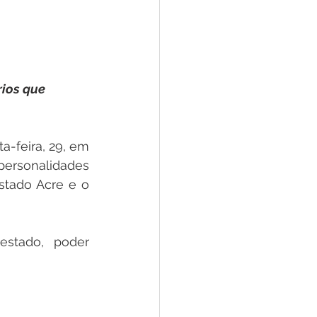
e
ar
Defesa Civil
ios que 
ão
-feira, 29, em 
personalidades 
tado Acre e o 
stado, poder 