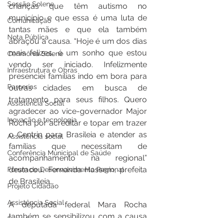
Sessão Solene
crianças que têm autismo no 
município e que essa é uma luta de 
Comunicação
tantas mães e que ela também 
Nota Pública
abraçou a causa. “Hoje é um dos dias 
mais felizes, é um sonho que estou 
Cerimônia Solene
vendo ser iniciado. Infelizmente 
Infraestrutura e Obras
presenciei famílias indo em bora para 
Parcerias
outras cidades em busca de 
tratamento para seus filhos. Quero 
Assistência Social
agradecer ao vice-governador Major 
Inovação e tecnologia
Rocha por acreditar e topar em trazer 
o Centrin para Brasileia e atender as 
Assistência social
famílias que necessitam de 
Conferência Municipal de Saúde
acompanhamento na regional” 
destacou, Fernanda Hassem, prefeita 
Fórum de Desenvolvimento Regional
de Brasileia.
Projeto Cidadão
Assistência Social
A deputada federal Mara Rocha 
também se sensibilizou com a causa 