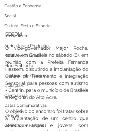
Gestão e Economia
Social
Cultura, Festa e Esporte
SECOM
No Gabinete
Agricultura e Produção
O vice-governador Major Rocha, 
esteve em Brasiléia no sábado (6), em 
Direitos e Cidadania
reunião com a Prefeita Fernanda 
Meio Ambiente
Hassem, discutindo a implantação do 
Institucional e Governo
Centro de Tratamento e Integração 
Sensorial para pessoas com autismo 
Licitações
- Centrin, para o município de Brasiléia 
Campanhas
e Regional do Alto Acre.
Datas Comemorativas
O objetivo do encontro foi tratar sobre 
Dengue
a implantação de um centro que 
atenda crianças e jovens com 
Convênios e Parcerias