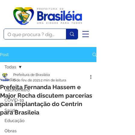
Post
Todas
Prefeitura de Brasiléia
Todas
6 de fev. de 2021
2 min de leitura
Prefeita Fernanda Hassem e
Vacinômetro
Major Rocha discutem parcerias
COVID-19
para implantação do Centrin
Saúde
para Brasileia
Educação
Obras