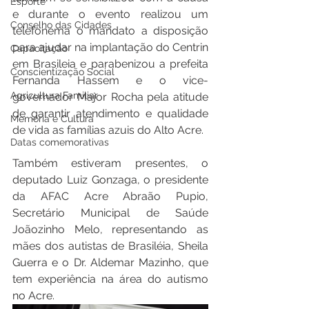
Esporte
e durante o evento realizou um 
Conselho das Cidades
telefonema o mandato a disposição 
para ajudar na implantação do Centrin 
Capacitação
em Brasileia e parabenizou a prefeita 
Conscientização Social
Fernanda Hassem e o vice-
Agricultura Familiar
governador Major Rocha pela atitude 
de garantir atendimento e qualidade 
Memória e Cultura
de vida as famílias azuis do Alto Acre.
Datas comemorativas
Também estiveram presentes, o 
deputado Luiz Gonzaga, o presidente 
da AFAC Acre Abraão Pupio, 
Secretário Municipal de Saúde 
Joãozinho Melo, representando as 
mães dos autistas de Brasiléia, Sheila 
Guerra e o Dr. Aldemar Mazinho, que 
tem experiência na área do autismo 
no Acre.