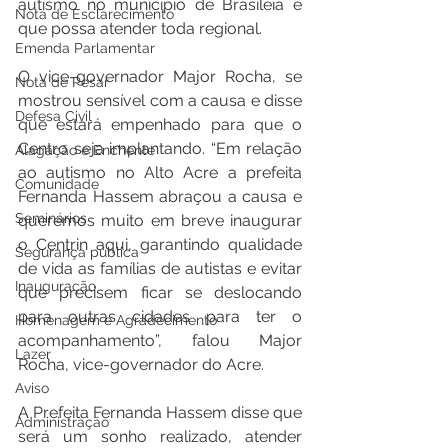
autismo no município de Brasiléia e 
Nota de Esclarecimento
que possa atender toda regional.
Emenda Parlamentar
O vice-governador Major Rocha, se 
Nota de Pesar
mostrou sensível com a causa e disse 
Defesa Civil
que estará empenhado para que o 
Centro seja implantando. “Em relação 
Alagação e Enchente
ao autismo no Alto Acre a prefeita 
Comunidade
Fernanda Hassem abraçou a causa e 
Seminários
queremos muito em breve inaugurar 
o Centrin aqui, garantindo qualidade 
Segurança pública
de vida as famílias de autistas e evitar 
Inauguração
que precisem ficar se deslocando 
para outras cidades para ter o 
Homenagem e Agradecimento
acompanhamento”, falou Major 
Lazer
Rocha, vice-governador do Acre.
Aviso
A Prefeita Fernanda Hassem disse que 
Administração
será um sonho realizado, atender 