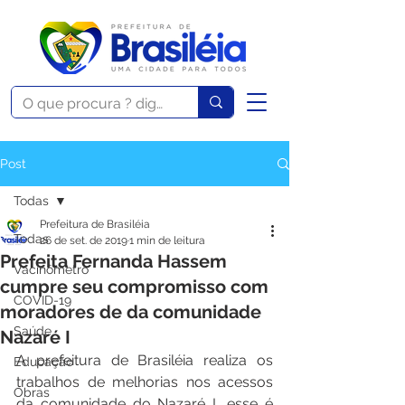
Post
Todas
Prefeitura de Brasiléia
Todas
26 de set. de 2019
1 min de leitura
Prefeita Fernanda Hassem
Vacinômetro
cumpre seu compromisso com
COVID-19
moradores de da comunidade
Saúde
Nazaré I
A prefeitura de Brasiléia realiza os 
Educação
trabalhos de melhorias nos acessos 
Obras
da comunidade do Nazaré I, esse é 