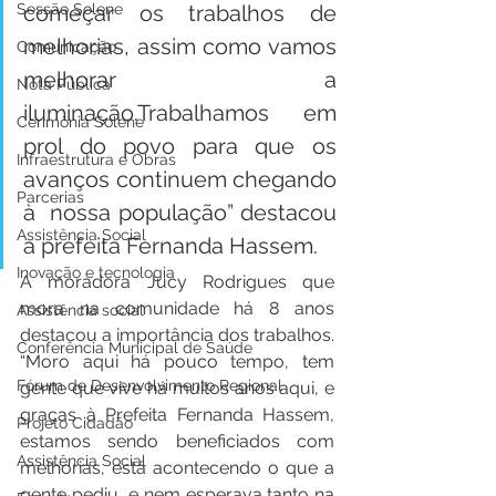
Sessão Solene
começar os trabalhos de 
melhorias, assim como vamos 
Comunicação
melhorar a 
Nota Pública
iluminação.Trabalhamos em 
Cerimônia Solene
prol do povo para que os 
Infraestrutura e Obras
avanços continuem chegando 
Parcerias
à  nossa população” destacou 
Assistência Social
a prefeita Fernanda Hassem.
Inovação e tecnologia
A moradora Jucy Rodrigues que 
mora na comunidade há 8 anos 
Assistência social
destacou a importância dos trabalhos. 
Conferência Municipal de Saúde
“Moro aqui há pouco tempo, tem 
Fórum de Desenvolvimento Regional
gente que vive há muitos anos aqui, e 
graças à Prefeita Fernanda Hassem, 
Projeto Cidadão
estamos sendo beneficiados com 
Assistência Social
melhorias, está acontecendo o que a 
gente pediu  e nem esperava tanto na 