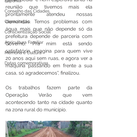
Esporte
reunião que tivemos mais ela 
Conselho das Cidades
prontamente atendeu nossas 
demandas. Temos problemas com 
Capacitação
água mais que não depende só da 
Conscientização Social
prefeitura depende de parceria com 
Agricultura Familiar
Governo. Pra mim está sendo 
satisfatório, imagina para quem vive 
Memória e Cultura
20 anos aqui sem ruas, e agora ver a 
Datas comemorativas
máquina passando em frente a sua 
casa, só agradecemos”, finalizou. 
Os trabalhos fazem parte da 
Operação Verão que vem 
acontecendo tanto na cidade quanto 
na zona rural do município.