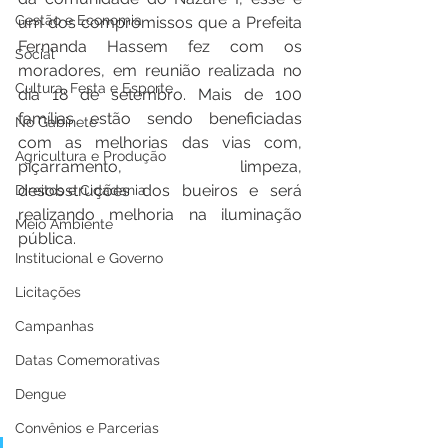
Gestão e Economia
um dos compromissos que a Prefeita 
Fernanda Hassem fez com os 
Social
moradores, em reunião realizada no 
Cultura, Festa e Esporte
dia 18 de setembro. Mais de 100 
famílias estão sendo beneficiadas 
No Gabinete
com as melhorias das vias com, 
Agricultura e Produção
piçarramento, limpeza, 
desobstruções dos bueiros e será 
Direitos e Cidadania
realizando melhoria na iluminação 
Meio Ambiente
pública.
Institucional e Governo
Licitações
Campanhas
Datas Comemorativas
Dengue
Convênios e Parcerias