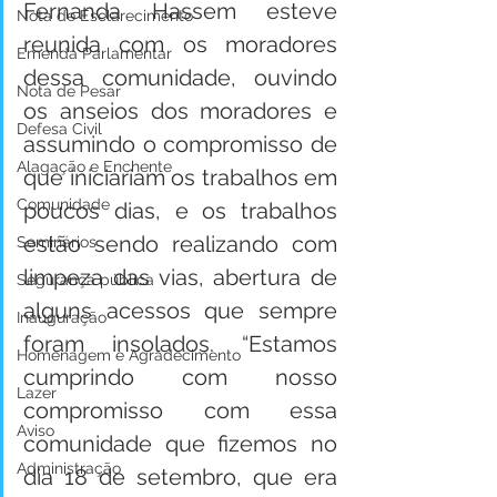
Fernanda Hassem esteve 
Nota de Esclarecimento
reunida com os moradores 
Emenda Parlamentar
dessa comunidade, ouvindo 
Nota de Pesar
os anseios dos moradores e 
Defesa Civil
assumindo o compromisso de 
Alagação e Enchente
que iniciariam os trabalhos em 
Comunidade
poucos dias, e os trabalhos 
estão sendo realizando com 
Seminários
limpeza das vias, abertura de 
Segurança pública
alguns acessos que sempre 
Inauguração
foram insolados. “Estamos 
Homenagem e Agradecimento
cumprindo com nosso 
Lazer
compromisso com essa 
Aviso
comunidade que fizemos no 
Administração
dia 18 de setembro, que era 