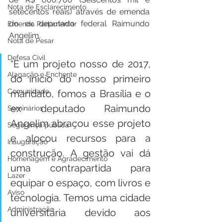
Nota de Esclarecimento
setecentos reais) através de emenda 
do ex deputado federal Raimundo 
Emenda Parlamentar
Angelim.
Nota de Pesar
Defesa Civil
“E um projeto nosso de 2017, 
Alagação e Enchente
do início do nosso primeiro 
Comunidade
mandato, fomos a Brasília e o 
ex deputado Raimundo 
Seminários
Angelim abraçou esse projeto 
Segurança pública
e alocou recursos para a 
Inauguração
construção. A gestão vai dá 
Homenagem e Agradecimento
uma contrapartida para 
Lazer
equipar o espaço, com livros e 
Aviso
tecnologia. Temos uma cidade 
Administração
universitária devido aos 