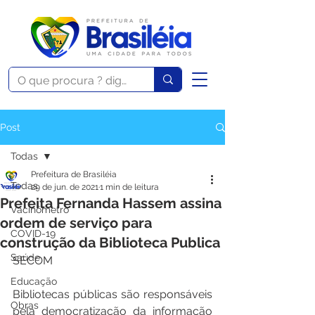
Post
Todas
Prefeitura de Brasiléia
Todas
29 de jun. de 2021
1 min de leitura
Prefeita Fernanda Hassem assina
Vacinômetro
ordem de serviço para
COVID-19
construção da Biblioteca Publica
Saúde
SECOM
Educação
Bibliotecas públicas são responsáveis 
Obras
pela democratização da informação 