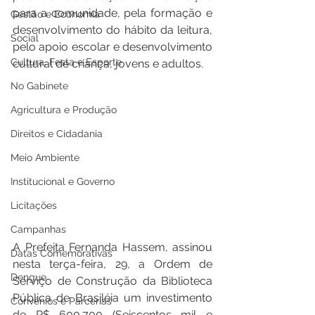
para a comunidade, pela formação e 
Gestão e Economia
desenvolvimento do hábito da leitura, 
Social
pelo apoio escolar e desenvolvimento 
Cultura, Festa e Esporte
cultural de criança, jovens e adultos.
No Gabinete
Agricultura e Produção
Direitos e Cidadania
Meio Ambiente
Institucional e Governo
Licitações
Campanhas
A Prefeita Fernanda Hassem, assinou 
Datas Comemorativas
nesta terça-feira, 29, a Ordem de 
Dengue
Serviço de Construção da Biblioteca 
Pública de Brasiléia um investimento 
Convênios e Parcerias
de R$ 600.700 (Seiscentos mil e 