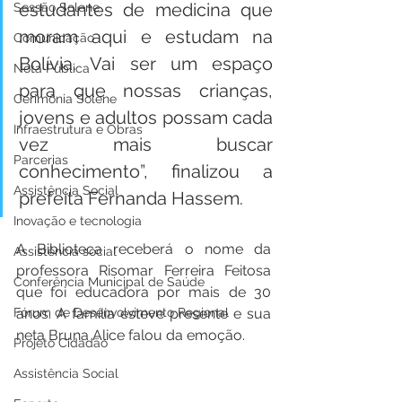
estudantes de medicina que 
Sessão Solene
moram aqui e estudam na 
Comunicação
Bolívia. Vai ser um espaço 
Nota Pública
para que nossas crianças, 
Cerimônia Solene
jovens e adultos possam cada 
Infraestrutura e Obras
vez mais buscar 
Parcerias
conhecimento”, finalizou a 
Assistência Social
prefeita Fernanda Hassem.
Inovação e tecnologia
A Biblioteca receberá o nome da 
Assistência social
professora Risomar Ferreira Feitosa 
Conferência Municipal de Saúde
que foi educadora por mais de 30 
Fórum de Desenvolvimento Regional
anos. A família esteve presente e sua 
neta Bruna Alice falou da emoção.
Projeto Cidadão
Assistência Social