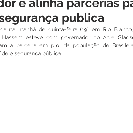
or e alinha parcerias p
itações
Campanhas
Datas Comemorativas
Dengu
segurança publica
 de Esclarecimento
Emenda Parlamentar
Nota de Pes
ada na manhã de quinta-feira (19) em Rio Branco, 
da Hassem esteve com governador do Acre Gladso
ram a parceria em prol da população de Brasilei
nidade
Seminários
Segurança pública
Inauguraç
úde e segurança pública.  
Lazer
Aviso