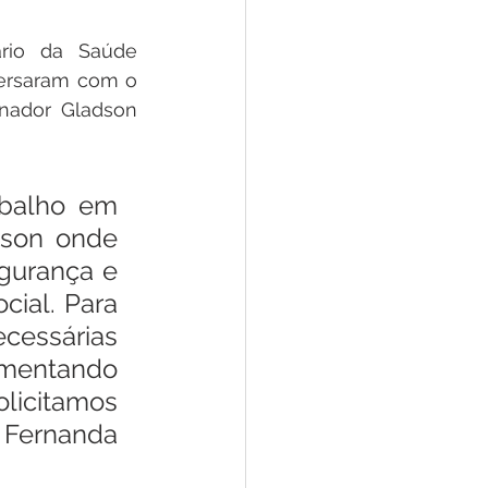
rio da Saúde 
ersaram com o 
nador Gladson 
balho em 
son onde 
gurança e 
cial. Para 
cessárias 
umentando 
licitamos 
 Fernanda 