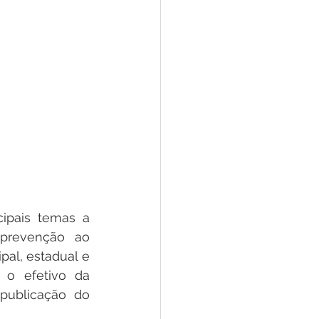
ipais temas a 
prevenção ao 
l, estadual e 
o efetivo da 
publicação do 