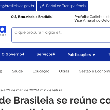
e@brasileia.ac.gov.br
Portal da Transparência
Prefeito
Carlinhos d
Olá, Bem-vindo a Brasiléia!
Vice
Amaral do Gelo
O Governo⬇️
Serviços⬇️
Publicações 🔽
19
Saúde
Educação
Obras
Gestão e Econom
léia
20 de mar. de 2020
1 min de leitura
 Gabinete
Agricultura e Produção
Direitos e Cidadania
 de Brasileia se reúne 