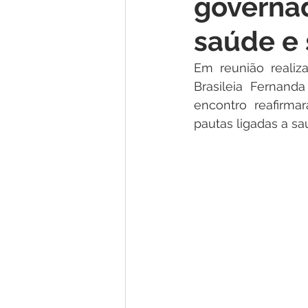
governad
Institucional e Governo
Lic
saúde e 
Convênios e Parcerias
Nota
Em reunião realiz
Brasileia Fernan
encontro reafirma
Alagação e Enchente
Comu
pautas ligadas a sa
Homenagem e Agradecimento