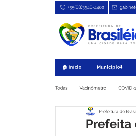
+55(68)3546-4402
gabinet
🏠 Início
Município⬇️
Todas
Vacinômetro
COVID-
Prefeitura de Brasi
Cultura, Festa e Esporte
No
Prefeita