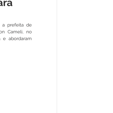
ara
e
ar
Defesa Civil
a prefeita de 
n Cameli, no 
a e abordaram 
ão